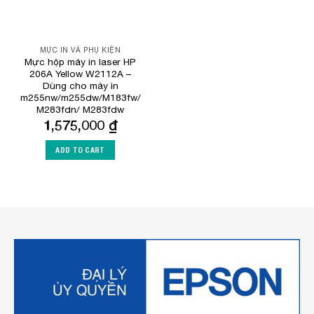
MỰC IN VÀ PHỤ KIỆN
Mực hộp máy in laser HP
206A Yellow W2112A –
Dùng cho máy in
m255nw/m255dw/M183fw/
M283fdn/ M283fdw
1,575,000
₫
ADD TO CART