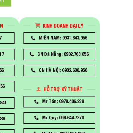
RT
ÁN
KINH DOANH ĐẠI LÝ
7
MIỀN NAM: 0931.843.956
17
CN Đà Nẵng: 0902.763.856
56
CN HÀ NỘI: 0902.608.956
856
HỖ TRỢ KỸ THUẬT
Mr Tấn: 0978.406.238
841
Mr Quy: 096.644.7370
889