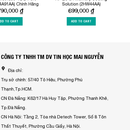
4A91AA) Chính Hãng
Solution (2HW44AA)
790,000
₫
699,000
₫
DD TO CART
ADD TO CART
CÔNG TY TNHH TM DV TIN HỌC MAI NGUYỄN
Địa chỉ:
Trụ sở chính: 57/40 Tô Hiệu, Phường Phú
Thạnh,Tp.HCM.
CN Đà Nẵng: K62/17 Hà Huy Tập, Phường Thanh Khê,
Tp.Đà Nẵng.
CN Hà Nội: Tầng 2, Tòa nhà Detech Tower, Số 8 Tôn
Thất Thuyết, Phường Cầu Giấy, Hà Nội.