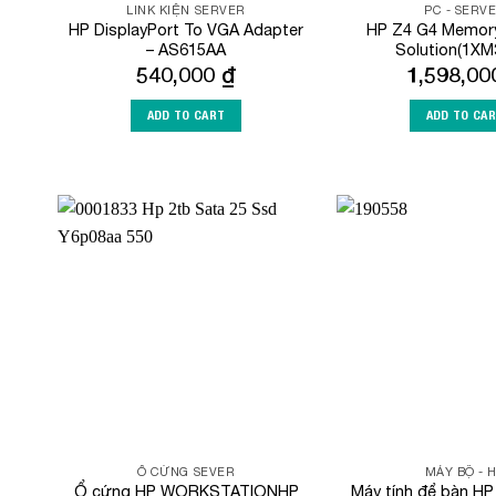
LINK KIỆN SERVER
PC - SERV
HP DisplayPort To VGA Adapter
HP Z4 G4 Memory
– AS615AA
Solution(1XM
540,000
₫
1,598,0
ADD TO CART
ADD TO CA
Add to
Wishlist
Ổ CỨNG SEVER
MÁY BỘ - 
Ổ cứng HP WORKSTATIONHP
Máy tính để bàn HP