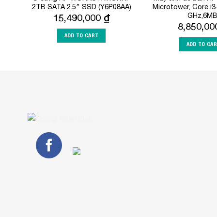
2TB SATA 2.5″ SSD (Y6P08AA)
Microtower, Core i3
GHz,6MB
15,490,000
₫
8,850,0
ADD TO CART
ADD TO CA