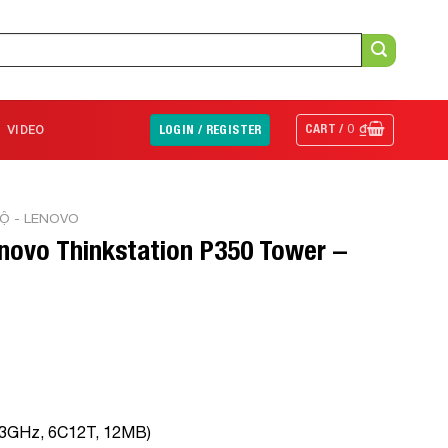
CART /
0
₫
VIDEO
LOGIN / REGISTER
Ộ - LENOVO
novo Thinkstation P350 Tower –
3.3GHz, 6C12T, 12MB)