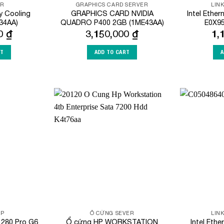
ER
GRAPHICS CARD SERVER
LIN
 Cooling
GRAPHICS CARD NVIDIA
Intel Ethe
34AA)
QUADRO P400 2GB (1ME43AA)
E0X95
00
₫
3,150,000
₫
1,
RT
ADD TO CART
A
Add to
Add to
Wishlist
Wishlist
HP
Ổ CỨNG SEVER
LIN
 280 Pro G6
Ổ cứng HP WORKSTATION
Intel Ethe