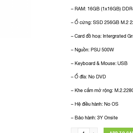
– RAM: 16GB (1x16GB) DDR
– Ổ cứng: SSD 256GB M.2 2
– Card đồ hoạ: Intergrated G
– Nguồn: PSU 500W
– Keyboard & Mouse: USB
– Ổ đĩa: No DVD
– Khe cắm mở rộng: M.2.228
– Hệ điều hành: No OS
– Bảo hành: 3Y Onsite
Máy tính để bàn Lenovo Thin