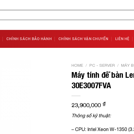
CHÍNH SÁCH BẢO HÀNH
CHÍNH SÁCH VẬN CHUYỂN
LIÊN HỆ
HOME
/
PC - SERVER
/
MÁY B
Máy tính để bàn Le
Add to
30E3007FVA
Wishlist
₫
23,900,000
Thông số kỹ thuật:
– CPU: Intel Xeon W-1350 (