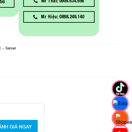
Mr Thái: 0909.634.656
656
Mr Hiệu: 0898.249.140
 - Server
ÁNH GIÁ NGAY