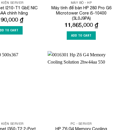
K KIỆN SERVER
MÁY BỘ - HP
rnet I210-T1 GbE NIC
Máy tính để bàn HP 280 Pro G6
AA chính hãng
Microtower Core i5-10400
(3L0J9PA)
190,000
₫
11,865,000
₫
DD TO CART
ADD TO CART
Add to
Add to
Wishlist
Wishlist
K KIỆN SERVER
PC - SERVER
rnet I350-T2 2-Port
HP Z6 G4 Memory Cooling