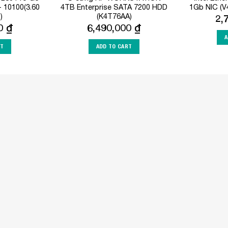
- 10100(3.60
4TB Enterprise SATA 7200 HDD
1Gb NIC (V
)
(K4T76AA)
2,
00
₫
6,490,000
₫
A
RT
ADD TO CART