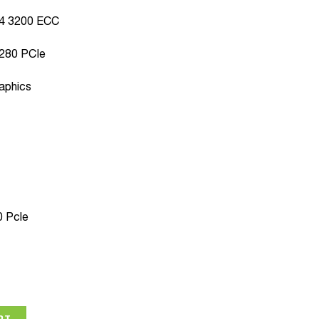
4 3200 ECC
280 PCIe
raphics
0 Pcle
kstation P350 Tower - 30E3007FVA quantity