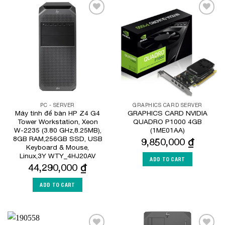
Add to
Add to
Wishlist
Wishlist
PC - SERVER
GRAPHICS CARD SERVER
Máy tính để bàn HP Z4 G4
GRAPHICS CARD NVIDIA
Tower Workstation, Xeon
QUADRO P1000 4GB
W-2235 (3.80 GHz,8.25MB),
(1ME01AA)
8GB RAM,256GB SSD, USB
9,850,000
₫
Keyboard & Mouse,
Linux,3Y WTY_4HJ20AV
ADD TO CART
44,290,000
₫
ADD TO CART