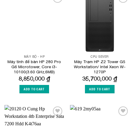
Add to
Add to
Wishlist
Wishlist
MÁY BỘ - HP
CPU SEVER
Máy tính để bàn HP 280 Pro
Máy Trạm HP Z2 Tower G5
G6 Microtower, Core i3-
Workstation/ Intel Xeon W-
10100(3.60 GHz,6MB)
1270P
8,850,000
₫
35,700,000
₫
ADD TO CART
ADD TO CART
Add to
Add to
Wishlist
Wishlist