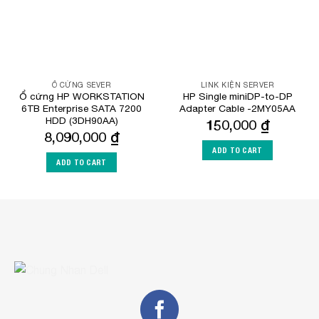
Ổ CỨNG SEVER
LINK KIỆN SERVER
Ổ cứng HP WORKSTATION
HP Single miniDP-to-DP
6TB Enterprise SATA 7200
Adapter Cable -2MY05AA
HDD (3DH90AA)
150,000
₫
8,090,000
₫
ADD TO CART
ADD TO CART