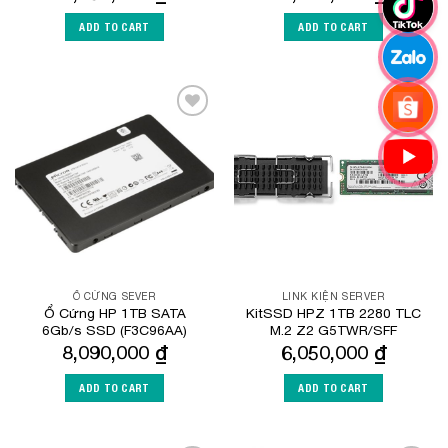
ADD TO CART
ADD TO CART
Add to
Add to
Wishlist
Wishlist
Ổ CỨNG SEVER
LINK KIỆN SERVER
Ổ Cứng HP 1TB SATA
KitSSD HPZ 1TB 2280 TLC
6Gb/s SSD (F3C96AA)
M.2 Z2 G5TWR/SFF
8,090,000
₫
6,050,000
₫
ADD TO CART
ADD TO CART