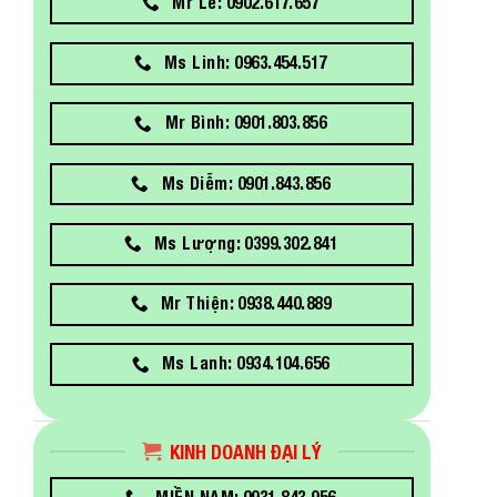
Mr Lễ: 0902.617.657
Ms Linh: 0963.454.517
Mr Bình: 0901.803.856
Ms Diễm: 0901.843.856
Ms Lượng: 0399.302.841
Mr Thiện: 0938.440.889
Ms Lanh: 0934.104.656
KINH DOANH ĐẠI LÝ
MIỀN NAM: 0931.843.956