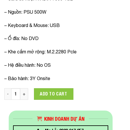
– Nguồn: PSU 500W
– Keyboard & Mouse: USB
– Ổ đĩa: No DVD
– Khe cắm mở rộng: M.2.2280 Pcle
– Hệ điều hành: No OS
– Bảo hành: 3Y Onsite
Máy tính để bàn Lenovo Thinkstation P350 Tower - 30E3007G
ADD TO CART
KINH DOANH DỰ ÁN