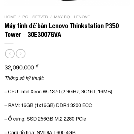
HOME
/
PC - SERVER
/
MÁY BỘ - LENOVO
Máy tính để bàn Lenovo Thinkstation P350
Tower – 30E3007GVA
₫
32,090,000
Thông số kỹ thuật:
– CPU: Intel Xeon W-1370 (2.9GHz, 8C16T, 16MB)
– RAM: 16GB (1x16GB) DDR4 3200 ECC
– Ổ cứng: SSD 256GB M.2 2280 PCIe
– Card đồ hoạ: NVIDIA T600 4GB