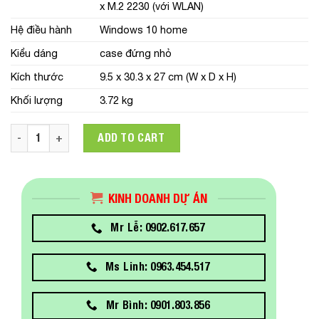
x M.2 2230 (với WLAN)
Hệ điều hành
Windows 10 home
Kiểu dáng
case đứng nhỏ
Kích thước
9.5 x 30.3 x 27 cm (W x D x H)
Khối lượng
3.72 kg
Máy tính để bàn HP S01-PF1002D (46J92PA) Core i3 10105
ADD TO CART
KINH DOANH DỰ ÁN
Mr Lễ: 0902.617.657
Ms Linh: 0963.454.517
Mr Bình: 0901.803.856