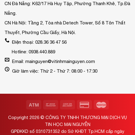
CN Đà Nẵng: K62/17 Hà Huy Tập, Phường Thanh Khê, Tp.Đà
Nẵng.
CN Hà Nội: Tầng 2, Tòa nhà Detech Tower, Số 8 Tôn Thất
Thuyết, Phường Cầu Giấy, Hà Nội.
Điện thoại: 028.36 36 47 56
Hotline: 0938.440.889
Email: mainguyen@vitinhmainguyen.com
Giờ làm việc: Thứ 2 - Thứ 7: 08:00 - 17:30
Copyright 2026 ©
CÔNG TY TNHH THƯƠNG MẠI DỊCH VỤ
TIN HỌC MAI NGUYỄN
GPĐKKD số 0310731352 do Sở KHĐT Tp.HCM cấp ngày