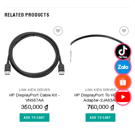
RELATED PRODUCTS
Add to
Add to
Wishlist
Wishlist
LINK KIỆN SERVER
LINK KIỆN SERVER
HP DisplayPort Cable Kit -
HP DisplayPort To HDMI 4k
VN567AA
Adapter-2JA63AA
350,000
₫
760,000
₫
ADD TO CART
ADD TO CART