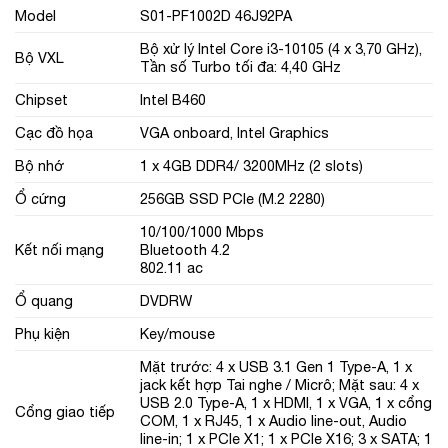
Model
S01-PF1002D 46J92PA
Bộ xử lý Intel Core i3-10105 (4 x 3,70 GHz),
Bộ VXL
Tần số Turbo tối đa: 4,40 GHz
Chipset
Intel B460
Cạc đồ họa
VGA onboard, Intel Graphics
Bộ nhớ
1 x 4GB DDR4/ 3200MHz (2 slots)
Ổ cứng
256GB SSD PCIe (M.2 2280)
10/100/1000 Mbps
Kết nối mạng
Bluetooth 4.2
802.11 ac
Ổ quang
DVDRW
Phụ kiện
Key/mouse
Mặt trước: 4 x USB 3.1 Gen 1 Type-A, 1 x
jack kết hợp Tai nghe / Micrô; Mặt sau: 4 x
USB 2.0 Type-A, 1 x HDMI, 1 x VGA, 1 x cổng
Cổng giao tiếp
COM, 1 x RJ45, 1 x Audio line-out, Audio
line-in; 1 x PCIe X1; 1 x PCIe X16; 3 x SATA; 1