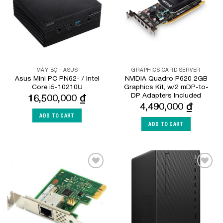
MÁY BỘ - ASUS
GRAPHICS CARD SERVER
Asus Mini PC PN62- / Intel
NVIDIA Quadro P620 2GB
Core i5-10210U
Graphics Kit, w/2 mDP-to-
DP Adapters Included
16,500,000
₫
4,490,000
₫
ADD TO CART
ADD TO CART
Add to
Add to
Wishlist
Wishlist