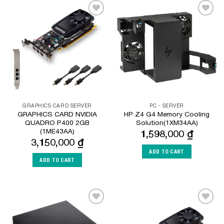
Add to
Add to
Wishlist
Wishlist
GRAPHICS CARD SERVER
PC - SERVER
GRAPHICS CARD NVIDIA
HP Z4 G4 Memory Cooling
QUADRO P400 2GB
Solution(1XM34AA)
(1ME43AA)
1,598,000
₫
3,150,000
₫
ADD TO CART
ADD TO CART
Add to
Add to
Wishlist
Wishlist