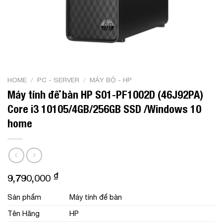
HOME
/
PC - SERVER
/
MÁY BỘ - HP
Máy tính để bàn HP S01-PF1002D (46J92PA)
Core i3 10105/4GB/256GB SSD /Windows 10
home
₫
9,790,000
Sản phẩm
Máy tính để bàn
Tên Hãng
HP