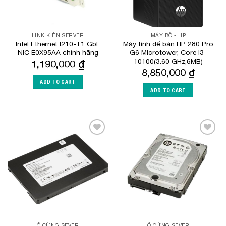
LINK KIỆN SERVER
MÁY BỘ - HP
Intel Ethernet I210-T1 GbE
Máy tính để bàn HP 280 Pro
NIC E0X95AA chính hãng
G6 Microtower, Core i3-
10100(3.60 GHz,6MB)
1,190,000
₫
8,850,000
₫
ADD TO CART
ADD TO CART
Add to
Add to
Wishlist
Wishlist
Ổ CỨNG SEVER
Ổ CỨNG SEVER