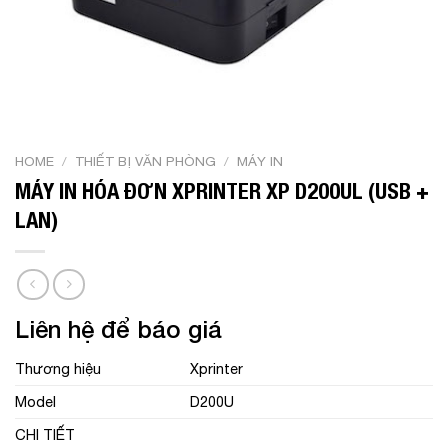
HOME
/
THIẾT BỊ VĂN PHÒNG
/
MÁY IN
MÁY IN HÓA ĐƠN XPRINTER XP D200UL (USB +
LAN)
Liên hệ để báo giá
Thương hiệu
Xprinter
Model
D200U
CHI TIẾT