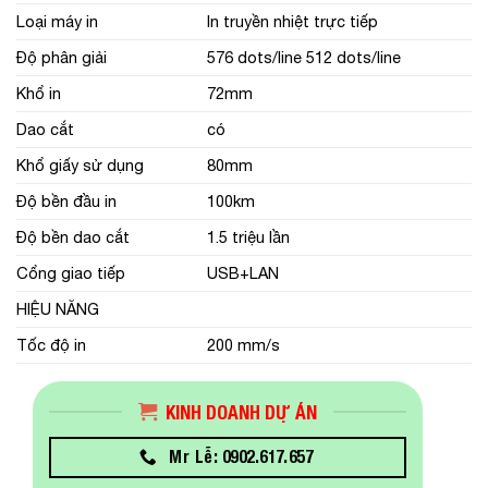
Loại máy in
In truyền nhiệt trực tiếp
Độ phân giải
576 dots/line 512 dots/line
Khổ in
72mm
Dao cắt
có
Khổ giấy sử dụng
80mm
Độ bền đầu in
100km
Độ bền dao cắt
1.5 triệu lần
Cổng giao tiếp
USB+LAN
HIỆU NĂNG
Tốc độ in
200 mm/s
KINH DOANH DỰ ÁN
Mr Lễ: 0902.617.657