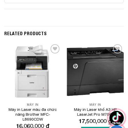
RELATED PRODUCTS
Add to
Add to
Wishlist
Wishlist
MÁY IN
MÁY IN
Máy in Laser màu đa chức
Máy in Laser khổ A3 HP
năng Brother MFC-
LaserJet Pro M706n
L8690CDW
17,500,000
₫
16,060,000
₫