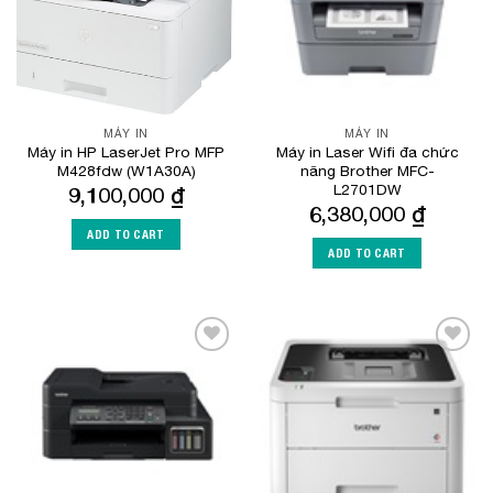
MÁY IN
MÁY IN
Máy in HP LaserJet Pro MFP
Máy in Laser Wifi đa chức
M428fdw (W1A30A)
năng Brother MFC-
L2701DW
9,100,000
₫
6,380,000
₫
ADD TO CART
ADD TO CART
Add to
Add to
Wishlist
Wishlist