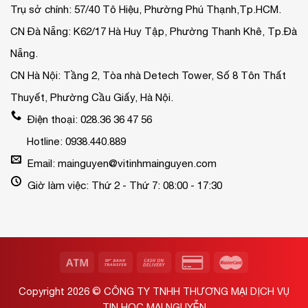
Trụ sở chính: 57/40 Tô Hiệu, Phường Phú Thạnh,Tp.HCM.
CN Đà Nẵng: K62/17 Hà Huy Tập, Phường Thanh Khê, Tp.Đà
Nẵng.
CN Hà Nội: Tầng 2, Tòa nhà Detech Tower, Số 8 Tôn Thất
Thuyết, Phường Cầu Giấy, Hà Nội.
Điện thoại: 028.36 36 47 56
Hotline: 0938.440.889
Email: mainguyen@vitinhmainguyen.com
Giờ làm việc: Thứ 2 - Thứ 7: 08:00 - 17:30
Copyright 2026 ©
CÔNG TY TNHH THƯƠNG MẠI DỊCH VỤ
TIN HỌC MAI NGUYỄN