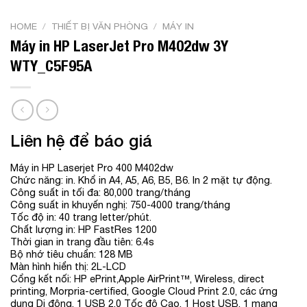
HOME
/
THIẾT BỊ VĂN PHÒNG
/
MÁY IN
Máy in HP LaserJet Pro M402dw 3Y
WTY_C5F95A
Liên hệ để báo giá
Máy in HP Laserjet Pro 400 M402dw
Chức năng: in. Khổ in A4, A5, A6, B5, B6. In 2 mặt tự động.
Công suất in tối đa: 80,000 trang/tháng
Công suất in khuyến nghị: 750-4000 trang/tháng
Tốc độ in: 40 trang letter/phút.
Chất lượng in: HP FastRes 1200
Thời gian in trang đầu tiên: 6.4s
Bộ nhớ tiêu chuẩn: 128 MB
Màn hình hiển thị: 2L-LCD
Cổng kết nối: HP ePrint,Apple AirPrint™, Wireless, direct
printing, Morpria-certified, Google Cloud Print 2.0, các ứng
dụng Di động, 1 USB 2.0 Tốc độ Cao, 1 Host USB, 1 mạng