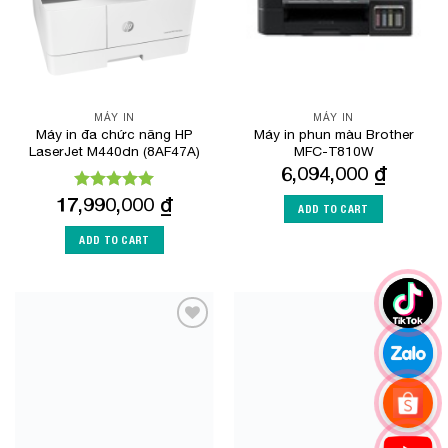
MÁY IN
MÁY IN
Máy in đa chức năng HP
Máy in phun màu Brother
LaserJet M440dn (8AF47A)
MFC-T810W
6,094,000
₫
17,990,000
₫
Rated
5.00
ADD TO CART
out of 5
ADD TO CART
Add to
Add to
Wishlist
Wishlist