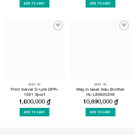
ADD TO CART
ADD TO CART
Add to
Add to
Wishlist
Wishlist
MÁY IN
MÁY IN
Print Server D-Link DPR-
Máy in laser màu Brother
1061 3port
HL-L8360CDW
1,600,000
₫
10,890,000
₫
ADD TO CART
ADD TO CART