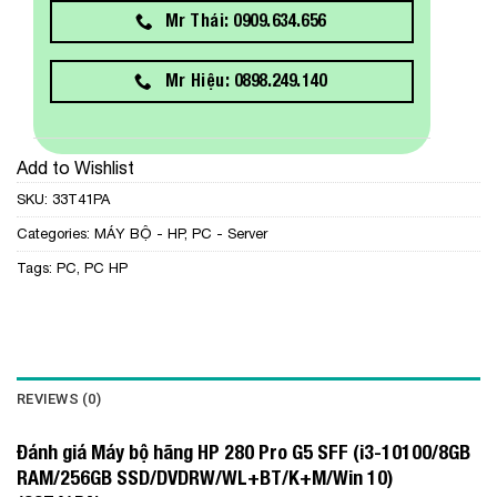
Mr Thái: 0909.634.656
Mr Hiệu: 0898.249.140
Add to Wishlist
SKU:
33T41PA
Categories:
MÁY BỘ - HP
,
PC - Server
Tags:
PC
,
PC HP
REVIEWS (0)
Đánh giá Máy bộ hãng HP 280 Pro G5 SFF (i3-10100/8GB
RAM/256GB SSD/DVDRW/WL+BT/K+M/Win 10)