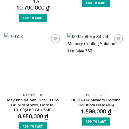
10)
ADD TO CART
10,790,000
₫
ADD TO CART
Add to
Add to
Wishlist
Wishlist
MÁY BỘ - HP
PC - SERVER
Máy tính để bàn HP 280 Pro
HP Z4 G4 Memory Cooling
G6 Microtower, Core i3-
Solution(1XM34AA)
10100(3.60 GHz,6MB)
1,598,000
₫
8,850,000
₫
ADD TO CART
ADD TO CART