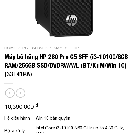
HOME
/
PC - SERVER
/
MÁY BỘ - HP
Máy bộ hãng HP 280 Pro G5 SFF (i3-10100/8GB
RAM/256GB SSD/DVDRW/WL+BT/K+M/Win 10)
(33T41PA)
₫
10,390,000
Hệ điều hành
Win 10 bản quyền
Intel Core i3-10100 3.60 GHz up to 4.30 GHz,
Bộ vi xử lý