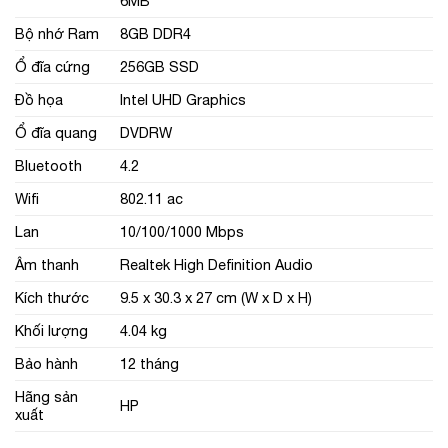
6MB
Bộ nhớ Ram
8GB DDR4
Ổ đĩa cứng
256GB SSD
Đồ họa
Intel UHD Graphics
Ổ đĩa quang
DVDRW
Bluetooth
4.2
Wifi
802.11 ac
Lan
10/100/1000 Mbps
Âm thanh
Realtek High Definition Audio
Kích thước
9.5 x 30.3 x 27 cm (W x D x H)
Khối lượng
4.04 kg
Bảo hành
12 tháng
Hãng sản
HP
xuất