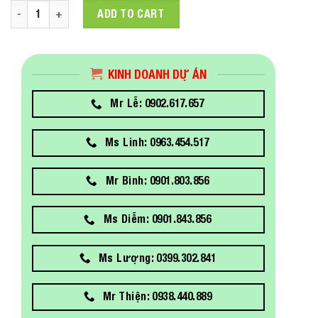
Máy bộ hãng HP 280 Pro G5 SFF (i3-10100/8GB RAM/256GB 
ADD TO CART
KINH DOANH DỰ ÁN
Mr Lễ: 0902.617.657
Ms Linh: 0963.454.517
Mr Bình: 0901.803.856
Ms Diễm: 0901.843.856
Ms Lượng: 0399.302.841
Mr Thiện: 0938.440.889