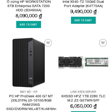
Ổ cứng HP WORKSTATION
Intel X540-T2 10GbE Dual
6TB Enterprise SATA 7200
Port Adapter (K4T75AA)
HDD (3DH90AA)
9,490,000
₫
8,090,000
₫
ADD TO CART
ADD TO CART
Add to
Add to
Wishlist
Wishlist
MÁY BỘ - HP
LINK KIỆN SERVER
PC HP ProDesk 400 G7 MT
KitSSD HPZ 1TB 2280 TLC
(33L31PA) (i3-10100/8GB
M.2 Z2 G5TWR/SFF
RAM/256G
6,050,000
₫
SSD/DVDRW/WL+BT/K+M/Win