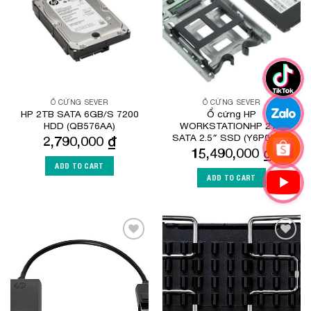
Ổ CỨNG SEVER
Ổ CỨNG SEVER
HP 2TB SATA 6GB/S 7200
Ổ cứng HP
HDD (QB576AA)
WORKSTATIONHP 2TB
SATA 2.5″ SSD (Y6P08AA)
2,790,000
₫
15,490,000
₫
ADD TO CART
ADD TO CART
Add to
Add to
Wishlist
Wishlist