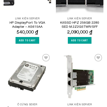
LINK KIỆN SERVER
LINK KIỆN SERVER
HP DisplayPort To VGA
KitSSD HPZ 256GB 2280
Adapter – AS615AA
SED M.2Z2G5TWR/SFF
540,000
₫
2,090,000
₫
ADD TO CART
ADD TO CART
Add to
Add to
Wishlist
Wishlist
Ổ CỨNG SEVER
LINK KIỆN SERVER