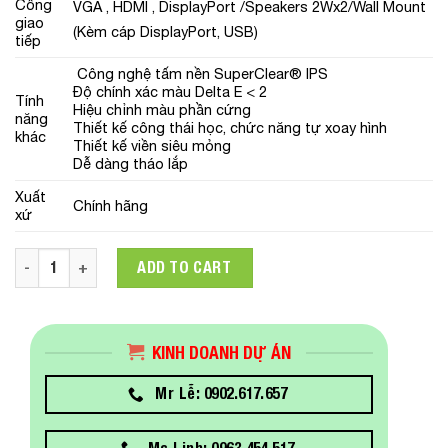
Cổng
VGA , HDMI , DisplayPort /Speakers 2Wx2/Wall Mount
giao
(Kèm cáp DisplayPort, USB)
tiếp
Công nghệ tấm nền SuperClear® IPS
Độ chính xác màu Delta E < 2
Tính
Hiệu chỉnh màu phần cứng
năng
Thiết kế công thái học, chức năng tự xoay hình
khác
Thiết kế viền siêu mỏng
Dễ dàng tháo lắp
Xuất
Chính hãng
xứ
Màn hình Viewsonic VP2458 23.8Inch IPS quantity
ADD TO CART
KINH DOANH DỰ ÁN
Mr Lễ: 0902.617.657
Ms Linh: 0963.454.517