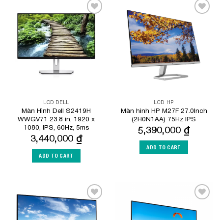
Add to
Add to
Wishlist
Wishlist
LCD DELL
LCD HP
Màn Hình Dell S2419H
Màn hình HP M27F 27.0Inch
WWGV71 23.8 in, 1920 x
(2H0N1AA) 75Hz IPS
1080, IPS, 60Hz, 5ms
5,390,000
₫
3,440,000
₫
ADD TO CART
ADD TO CART
Add to
Add to
Wishlist
Wishlist