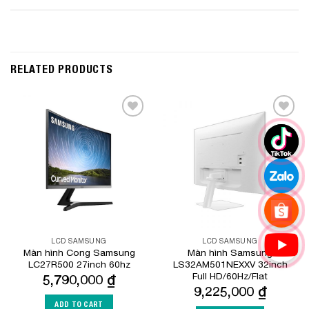
RELATED PRODUCTS
Add to
Add to
Wishlist
Wishlist
LCD SAMSUNG
LCD SAMSUNG
Màn hình Cong Samsung
Màn hình Samsung
LC27R500 27inch 60hz
LS32AM501NEXXV 32inch
Full HD/60Hz/Flat
5,790,000
₫
9,225,000
₫
ADD TO CART