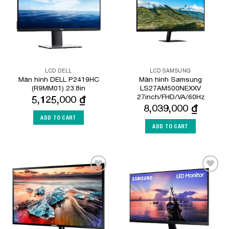
LCD DELL
LCD SAMSUNG
Màn hình DELL P2419HC
Màn hình Samsung
(R9MM01) 23.8in
LS27AM500NEXXV
27inch/FHD/VA/60Hz
5,125,000
₫
8,039,000
₫
ADD TO CART
ADD TO CART
Add to
Add to
Wishlist
Wishlist