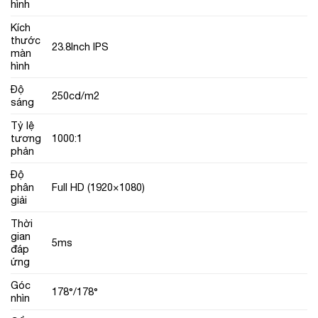
hình
Kích
thước
23.8Inch IPS
màn
hình
Độ
250cd/m2
sáng
Tỷ lệ
tương
1000:1
phản
Độ
phân
Full HD (1920×1080)
giải
Thời
gian
5ms
đáp
ứng
Góc
178°/178°
nhìn