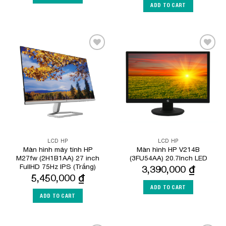
ADD TO CART
Add to
Add to
Wishlist
Wishlist
LCD HP
LCD HP
Màn hình máy tính HP
Màn hình HP V214B
M27fw (2H1B1AA) 27 inch
(3FU54AA) 20.7Inch LED
FullHD 75Hz IPS (Trắng)
3,390,000
₫
5,450,000
₫
ADD TO CART
ADD TO CART