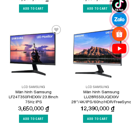
ADD TO CART
ADD TO CART
Add to
Add to
Wishlist
Wishlist
LCD SAMSUNG
LCD SAMSUNG
Màn hình Samsung
Màn hình Samsung
LF24T350FHEXXV 23.8Inch
LU28R550UQEXXV
75Hz IPS
28″/4K/IPS/60hz/HDR/FreeSyn
3,650,000
₫
12,390,000
₫
ADD TO CART
ADD TO CART