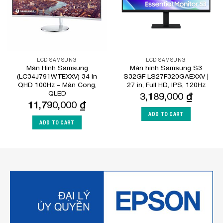
LCD SAMSUNG
LCD SAMSUNG
Màn Hình Samsung
Màn hình Samsung S3
(LC34J791WTEXXV) 34 in
S32GF LS27F320GAEXXV |
QHD 100Hz – Màn Cong,
27 in, Full HD, IPS, 120Hz
QLED
3,189,000
₫
11,790,000
₫
ADD TO CART
ADD TO CART