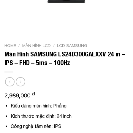
HOME
/
MÀN HÌNH LCD
/
LCD SAMSUNG
Màn Hình SAMSUNG LS24D300GAEXXV 24 in –
IPS – FHD – 5ms – 100Hz
₫
2,989,000
Kiểu dáng màn hình:
Phẳng
Kích thước mặc định: 24 inch
Công nghệ tấm nền: IPS