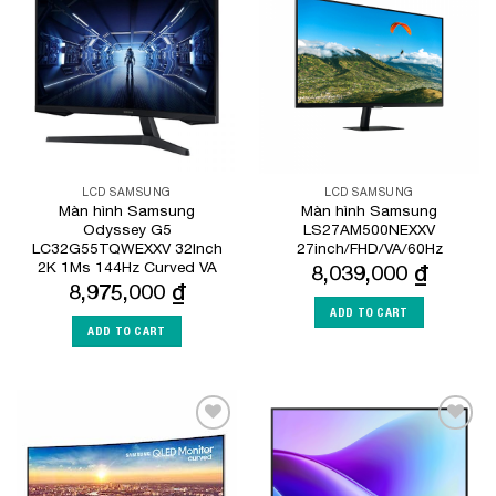
Add to
Add to
Wishlist
Wishlist
LCD SAMSUNG
LCD SAMSUNG
Màn hình Samsung
Màn hình Samsung
Odyssey G5
LS27AM500NEXXV
LC32G55TQWEXXV 32Inch
27inch/FHD/VA/60Hz
2K 1Ms 144Hz Curved VA
8,039,000
₫
8,975,000
₫
ADD TO CART
ADD TO CART
Add to
Add to
Wishlist
Wishlist