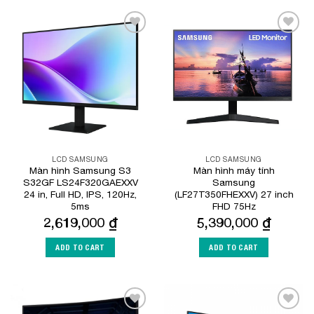
Add to
Add to
Wishlist
Wishlist
LCD SAMSUNG
LCD SAMSUNG
Màn hình Samsung S3
Màn hình máy tính
S32GF LS24F320GAEXXV
Samsung
24 in, Full HD, IPS, 120Hz,
(LF27T350FHEXXV) 27 inch
5ms
FHD 75Hz
2,619,000
₫
5,390,000
₫
ADD TO CART
ADD TO CART