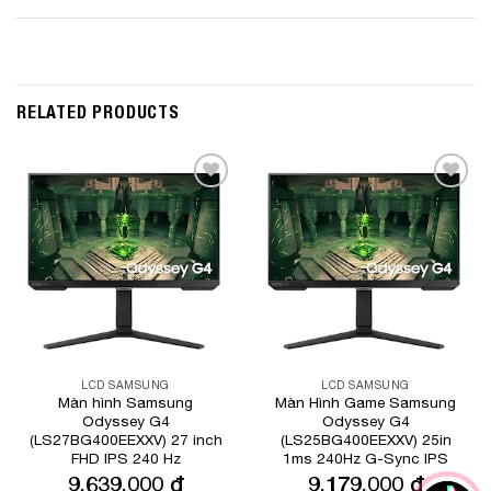
RELATED PRODUCTS
Add to
Add to
Wishlist
Wishlist
LCD SAMSUNG
LCD SAMSUNG
Màn hình Samsung
Màn Hình Game Samsung
Odyssey G4
Odyssey G4
(LS27BG400EEXXV) 27 inch
(LS25BG400EEXXV) 25in
FHD IPS 240 Hz
1ms 240Hz G-Sync IPS
9,639,000
₫
9,179,000
₫