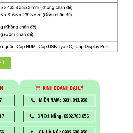
.5 x 435.8 x 35.3 mm (Không chân đế)
.5 x 616.5 x 239.3 mm (Gồm chân đế)
kg (Không chân đế)
kg (Gồm chân đế)
 nguồn, Cáp HDMI, Cáp USB Type C, Cáp Display Port
1.5in 4K OLED USB Type C quantity
RT
ÁN
KINH DOANH ĐẠI LÝ
7
MIỀN NAM: 0931.843.956
17
CN Đà Nẵng: 0902.763.856
56
CN HÀ NỘI: 0902.608.956