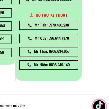
856
HỖ TRỢ KỸ THUẬT
Mr Tấn: 0978.406.238
841
Mr Quy: 096.644.7370
889
Mr Thái: 0909.634.656
656
Mr Hiệu: 0898.249.140
màn hình máy tính