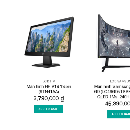
Add to
Wishlist
LCD HP
LCD SAMSU
Màn hình HP V19 18.5in
Màn hình Samsu
(9TN41AA)
G9 (LC49G95TSSEX
QLED 1Ms, 240H
2,790,000
₫
45,390,0
ADD TO CART
ADD TO CA