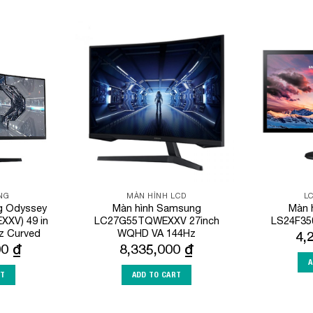
Add to
Add to
Wishlist
Wishlist
NG
MÀN HÌNH LCD
L
ng Odyssey
Màn hình Samsung
Màn 
XV) 49 in
LC27G55TQWEXXV 27inch
LS24F35
z Curved
WQHD VA 144Hz
4,
00
₫
8,335,000
₫
A
RT
ADD TO CART