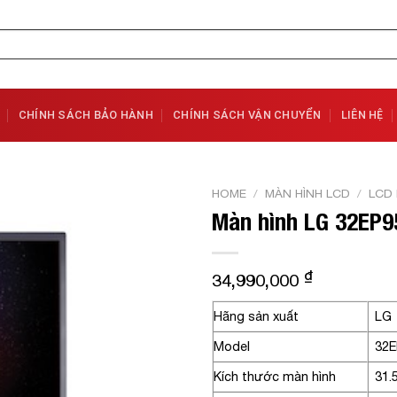
CHÍNH SÁCH BẢO HÀNH
CHÍNH SÁCH VẬN CHUYỂN
LIÊN HỆ
HOME
/
MÀN HÌNH LCD
/
LCD
Màn hình LG 32EP9
Add to
Wishlist
₫
34,990,000
Hãng sản xuất
LG
Model
32E
Kích thước màn hình
31.