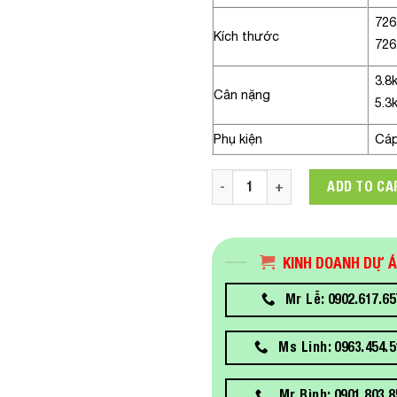
726
Kích thước
726
3.8
Cân nặng
5.3
Phụ kiện
Cáp
Màn hình LG 32EP950-B.ATV 3
ADD TO CA
KINH DOANH DỰ 
Mr Lễ: 0902.617.65
Ms Linh: 0963.454.5
Mr Bình: 0901.803.8