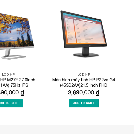
Add to
Add to
Wishlist
Wishlist
LCD HP
LCD HP
h HP M27F 27.0Inch
Màn hình máy tính HP P22va G4
1AA) 75Hz IPS
(453D2AA)21.5 inch FHD
390,000
₫
3,690,000
₫
DD TO CART
ADD TO CART