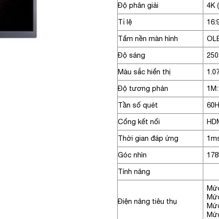
Độ phân giải
4K 
Tỉ lệ
16:
Tấm nền màn hình
OL
Độ sáng
250
Màu sắc hiển thị
1.0
Độ tương phản
1M:
Tần số quét
60
Cổng kết nối
HDM
Thời gian đáp ứng
1ms
Góc nhìn
178
Tính năng
Mức
Mức
Điện năng tiêu thụ
Mức
Mức