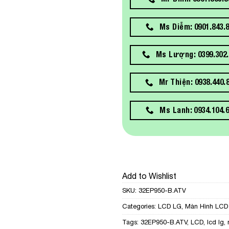
Ms Diễm: 0901.843.
Ms Lượng: 0399.302.
Mr Thiện: 0938.440.
Ms Lanh: 0934.104.
Add to Wishlist
SKU:
32EP950-B.ATV
Categories:
LCD LG
,
Màn Hình LCD
Tags:
32EP950-B.ATV
,
LCD
,
lcd lg
,