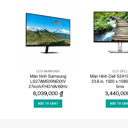
Add to
Wishlist
LCD SAMSUNG
LCD DELL
Màn hình Samsung
Màn Hình Dell S24
LS27AM500NEXXV
23.8 in, 1920 x 1080
27inch/FHD/VA/60Hz
5ms
8,039,000
₫
3,440,0
ADD TO CART
ADD TO CA