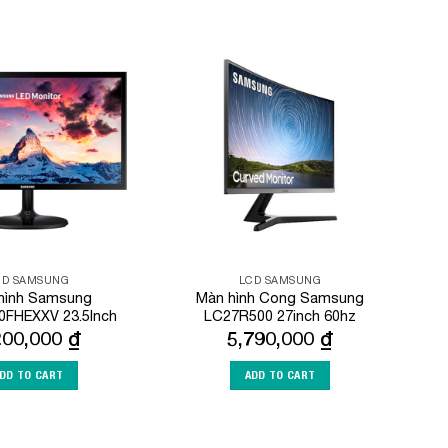
Add to
Add to
Wishlist
Wishlist
CD SAMSUNG
LCD SAMSUNG
hình Samsung
Màn hình Cong Samsung
0FHEXXV 23.5Inch
LC27R500 27inch 60hz
200,000
₫
5,790,000
₫
DD TO CART
ADD TO CART