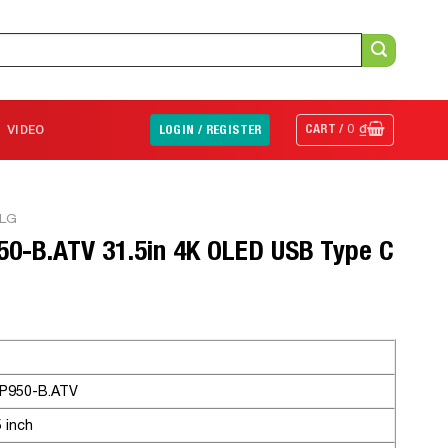
CART /
0
₫
VIDEO
LOGIN / REGISTER
 LG
50-B.ATV 31.5in 4K OLED USB Type C
P950-B.ATV
5 inch