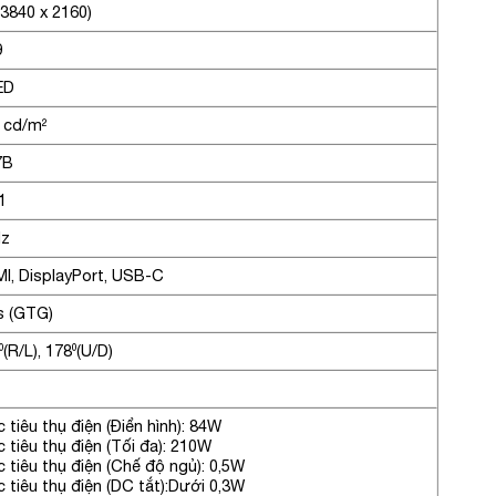
(3840 x 2160)
9
ED
 cd/m²
7B
1
Hz
I, DisplayPort, USB-C
 (GTG)
⁰(R/L), 178⁰(U/D)
 tiêu thụ điện (Điển hình): 84W
 tiêu thụ điện (Tối đa): 210W
 tiêu thụ điện (Chế độ ngủ): 0,5W
 tiêu thụ điện (DC tắt):Dưới 0,3W