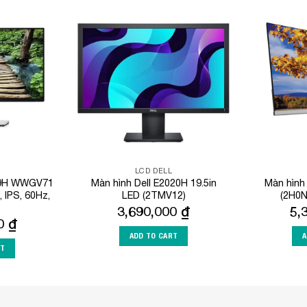
Add to
Add to
Wishlist
Wishlist
LCD DELL
19H WWGV71
Màn hình Dell E2020H 19.5in
Màn hìn
, IPS, 60Hz,
LED (2TMV12)
(2H0N
3,690,000
₫
5,
00
₫
ADD TO CART
A
RT