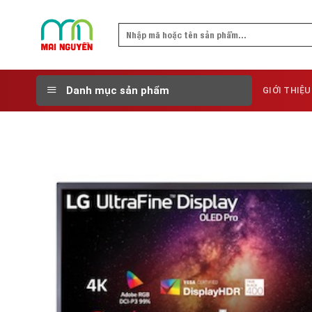
Skip
to
Search
content
for:
Danh mục sản phẩm
GIỚI THIỆU