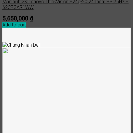
Màn hình 2K Lenovo ThinkVision E24q-20 24 Inch IPS 75Hz –
62CFGAR1WW
5,650,000
₫
Add to cart