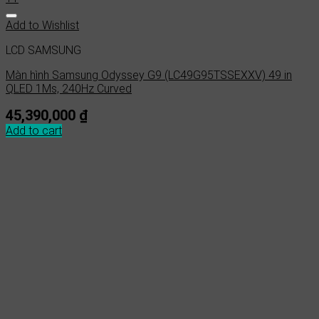
Add to Wishlist
LCD SAMSUNG
Màn hình Samsung Odyssey G9 (LC49G95TSSEXXV) 49 in
QLED 1Ms, 240Hz Curved
45,390,000
₫
Add to cart