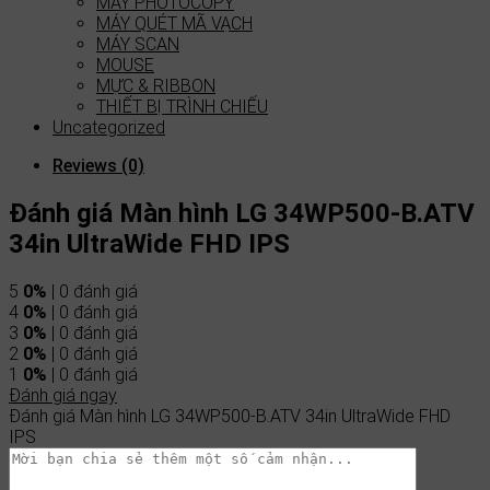
MÁY PHOTOCOPY
MÁY QUÉT MÃ VẠCH
MÁY SCAN
MOUSE
MỰC & RIBBON
THIẾT BỊ TRÌNH CHIẾU
Uncategorized
Reviews (0)
Đánh giá Màn hình LG 34WP500-B.ATV
34in UltraWide FHD IPS
5
0%
| 0 đánh giá
4
0%
| 0 đánh giá
3
0%
| 0 đánh giá
2
0%
| 0 đánh giá
1
0%
| 0 đánh giá
Đánh giá ngay
Đánh giá Màn hình LG 34WP500-B.ATV 34in UltraWide FHD
IPS