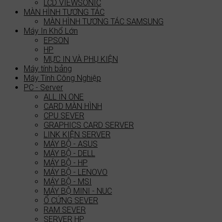
LCD VIEWSONIC
MÀN HÌNH TƯƠNG TÁC
MÀN HÌNH TƯƠNG TÁC SAMSUNG
Máy In Khổ Lớn
EPSON
HP
MỰC IN VÀ PHỤ KIỆN
Máy tính bảng
Máy Tính Công Nghiệp
PC - Server
ALL IN ONE
CARD MÀN HÌNH
CPU SEVER
GRAPHICS CARD SERVER
LINK KIỆN SERVER
MÁY BỘ - ASUS
MÁY BỘ - DELL
MÁY BỘ - HP
MÁY BỘ - LENOVO
MÁY BỘ - MSI
MÁY BỘ MINI - NUC
Ổ CỨNG SEVER
RAM SEVER
SERVER HP