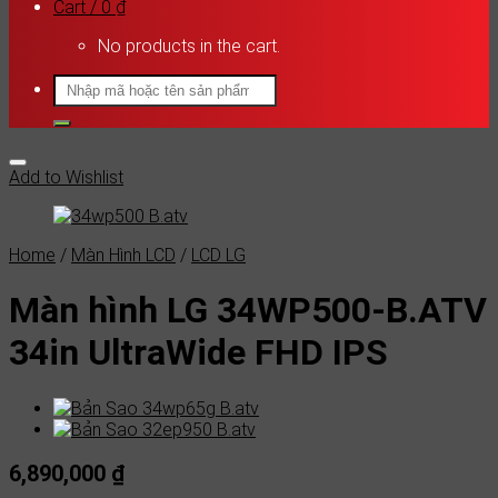
Cart /
0
₫
No products in the cart.
Search
for:
Add to Wishlist
Home
/
Màn Hình LCD
/
LCD LG
Màn hình LG 34WP500-B.ATV
34in UltraWide FHD IPS
6,890,000
₫