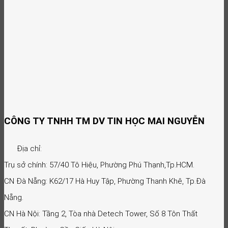
CÔNG TY TNHH TM DV TIN HỌC MAI NGUYỄN
Địa chỉ:
Trụ sở chính: 57/40 Tô Hiệu, Phường Phú Thạnh,Tp.HCM.
CN Đà Nẵng: K62/17 Hà Huy Tập, Phường Thanh Khê, Tp.Đà
Nẵng.
CN Hà Nội: Tầng 2, Tòa nhà Detech Tower, Số 8 Tôn Thất