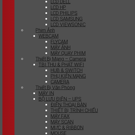
LCD DELL
LCD HP
LCD PHILIPS
LCD SAMSUNG
LCD VIEWSONIC
Phim Ảnh
WEBCAM
FLYCAM
MÁY ẢNH
MÁY QUAY PHIM
Thiết Bị Mạng – Camera
T.BI THU & PHÁT WIFI
HUB & SWITCH
PHỤ KIỆN MẠNG
CAMERA
Thiết Bị Văn Phòng
MÁY IN
BỘ LƯU ĐIỆN – UPS
ĐIỆN THOẠI BÀN
THIẾT BỊ TRÌNH CHIẾU
MÁY FAX
MÁY SCAN
MỰC & RIBBON
MOUSE