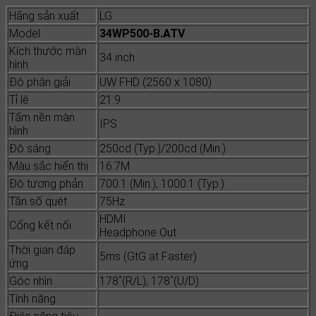
Hãng sản xuất
LG
Model
34WP500-B.ATV
Kích thước màn
34 inch
hình
Độ phân giải
UW FHD (2560 x 1080)
Tỉ lệ
21:9
Tấm nền màn
IPS
hình
Độ sáng
250cd (Typ.)/200cd (Min.)
Màu sắc hiển thị
16.7M
Độ tương phản
700:1 (Min.), 1000:1 (Typ.)
Tần số quét
75Hz
HDMI
Cổng kết nối
Headphone Out
Thời gian đáp
5ms (GtG at Faster)
ứng
Góc nhìn
178˚(R/L), 178˚(U/D)
Tính năng