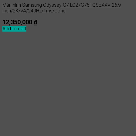
Màn hình Samsung Odyssey G7 LC27G75TQSEXXV 26.9
inch/2K/VA/240Hz/1ms/Cong
12,350,000
₫
Add to cart