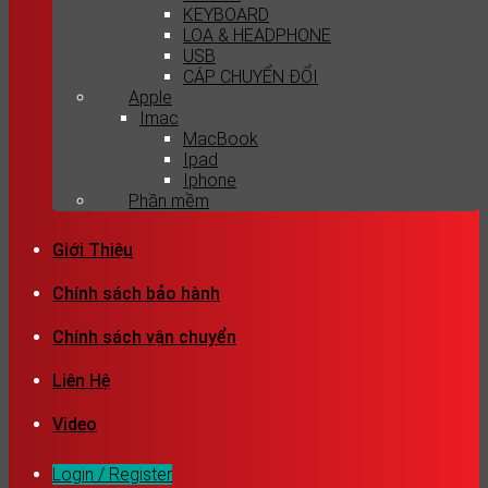
KEYBOARD
LOA & HEADPHONE
USB
CÁP CHUYỂN ĐỔI
Apple
Imac
MacBook
Ipad
Iphone
Phần mềm
Giới Thiệu
Chính sách bảo hành
Chính sách vận chuyển
Liên Hệ
Video
Login / Register