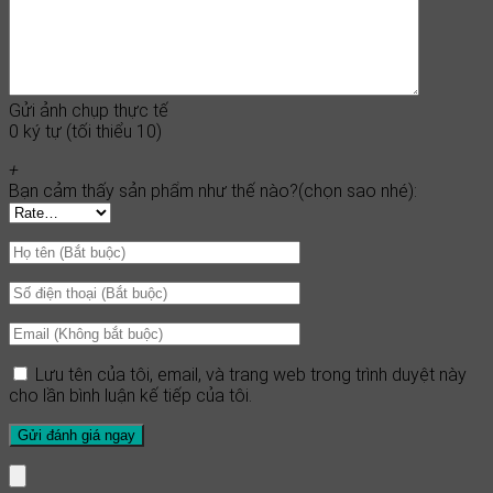
Gửi ảnh chụp thực tế
0 ký tự (tối thiểu 10)
+
Bạn cảm thấy sản phẩm như thế nào?(chọn sao nhé):
Lưu tên của tôi, email, và trang web trong trình duyệt này
cho lần bình luận kế tiếp của tôi.