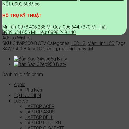
NỘI: 0902.608.956
HỖ TRỢ KỸ THUẬT
Mr Tấn: 0978.406.238
Mr Quy: 096.644.7370
Mr Thái:
0909.634.656
Mr Hiệu: 0898.249.140
Add to Wishlist
SKU:
34WP500-B.ATV
Categories:
LCD LG
,
Màn Hình LCD
Tags:
34WP500-B.ATV
,
LCD
,
lcd lg
,
màn hình máy tính
Danh mục sản phẩm
Apple
Phụ kiện
BỘ LƯU ĐIỆN
Laptop
LAPTOP ACER
LAPTOP ASUS
LAPTOP DELL
LAPTOP FUJITSU
LAPTOP GIGABYTE