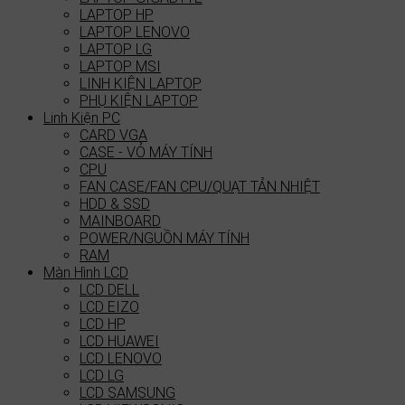
LAPTOP HP
LAPTOP LENOVO
LAPTOP LG
LAPTOP MSI
LINH KIỆN LAPTOP
PHỤ KIỆN LAPTOP
Linh Kiện PC
CARD VGA
CASE - VỎ MÁY TÍNH
CPU
FAN CASE/FAN CPU/QUẠT TẢN NHIỆT
HDD & SSD
MAINBOARD
POWER/NGUỒN MÁY TÍNH
RAM
Màn Hình LCD
LCD DELL
LCD EIZO
LCD HP
LCD HUAWEI
LCD LENOVO
LCD LG
LCD SAMSUNG