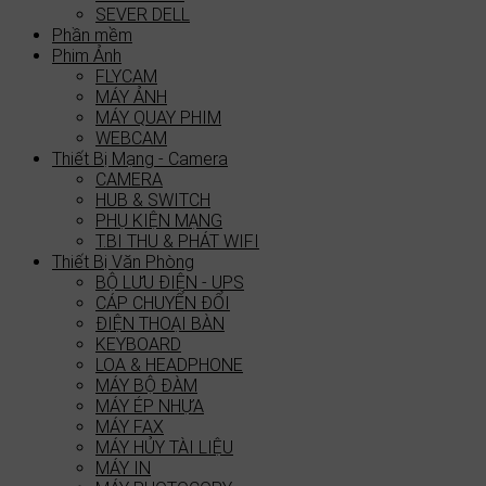
SEVER DELL
Phần mềm
Phim Ảnh
FLYCAM
MÁY ẢNH
MÁY QUAY PHIM
WEBCAM
Thiết Bị Mạng - Camera
CAMERA
HUB & SWITCH
PHỤ KIỆN MẠNG
T.BI THU & PHÁT WIFI
Thiết Bị Văn Phòng
BỘ LƯU ĐIỆN - UPS
CÁP CHUYỂN ĐỔI
ĐIỆN THOẠI BÀN
KEYBOARD
LOA & HEADPHONE
MÁY BỘ ĐÀM
MÁY ÉP NHỰA
MÁY FAX
MÁY HỦY TÀI LIỆU
MÁY IN