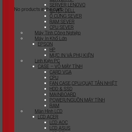
SERVER LENOVO
No products in the cart.
SEVER DELL
Ổ CỨNG SEVER
RAM SEVER
CPU SEVER
Máy Tính Công Nghiệp
Máy In Khổ Lớn
EPSON
HP
MỰC IN VÀ PHỤ KIỆN
Linh Kiện PC
CASE – VỎ MÁY TÍNH
CARD VGA
CPU
FAN CASE,CPU/QUẠT TẢN NHIỆT
HDD & SSD
MAINBOARD
POWER/NGUỒN MÁY TÍNH
RAM
Màn Hình LCD
LCD ACER
LCD AOC
LCD ASUS