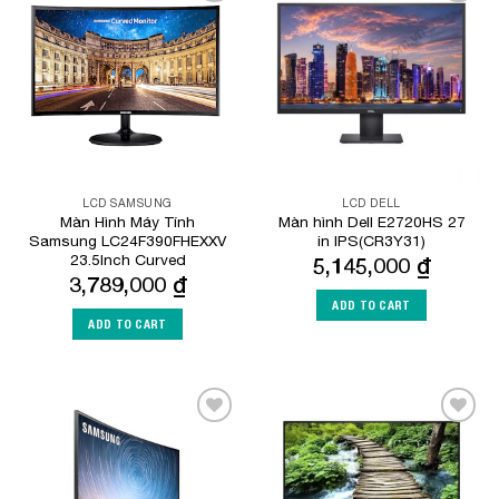
Add to
Add to
Wishlist
Wishlist
LCD SAMSUNG
LCD DELL
Màn Hình Máy Tính
Màn hình Dell E2720HS 27
Samsung LC24F390FHEXXV
in IPS(CR3Y31)
23.5Inch Curved
5,145,000
₫
3,789,000
₫
ADD TO CART
ADD TO CART
Add to
Add to
Wishlist
Wishlist