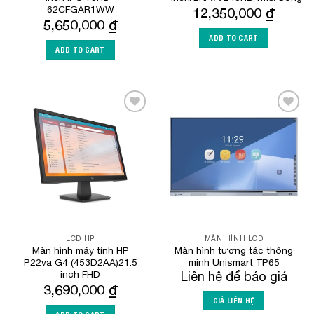
62CFGAR1WW
12,350,000
₫
5,650,000
₫
ADD TO CART
ADD TO CART
Add to
Add to
Wishlist
Wishlist
LCD HP
MÀN HÌNH LCD
Màn hình máy tính HP
Màn hình tương tác thông
P22va G4 (453D2AA)21.5
minh Unismart TP65
inch FHD
Liên hệ để báo giá
3,690,000
₫
GIÁ LIÊN HỆ