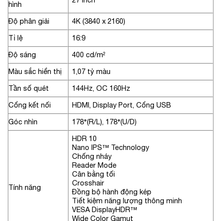
hình
Độ phân giải
4K (3840 x 2160)
Tỉ lệ
16:9
Độ sáng
400 cd/m²
Màu sắc hiển thị
1,07 tỷ màu
Tần số quét
144Hz, OC 160Hz
Cổng kết nối
HDMI, Display Port, Cổng USB
Góc nhìn
178°(R/L), 178°(U/D)
HDR 10
Nano IPS™ Technology
Chống nháy
Reader Mode
Cân bằng tối
Crosshair
Tính năng
Đồng bộ hành động kép
Tiết kiệm năng lượng thông minh
VESA DisplayHDR™
Wide Color Gamut