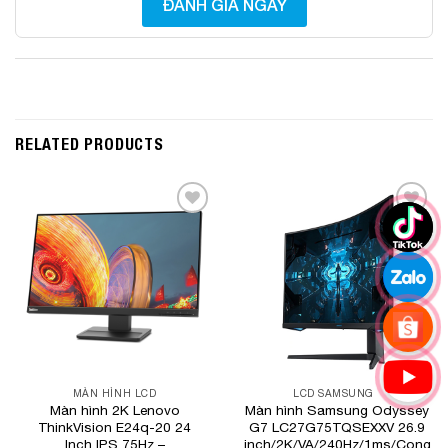
ĐÁNH GIÁ NGAY
RELATED PRODUCTS
Add to
Add to
Wishlist
Wishlist
MÀN HÌNH LCD
LCD SAMSUNG
Màn hình 2K Lenovo
Màn hình Samsung Odyssey
ThinkVision E24q-20 24
G7 LC27G75TQSEXXV 26.9
Inch IPS 75Hz –
inch/2K/VA/240Hz/1ms/Cong