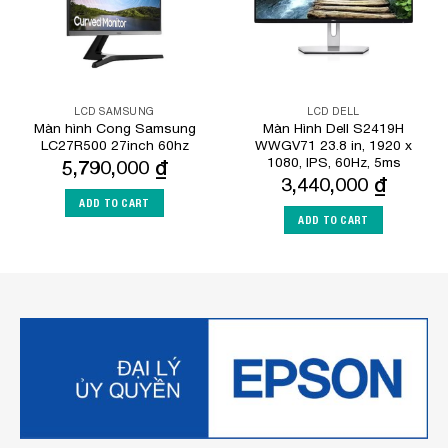
LCD SAMSUNG
LCD DELL
Màn hình Cong Samsung
Màn Hình Dell S2419H
LC27R500 27inch 60hz
WWGV71 23.8 in, 1920 x
1080, IPS, 60Hz, 5ms
5,790,000
₫
3,440,000
₫
ADD TO CART
ADD TO CART