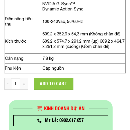
NVIDIA G-Sync™
Dynamic Action Sync
Điện năng tiêu
100-240Vac, 50/60Hz
thụ
609,2 x 352,9 x 54,3 mm (Không chân đế)
Kích thước
609,2 x 574,7 x 291,2 mm (up) 609,2 x 464,7
x 291,2 mm (xuống) (Gồm chân đế)
Cân nặng
7.8 kg
Phụ kiện
Cáp nguồn
Màn hình LG 27GP95R-B.ATV 27in UltraGear 4K Nano IPS 144
ADD TO CART
KINH DOANH DỰ ÁN
Mr Lễ: 0902.617.657