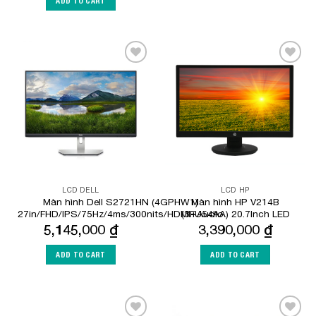
ADD TO CART
Add to
Add to
Wishlist
Wishlist
LCD DELL
LCD HP
Màn hình Dell S2721HN (4GPHW1)
Màn hình HP V214B
27in/FHD/IPS/75Hz/4ms/300nits/HDMI+Audio
(3FU54AA) 20.7Inch LED
5,145,000
₫
3,390,000
₫
ADD TO CART
ADD TO CART