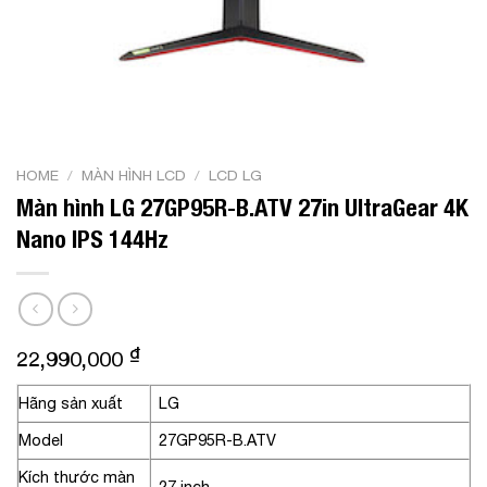
HOME
/
MÀN HÌNH LCD
/
LCD LG
Màn hình LG 27GP95R-B.ATV 27in UltraGear 4K
Nano IPS 144Hz
₫
22,990,000
Hãng sản xuất
LG
Model
27GP95R-B.ATV
Kích thước màn
27 inch