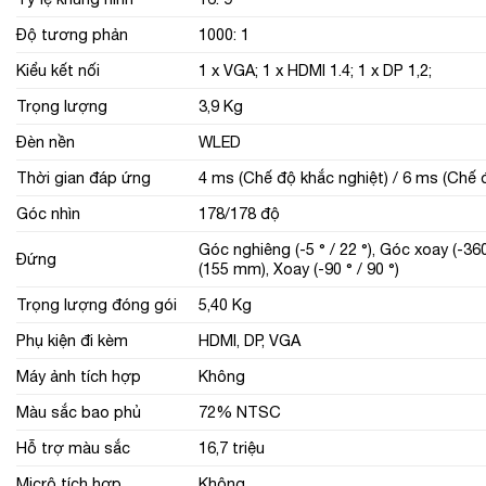
Độ tương phản
1000: 1
Kiểu kết nối
1 x VGA; 1 x HDMI 1.4; 1 x DP 1,2;
Trọng lượng
3,9 Kg
Đèn nền
WLED
Thời gian đáp ứng
4 ms (Chế độ khắc nghiệt) / 6 ms (Chế đ
Góc nhìn
178/178 độ
Góc nghiêng (-5 ° / 22 °), Góc xoay (-360
Đứng
(155 mm), Xoay (-90 ° / 90 °)
Trọng lượng đóng gói
5,40 Kg
Phụ kiện đi kèm
HDMI, DP, VGA
Máy ảnh tích hợp
Không
Màu sắc bao phủ
72% NTSC
Hỗ trợ màu sắc
16,7 triệu
Micrô tích hợp
Không