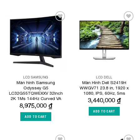
Add to
Add to
Wishlist
Wishlist
LCD SAMSUNG
LCD DELL
Màn hình Samsung
Màn Hình Dell S2419H
Odyssey G5
WWGV71 23.8 in, 1920 x
LC32G55TQWEXXV 32Inch
1080, IPS, 60Hz, 5ms
2K 1Ms 144Hz Curved VA
3,440,000
₫
8,975,000
₫
ADD TO CART
ADD TO CART