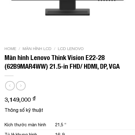
HOME
/
MÀN HÌNH LCD
/
LCD LENOVO
Màn hình Lenovo Think Vision E22-28
(62B9MAR4WW) 21.5-in FHD/ HDMI, DP, VGA
₫
3,149,000
Thông số kỹ thuật
Kích thước màn hình
21,5 “
Tỷ lệ khung hình
16: 9