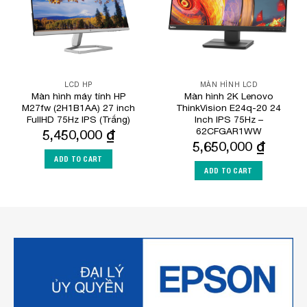
LCD HP
MÀN HÌNH LCD
Màn hình máy tính HP
Màn hình 2K Lenovo
M27fw (2H1B1AA) 27 inch
ThinkVision E24q-20 24
FullHD 75Hz IPS (Trắng)
Inch IPS 75Hz –
62CFGAR1WW
5,450,000
₫
5,650,000
₫
ADD TO CART
ADD TO CART