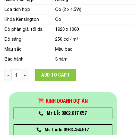
Loa tích hợp
Có (2 x 1,5W)
Khóa Kensington
Có
Độ phân giải tối đa
1920 x 1080
Độ sáng
250 cd / m²
Màu sắc
Màu bạc
Bảo hành
3 năm
Màn hình Lenovo Think Vision E22-28 (62B9MAR4WW) 21.5-in 
ADD TO CART
KINH DOANH DỰ ÁN
Mr Lễ: 0902.617.657
Ms Linh: 0963.454.517