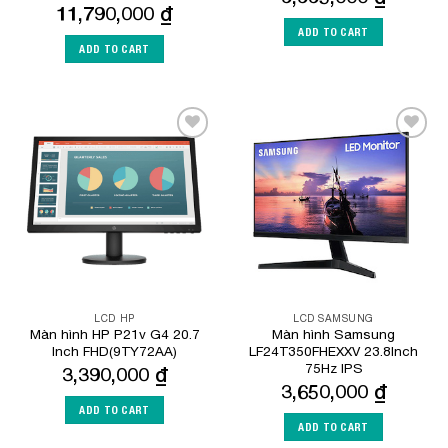
11,790,000
₫
ADD TO CART
ADD TO CART
Add to
Add to
Wishlist
Wishlist
LCD HP
LCD SAMSUNG
Màn hình HP P21v G4 20.7
Màn hình Samsung
Inch FHD(9TY72AA)
LF24T350FHEXXV 23.8Inch
75Hz IPS
3,390,000
₫
3,650,000
₫
ADD TO CART
ADD TO CART