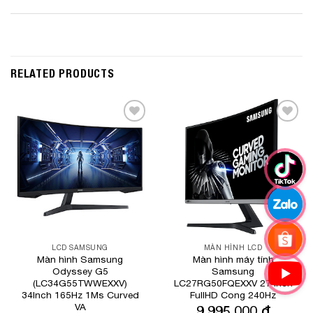
RELATED PRODUCTS
Add to
Add to
Wishlist
Wishlist
LCD SAMSUNG
MÀN HÌNH LCD
Màn hình Samsung
Màn hình máy tính
Odyssey G5
Samsung
(LC34G55TWWEXXV)
LC27RG50FQEXXV 27 inch
34Inch 165Hz 1Ms Curved
FullHD Cong 240Hz
VA
9,995,000
₫