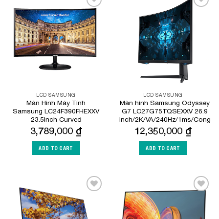
Add to
Add to
Wishlist
Wishlist
LCD SAMSUNG
LCD SAMSUNG
Màn Hình Máy Tính
Màn hình Samsung Odyssey
Samsung LC24F390FHEXXV
G7 LC27G75TQSEXXV 26.9
23.5Inch Curved
inch/2K/VA/240Hz/1ms/Cong
3,789,000
₫
12,350,000
₫
ADD TO CART
ADD TO CART
Add to
Add to
Wishlist
Wishlist