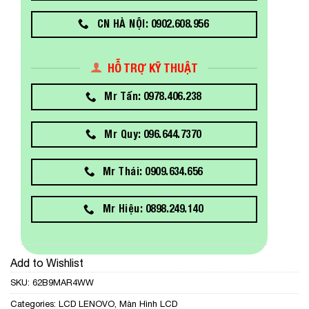
CN HÀ NỘI: 0902.608.956
HỖ TRỢ KỸ THUẬT
Mr Tấn: 0978.406.238
Mr Quy: 096.644.7370
Mr Thái: 0909.634.656
Mr Hiệu: 0898.249.140
Add to Wishlist
SKU:
62B9MAR4WW
Categories:
LCD LENOVO
,
Màn Hình LCD