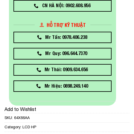
CN HÀ NỘI: 0902.608.956
HỖ TRỢ KỸ THUẬT
Mr Tấn: 0978.406.238
Mr Quy: 096.644.7370
Mr Thái: 0909.634.656
Mr Hiệu: 0898.249.140
Add to Wishlist
SKU:
64X66AA
Category:
LCD HP