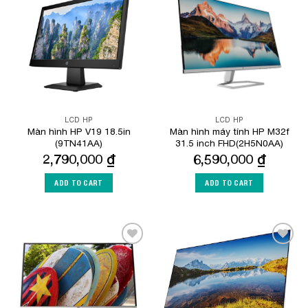
Add to
Add to
Wishlist
Wishlist
LCD HP
LCD HP
Màn hình HP V19 18.5in
Màn hình máy tính HP M32f
(9TN41AA)
31.5 inch FHD(2H5N0AA)
2,790,000
₫
6,590,000
₫
ADD TO CART
ADD TO CART
Add to
Add to
Wishlist
Wishlist