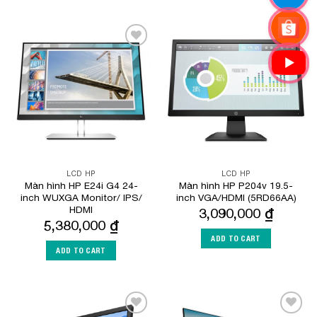
Add to
Add to
Wishlist
Wishlist
LCD HP
LCD HP
Màn hình HP E24i G4 24-
Màn hình HP P204v 19.5-
inch WUXGA Monitor/ IPS/
inch VGA/HDMI (5RD66AA)
HDMI
3,090,000
₫
5,380,000
₫
ADD TO CART
ADD TO CART