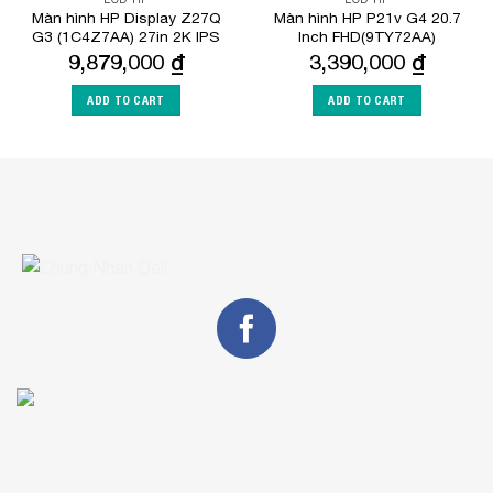
Màn hình HP Display Z27Q
Màn hình HP P21v G4 20.7
G3 (1C4Z7AA) 27in 2K IPS
Inch FHD(9TY72AA)
9,879,000
₫
3,390,000
₫
ADD TO CART
ADD TO CART