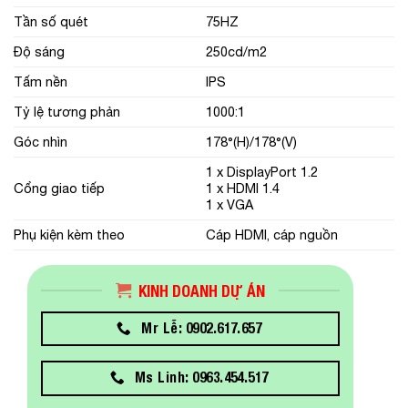
Tần số quét
75HZ
Độ sáng
250cd/m2
Tấm nền
IPS
Tỷ lệ tương phản
1000:1
Góc nhìn
178°(H)/178°(V)
1 x DisplayPort 1.2
Cổng giao tiếp
1 x HDMI 1.4
1 x VGA
Phụ kiện kèm theo
Cáp HDMI, cáp nguồn
KINH DOANH DỰ ÁN
Mr Lễ: 0902.617.657
Ms Linh: 0963.454.517