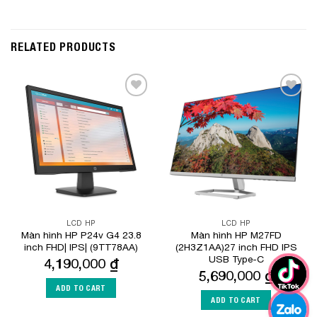
RELATED PRODUCTS
Add to
Add to
Wishlist
Wishlist
LCD HP
LCD HP
Màn hình HP P24v G4 23.8
Màn hình HP M27FD
inch FHD| IPS| (9TT78AA)
(2H3Z1AA)27 inch FHD IPS
USB Type-C
4,190,000
₫
5,690,000
₫
ADD TO CART
ADD TO CART