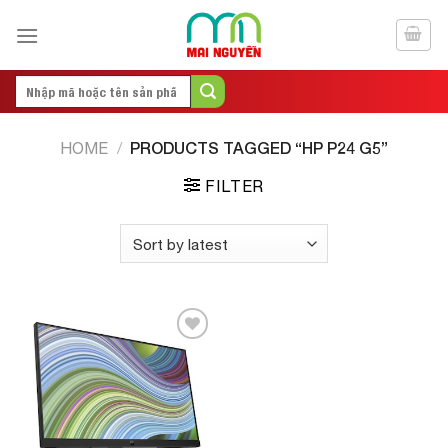
Skip
to
content
Search
for:
PRODUCTS TAGGED “HP P24 G5”
HOME
/
FILTER
Add to
Wishlist