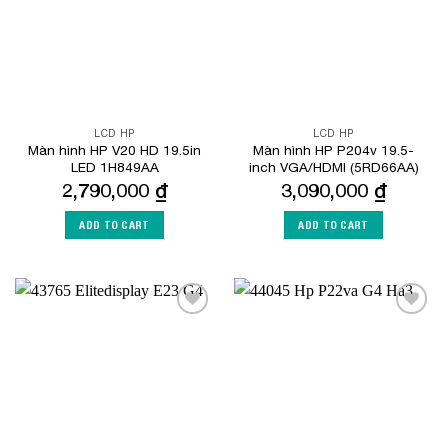
LCD HP
LCD HP
Màn hình HP V20 HD 19.5in
Màn hình HP P204v 19.5-
LED 1H849AA
inch VGA/HDMI (5RD66AA)
2,790,000
₫
3,090,000
₫
ADD TO CART
ADD TO CART
Add to
Add to
Wishlist
Wishlist