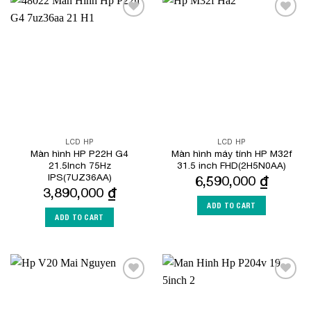
Add to
Add to
Wishlist
Wishlist
LCD HP
LCD HP
Màn hình HP P22H G4
Màn hình máy tính HP M32f
21.5Inch 75Hz
31.5 inch FHD(2H5N0AA)
IPS(7UZ36AA)
6,590,000
₫
3,890,000
₫
ADD TO CART
ADD TO CART
Add to
Add to
Wishlist
Wishlist