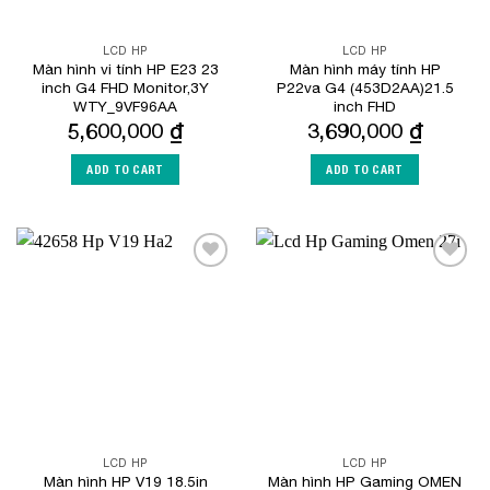
LCD HP
LCD HP
Màn hình vi tính HP E23 23
Màn hình máy tính HP
inch G4 FHD Monitor,3Y
P22va G4 (453D2AA)21.5
WTY_9VF96AA
inch FHD
5,600,000
₫
3,690,000
₫
ADD TO CART
ADD TO CART
Add to
Add to
Wishlist
Wishlist
LCD HP
LCD HP
Màn hình HP V19 18.5in
Màn hình HP Gaming OMEN