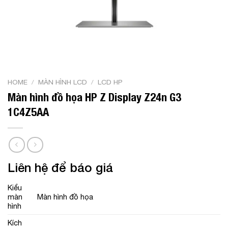
HOME
/
MÀN HÌNH LCD
/
LCD HP
Màn hình đồ họa HP Z Display Z24n G3
1C4Z5AA
Liên hệ để báo giá
Kiểu
màn
Màn hình đồ họa
hình
Kích