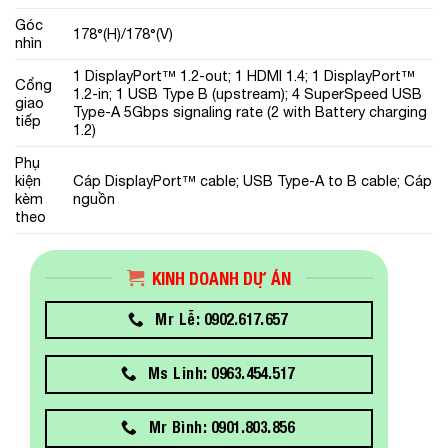
Góc
178°(H)/178°(V)
nhìn
1 DisplayPort™ 1.2-out; 1 HDMI 1.4; 1 DisplayPort™
Cổng
1.2-in; 1 USB Type B (upstream); 4 SuperSpeed USB
giao
Type-A 5Gbps signaling rate (2 with Battery charging
tiếp
1.2)
Phụ
kiện
Cáp DisplayPort™ cable; USB Type-A to B cable; Cáp
kèm
nguồn
theo
KINH DOANH DỰ ÁN
Mr Lễ: 0902.617.657
Ms Linh: 0963.454.517
Mr Bình: 0901.803.856