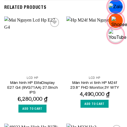
RELATED PRODUCTS
Add to
Add to
Wishlist
Wishlist
LCD HP
LCD HP
Màn hình HP EliteDisplay
Màn hình vi tính HP M24f
E27 G4 (9VG71AA) 27.0Inch
23.8″ FHD Monitor,3Y WTY
IPS
4,490,000
₫
6,280,000
₫
ADD TO CART
ADD TO CART