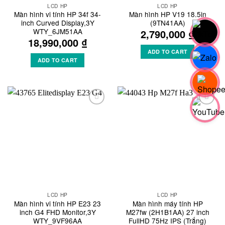
LCD HP
LCD HP
Màn hình vi tính HP 34f 34-
Màn hình HP V19 18.5in
inch Curved Display,3Y
(9TN41AA)
WTY_6JM51AA
2,790,000
₫
18,990,000
₫
ADD TO CART
ADD TO CART
Add to
Add to
Wishlist
Wishlist
LCD HP
LCD HP
Màn hình vi tính HP E23 23
Màn hình máy tính HP
inch G4 FHD Monitor,3Y
M27fw (2H1B1AA) 27 inch
WTY_9VF96AA
FullHD 75Hz IPS (Trắng)