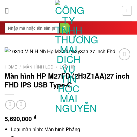
Skip
to
content
Search
for:
Add to
HOME
/
MÀN HÌNH LCD
/
LCD HP
Wishlist
Màn hình HP M27FD (2H3Z1AA)27 inch
FHD IPS USB Type-C
₫
5,690,000
Loại màn hình: Màn hình Phẳng