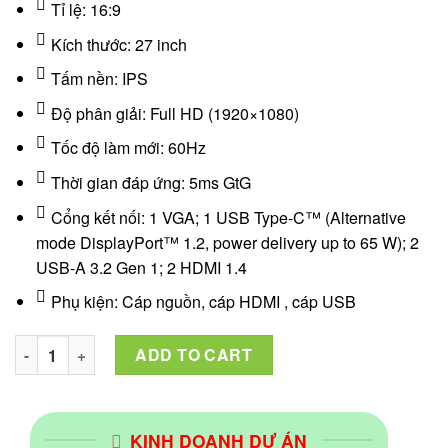
Tỉ lệ: 16:9
Kích thước: 27 inch
Tấm nền: IPS
Độ phân giải: Full HD (1920×1080)
Tốc độ làm mới: 60Hz
Thời gian đáp ứng: 5ms GtG
Cổng kết nối: 1 VGA; 1 USB Type-C™ (Alternative
mode DisplayPort™ 1.2, power delivery up to 65 W); 2
USB-A 3.2 Gen 1; 2 HDMI 1.4
Phụ kiện: Cáp nguồn, cáp HDMI , cáp USB
Màn hình HP M27FD (2H3Z1AA)27 inch FHD IPS USB Type-C qu
ADD TO CART
KINH DOANH DỰ ÁN