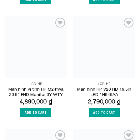
Add to
Add to
Wishlist
Wishlist
LCD HP
LCD HP
Màn hình vi tính HP M24fwa
Màn hình HP V20 HD 19.5in
23.8″ FHD Monitor,3Y WTY
LED 1H849AA
4,890,000
₫
2,790,000
₫
ADD TO CART
ADD TO CART