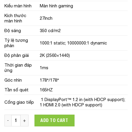
Kiểu màn hình
Màn hình gaming
Kích thước
27Inch
màn hình
Độ sáng
350 cd/m2
Tỷ lệ tương
1000:1 static; 10000000:1 dynamic
phản
Độ phân giải
2K (2560×1440)
Thời gian đáp
1ms
ứng
Góc nhìn
178°/178°
Tần số quét
165HZ
1 DisplayPort™ 1.2 in (with HDCP support);
Cổng giao tiếp
1 HDMI 2.0 (with HDCP support)
Màn hình HP Gaming OMEN 27i 27Inch 2K 1Ms 165Hz quantit
ADD TO CART