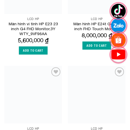
LCD HP
LCD HP
Màn hình vi tính HP E23 23
Màn hình HP E24t G4 23-
inch G4 FHD Monitor,3Y
inch FHD Touch Monitor
WTY_9VF96AA
8,000,000
₫
5,600,000
₫
ADD TO CART
ADD TO CART
Add to
Add to
Wishlist
Wishlist
LCD HP
LCD HP