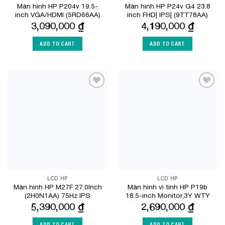
Màn hình HP P204v 19.5-
Màn hình HP P24v G4 23.8
inch VGA/HDMI (5RD66AA)
inch FHD| IPS| (9TT78AA)
3,090,000
₫
4,190,000
₫
ADD TO CART
ADD TO CART
Add to
Add to
Wishlist
Wishlist
LCD HP
LCD HP
Màn hình HP M27F 27.0Inch
Màn hình vi tính HP P19b
(2H0N1AA) 75Hz IPS
18.5-inch Monitor,3Y WTY
5,390,000
₫
2,690,000
₫
ADD TO CART
ADD TO CART