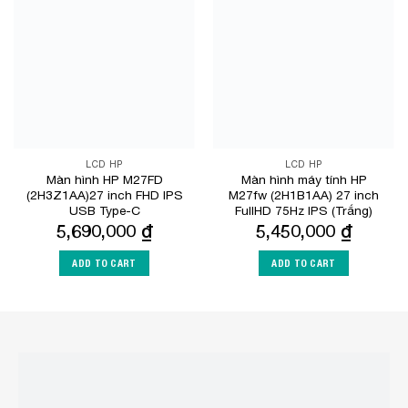
Add to
Add to
Wishlist
Wishlist
LCD HP
LCD HP
Màn hình HP M27FD
Màn hình máy tính HP
(2H3Z1AA)27 inch FHD IPS
M27fw (2H1B1AA) 27 inch
USB Type-C
FullHD 75Hz IPS (Trắng)
5,690,000
₫
5,450,000
₫
ADD TO CART
ADD TO CART