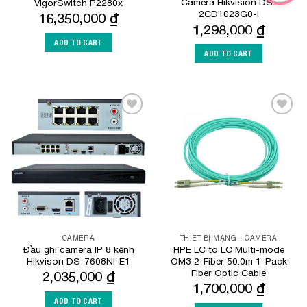
Camera Hikvision DS-
VigorSwitch P2280x
2CD1023G0-I
16,350,000
₫
1,298,000
₫
ADD TO CART
ADD TO CART
Add to
Add to
Wishlist
Wishlist
CAMERA
THIẾT BỊ MẠNG - CAMERA
Đầu ghi camera IP 8 kênh
HPE LC to LC Multi-mode
Hikvison DS-7608NI-E1
OM3 2-Fiber 50.0m 1-Pack
Fiber Optic Cable
2,035,000
₫
1,700,000
₫
ADD TO CART