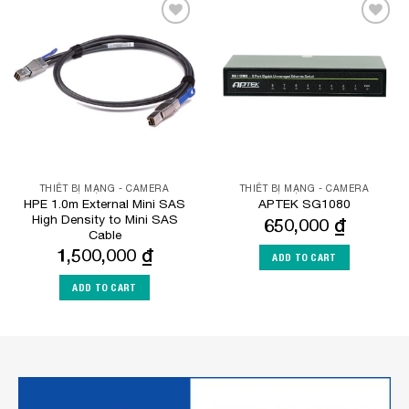
Add to
Add to
Wishlist
Wishlist
THIẾT BỊ MẠNG - CAMERA
THIẾT BỊ MẠNG - CAMERA
HPE 1.0m External Mini SAS
APTEK SG1080
High Density to Mini SAS
650,000
₫
Cable
1,500,000
₫
ADD TO CART
ADD TO CART