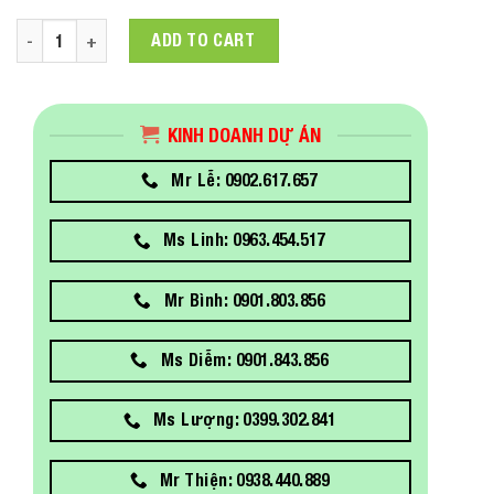
HPE OfficeConnect 1420 8G Switch quantity
ADD TO CART
KINH DOANH DỰ ÁN
Mr Lễ: 0902.617.657
Ms Linh: 0963.454.517
Mr Bình: 0901.803.856
Ms Diễm: 0901.843.856
Ms Lượng: 0399.302.841
Mr Thiện: 0938.440.889