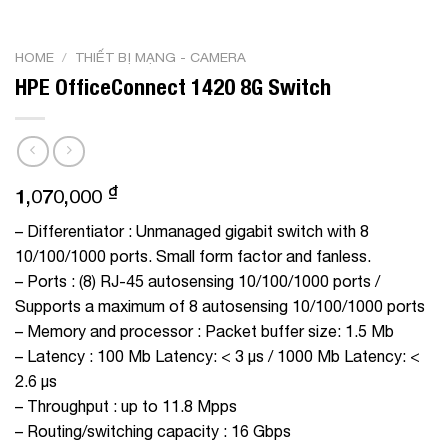
HOME
/
THIẾT BỊ MẠNG - CAMERA
HPE OfficeConnect 1420 8G Switch
₫
1,070,000
– Differentiator : Unmanaged gigabit switch with 8
10/100/1000 ports. Small form factor and fanless.
– Ports : (8) RJ-45 autosensing 10/100/1000 ports /
Supports a maximum of 8 autosensing 10/100/1000 ports
– Memory and processor : Packet buffer size: 1.5 Mb
– Latency : 100 Mb Latency: < 3 µs / 1000 Mb Latency: <
2.6 µs
– Throughput : up to 11.8 Mpps
– Routing/switching capacity : 16 Gbps