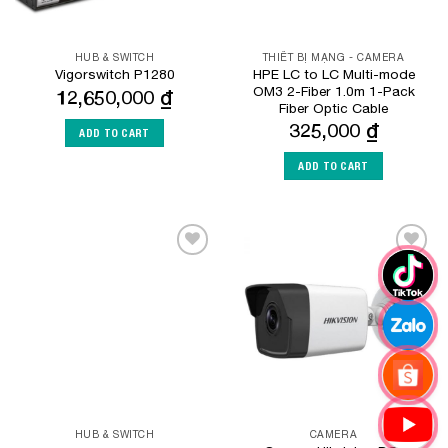
HUB & SWITCH
THIẾT BỊ MẠNG - CAMERA
HPE LC to LC Multi-mode
Vigorswitch P1280
OM3 2-Fiber 1.0m 1-Pack
12,650,000
₫
Fiber Optic Cable
325,000
₫
ADD TO CART
ADD TO CART
Add to
Add to
Wishlist
Wishlist
HUB & SWITCH
CAMERA