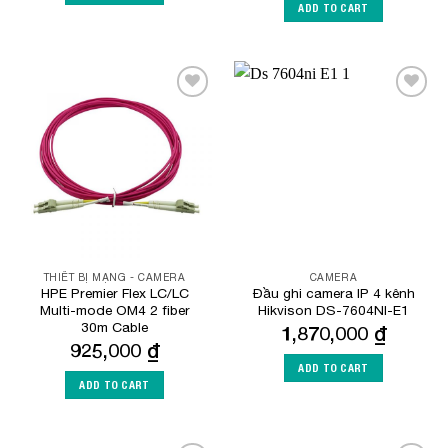
ADD TO CART
Add to
Add to
Wishlist
Wishlist
THIẾT BỊ MẠNG - CAMERA
CAMERA
HPE Premier Flex LC/LC
Đầu ghi camera IP 4 kênh
Multi-mode OM4 2 fiber
Hikvison DS-7604NI-E1
30m Cable
1,870,000
₫
925,000
₫
ADD TO CART
ADD TO CART