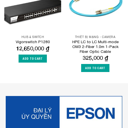
HUB & SWITCH
THIẾT BỊ MẠNG - CAMERA
HPE LC to LC Multi-mode
Vigorswitch P1280
OM3 2-Fiber 1.0m 1-Pack
12,650,000
₫
Fiber Optic Cable
325,000
₫
ADD TO CART
ADD TO CART