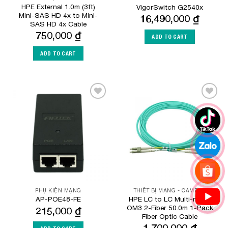
HPE External 1.0m (3ft)
VigorSwitch G2540x
Mini-SAS HD 4x to Mini-
16,490,000
₫
SAS HD 4x Cable
750,000
₫
ADD TO CART
ADD TO CART
Add to
Add to
Wishlist
Wishlist
PHỤ KIỆN MẠNG
THIẾT BỊ MẠNG - CAMERA
HPE LC to LC Multi-mode
AP-POE48-FE
OM3 2-Fiber 50.0m 1-Pack
215,000
₫
Fiber Optic Cable
1,700,000
₫