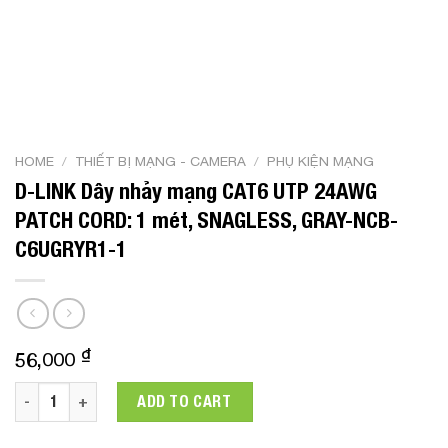
HOME
/
THIẾT BỊ MẠNG - CAMERA
/
PHỤ KIỆN MẠNG
D-LINK Dây nhảy mạng CAT6 UTP 24AWG
PATCH CORD: 1 mét, SNAGLESS, GRAY-NCB-
C6UGRYR1-1
₫
56,000
D-LINK Dây nhảy mạng CAT6 UTP 24AWG PATCH CORD: 1 mé
ADD TO CART