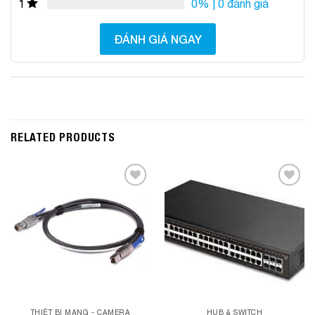
0%
| 0 đánh giá
1
ĐÁNH GIÁ NGAY
RELATED PRODUCTS
Add to
Add to
Wishlist
Wishlist
THIẾT BỊ MẠNG - CAMERA
HUB & SWITCH