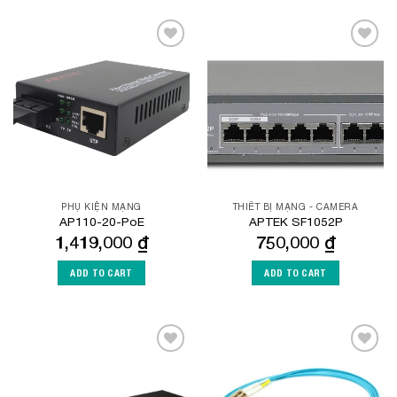
Add to
Add to
Wishlist
Wishlist
PHỤ KIỆN MẠNG
THIẾT BỊ MẠNG - CAMERA
AP110-20-PoE
APTEK SF1052P
1,419,000
₫
750,000
₫
ADD TO CART
ADD TO CART
Add to
Add to
Wishlist
Wishlist