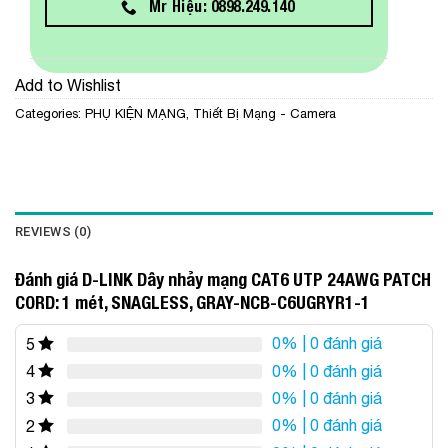
Mr Hiệu: 0898.249.140
Add to Wishlist
Categories:
PHỤ KIỆN MẠNG
,
Thiết Bị Mạng - Camera
REVIEWS (0)
Đánh giá D-LINK Dây nhảy mạng CAT6 UTP 24AWG PATCH
CORD: 1 mét, SNAGLESS, GRAY-NCB-C6UGRYR1-1
0%
| 0 đánh giá
5
0%
| 0 đánh giá
4
0%
| 0 đánh giá
3
0%
| 0 đánh giá
2