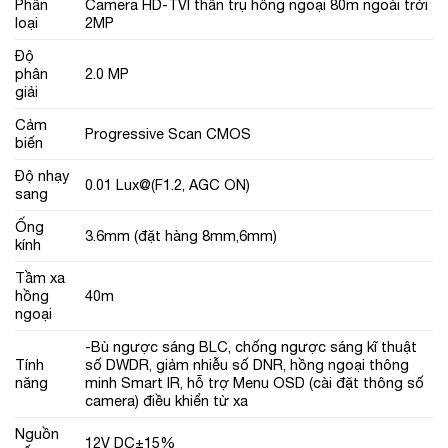
Phân
Camera HD-TVI thân trụ hồng ngoại 80m ngoài trời
loại
2MP
Độ
phân
2.0 MP
giải
Cảm
Progressive Scan CMOS
biến
Độ nhạy
0.01 Lux@(F1.2, AGC ON)
sang
Ống
3.6mm (đặt hàng 8mm,6mm)
kính
Tầm xa
hồng
40m
ngoại
-Bù ngược sáng BLC, chống ngược sáng kĩ thuật
Tính
số DWDR, giảm nhiễu số DNR, hồng ngoại thông
năng
minh Smart IR, hỗ trợ Menu OSD (cài đặt thông số
camera) điều khiển từ xa
Nguồn
12V DC±15%