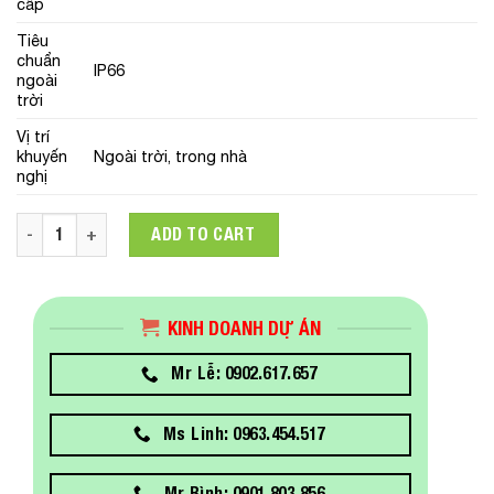
cấp
Tiêu
chuẩn
IP66
ngoài
trời
Vị trí
khuyến
Ngoài trời, trong nhà
nghị
Camera HDTVI 2MP HIKVISION DS-2CE17D0T-IT5 quantity
ADD TO CART
KINH DOANH DỰ ÁN
Mr Lễ: 0902.617.657
Ms Linh: 0963.454.517
Mr Bình: 0901.803.856