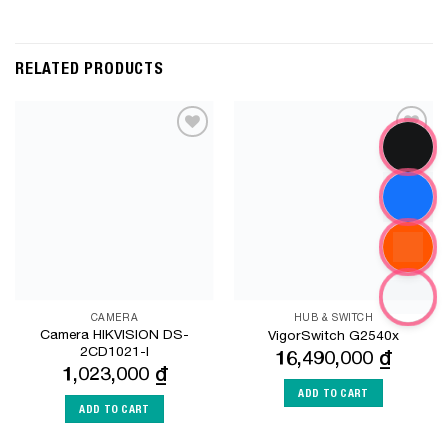
RELATED PRODUCTS
Add to
Add to
Wishlist
Wishlist
CAMERA
HUB & SWITCH
Camera HIKVISION DS-
VigorSwitch G2540x
2CD1021-I
16,490,000
₫
1,023,000
₫
ADD TO CART
ADD TO CART