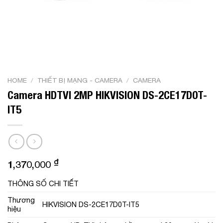
HOME
/
THIẾT BỊ MẠNG - CAMERA
/
CAMERA
Camera HDTVI 2MP HIKVISION DS-2CE17D0T-
IT5
₫
1,370,000
THÔNG SỐ CHI TIẾT
Thương
HIKVISION DS-2CE17D0T-IT5
hiệu