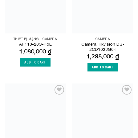
THIẾT BỊ MẠNG - CAMERA
CAMERA
Camera Hikvision DS-
AP110-20S-PoE
2CD1023G0-I
1,080,000
₫
1,298,000
₫
ADD TO CART
ADD TO CART
Add to
Add to
Wishlist
Wishlist