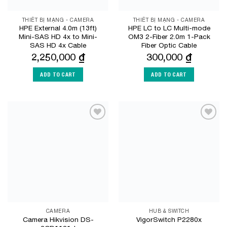
THIẾT BỊ MẠNG - CAMERA
THIẾT BỊ MẠNG - CAMERA
HPE External 4.0m (13ft)
HPE LC to LC Multi-mode
Mini-SAS HD 4x to Mini-
OM3 2-Fiber 2.0m 1-Pack
SAS HD 4x Cable
Fiber Optic Cable
2,250,000
₫
300,000
₫
ADD TO CART
ADD TO CART
Add to
Add to
Wishlist
Wishlist
CAMERA
HUB & SWITCH
Camera Hikvision DS-
VigorSwitch P2280x