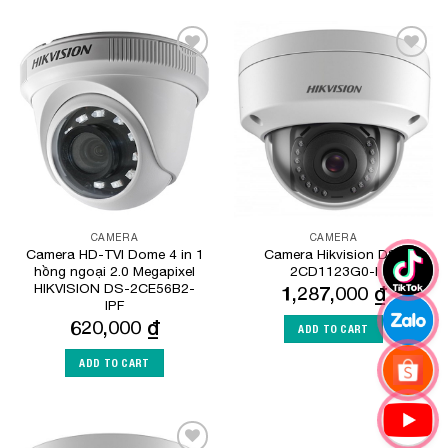
Add to
Add to
Wishlist
Wishlist
CAMERA
CAMERA
Camera HD-TVI Dome 4 in 1
Camera Hikvision DS-
hồng ngoại 2.0 Megapixel
2CD1123G0-I
HIKVISION DS-2CE56B2-
1,287,000
₫
IPF
620,000
₫
ADD TO CART
ADD TO CART