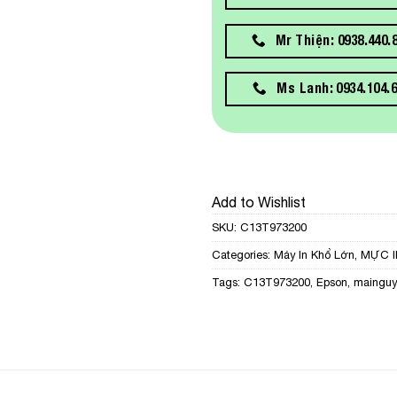
Mr Thiện: 0938.440.
Ms Lanh: 0934.104.
Add to Wishlist
SKU:
C13T973200
Categories:
Máy In Khổ Lớn
,
MỰC I
Tags:
C13T973200
,
Epson
,
mainguy