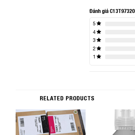
Đánh giá C13T97320
5
4
3
2
1
RELATED PRODUCTS
Add to
Wishlist