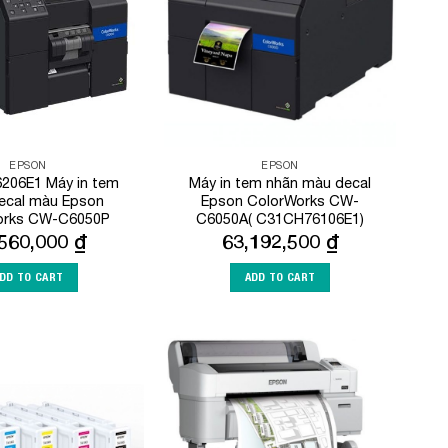
EPSON
EPSON
206E1 Máy in tem
Máy in tem nhãn màu decal
ecal màu Epson
Epson ColorWorks CW-
orks CW-C6050P
C6050A( C31CH76106E1)
,560,000
₫
63,192,500
₫
DD TO CART
ADD TO CART
Add to
Add to
Wishlist
Wishlist