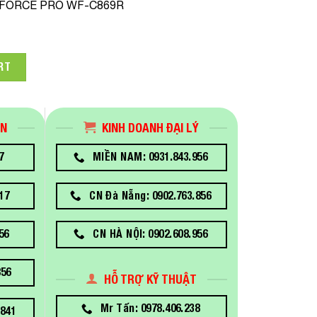
FORCE PRO WF-C869R
732 Cyan Dùng Cho Máy In Epson WF-C869R quantity
RT
ÁN
KINH DOANH ĐẠI LÝ
7
MIỀN NAM: 0931.843.956
17
CN Đà Nẵng: 0902.763.856
56
CN HÀ NỘI: 0902.608.956
856
HỖ TRỢ KỸ THUẬT
Mr Tấn: 0978.406.238
841