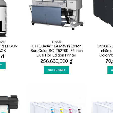
 LỚN
EPSON
 IN EPSON
C11CD40411EA Máy in Epson
C31CH76
ACK
SureColor SC-T5270D, 36-inch
nhãn d
Dual Roll Edition Printer
ColorW
0
₫
256,630,000
₫
70
RT
ADD TO CART
A
Add to
Add to
Wishlist
Wishlist