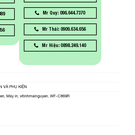
Mr Quy: 096.644.7370
889
Mr Thái: 0909.634.656
656
Mr Hiệu: 0898.249.140
N VÀ PHỤ KIỆN
en
,
Máy in
,
vitinhmainguyen
,
WF-C869R