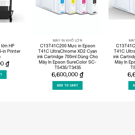
MÁY IN KHỔ LỚN
MÁY
 lớn HP
C13T41C200 Mực in Epson
C13T41C
in Printer
T41C UltraChrome XD2 Cyan
T41C Ultr
)
ink Cartridge 700ml Dùng Cho
ink Cartri
Máy In Epson SureColor SC-
Máy In Ep
00
₫
T5435/T3435
T5
6,600,000
₫
6,
RT
ADD TO CART
A