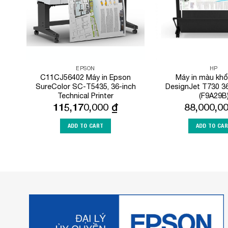
EPSON
HP
C11CJ56402 Máy in Epson
Máy in màu khổ
SureColor SC-T5435, 36-inch
DesignJet T730 36-
Technical Printer
(F9A29B
115,170,000
₫
88,000,0
ADD TO CART
ADD TO CA