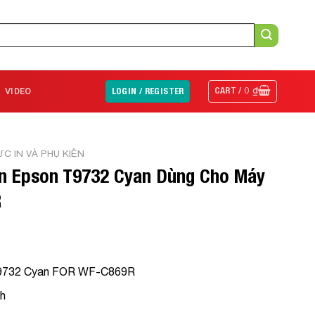
CART /
0
₫
VIDEO
LOGIN / REGISTER
C IN VÀ PHỤ KIỆN
n Epson T9732 Cyan Dùng Cho Máy
R
9732 Cyan FOR WF-C869R
h