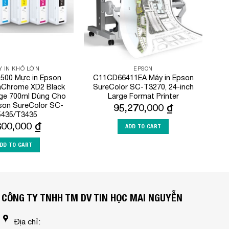
 IN KHỔ LỚN
EPSON
500 Mực in Epson
C11CD66411EA Máy in Epson
aChrome XD2 Black
SureColor SC-T3270, 24-inch
dge 700ml Dùng Cho
Large Format Printer
son SureColor SC-
95,270,000
₫
435/T3435
600,000
₫
ADD TO CART
DD TO CART
CÔNG TY TNHH TM DV TIN HỌC MAI NGUYỄN
Địa chỉ: