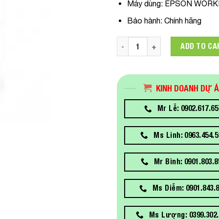
Máy dùng
: EPSON WORK
Bảo hành:
Chính hãng
C13T973200 Mực In Epson T9
ADD TO CA
KINH DOANH DỰ 
Mr Lễ: 0902.617.65
Ms Linh: 0963.454.5
Mr Bình: 0901.803.8
Ms Diễm: 0901.843.
Ms Lượng: 0399.302.