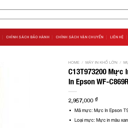
CHÍNH SÁCH BẢO HÀNH
CHÍNH SÁCH VẬN CHUYỂN
LIÊN HỆ
HOME
/
MÁY IN KHỔ LỚN
/
MỰ
C13T973200 Mực I
Add to
In Epson WF-C869
Wishlist
₫
2,957,000
Mã mực:
Mực In Epson T
Loại mực:
Mực in màu xan