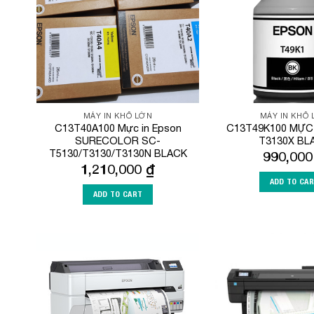
MÁY IN KHỔ LỚN
MÁY IN KHỔ
C13T40A100 Mực in Epson
C13T49K100 MỰC
SURECOLOR SC-
T3130X BL
T5130/T3130/T3130N BLACK
990,00
1,210,000
₫
ADD TO CA
ADD TO CART
Add to
Wishlist