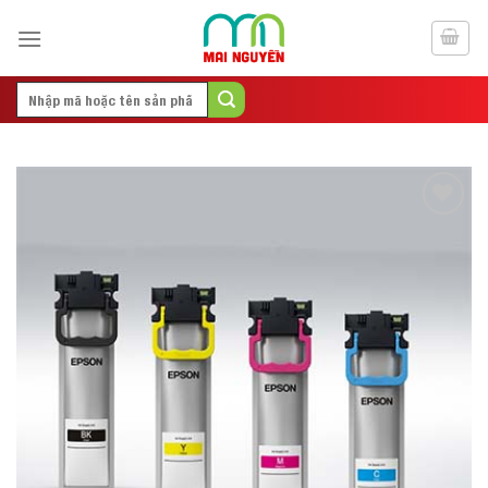
Skip
to
content
Search
for:
Add to
Wishlist