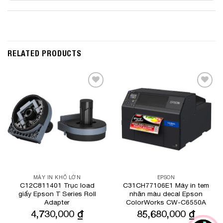
RELATED PRODUCTS
Add to
Add to
Wishlist
Wishlist
MÁY IN KHỔ LỚN
EPSON
C12C811401 Trục load
C31CH77106E1 Máy in tem
giấy Epson T Series Roll
nhãn màu decal Epson
Adapter
ColorWorks CW-C6550A
4,730,000
₫
85,680,000
₫