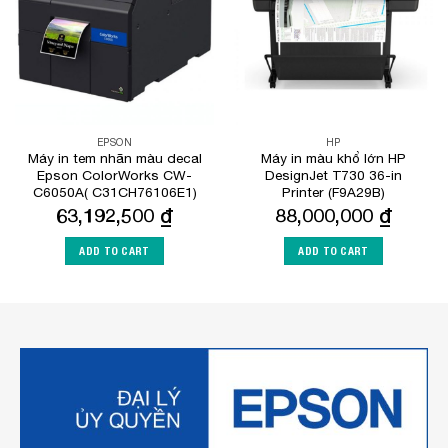
EPSON
HP
Máy in tem nhãn màu decal
Máy in màu khổ lớn HP
Epson ColorWorks CW-
DesignJet T730 36-in
C6050A( C31CH76106E1)
Printer (F9A29B)
63,192,500
₫
88,000,000
₫
ADD TO CART
ADD TO CART