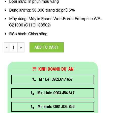
Loại mực:
In phun màu vàng
Dung lượng:
50.000 trang độ phủ 5%
Máy dùng
: Máy in Epson WorkForce Enterprise WF-
C21000 (
C11CH88502
)
Bảo hành:
Chính hãng
C13T02Y400 Mực in Epson T02Y Yellow ink Cartridge Dùng C
ADD TO CART
KINH DOANH DỰ ÁN
Mr Lễ: 0902.617.657
Ms Linh: 0963.454.517
Mr Bình: 0901.803.856