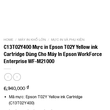
HOME
/
MÁY IN KHỔ LỚN
/
MỰC IN VÀ PHỤ KIỆN
C13T02Y400 Mực in Epson T02Y Yellow ink
Cartridge Dùng Cho Máy In Epson WorkForce
Enterprise WF-M21000
₫
6,940,000
Mã mực:
Epson T02Y Yellow ink Cartridge
(
C13T02Y400
)