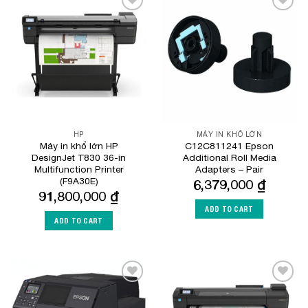
Add to
Add to
Wishlist
Wishlist
HP
MÁY IN KHỔ LỚN
Máy in khổ lớn HP
C12C811241 Epson
DesignJet T830 36-in
Additional Roll Media
Multifunction Printer
Adapters – Pair
(F9A30E)
6,379,000
₫
91,800,000
₫
ADD TO CART
ADD TO CART
Add to
Add to
Wishlist
Wishlist