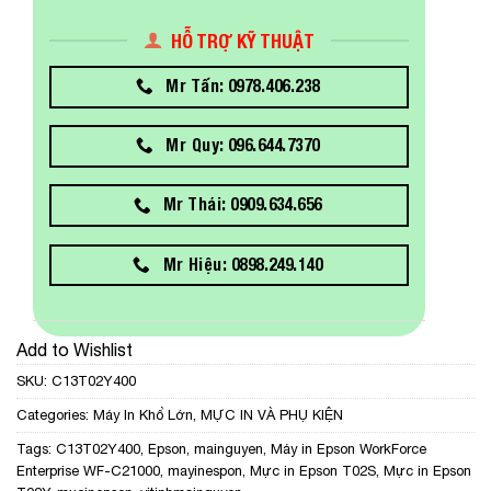
HỖ TRỢ KỸ THUẬT
Mr Tấn: 0978.406.238
Mr Quy: 096.644.7370
Mr Thái: 0909.634.656
Mr Hiệu: 0898.249.140
Add to Wishlist
SKU:
C13T02Y400
Categories:
Máy In Khổ Lớn
,
MỰC IN VÀ PHỤ KIỆN
Tags:
C13T02Y400
,
Epson
,
mainguyen
,
Máy in Epson WorkForce
Enterprise WF-C21000
,
mayinespon
,
Mực in Epson T02S
,
Mực in Epson