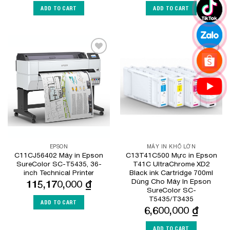
ADD TO CART
ADD TO CART
Add to
Add to
Wishlist
Wishlist
EPSON
MÁY IN KHỔ LỚN
C11CJ56402 Máy in Epson
C13T41C500 Mực in Epson
SureColor SC-T5435, 36-
T41C UltraChrome XD2
inch Technical Printer
Black ink Cartridge 700ml
Dùng Cho Máy In Epson
115,170,000
₫
SureColor SC-
T5435/T3435
ADD TO CART
6,600,000
₫
ADD TO CART