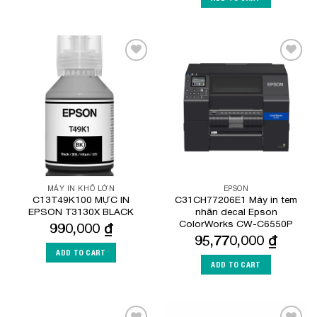
Add to
Add to
Wishlist
Wishlist
MÁY IN KHỔ LỚN
EPSON
C13T49K100 MỰC IN
C31CH77206E1 Máy in tem
EPSON T3130X BLACK
nhãn decal Epson
ColorWorks CW-C6550P
990,000
₫
95,770,000
₫
ADD TO CART
ADD TO CART