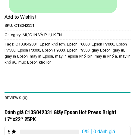
Add to Wishlist
SKU:
C1S042331
Category:
MỰC IN VÀ PHỤ KIỆN
Tags:
C13S042331
,
Epson khổ lớn
,
Epson P6000
,
Epson P7000
,
Epson
P7530
,
Epson P8000
,
Epson P9000
,
Epson P9530
,
giay Epson
,
giay in
,
giay in Epson
,
máy in Epson
,
máy in epson khổ lớn
,
máy in khổ a
,
máy in
khổ a0
,
mục Epson kho lon
REVIEWS (0)
Đánh giá C13S042331 Giấy Epson Hot Press Bright
17″x22″ 25PK
0%
| 0 đánh giá
5