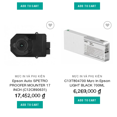
ADD TO CART
ADD TO CART
Add to
Add to
Wishlist
Wishlist
MỰC IN VÀ PHỤ KIỆN
MỰC IN VÀ PHỤ KIỆN
Epson Auto SPETRO
C13T804700 Mực In Epson
PROOFER MOUNTER 17
LIGHT BLACK 700ML
INCH (C12C890631)
6,269,000
₫
17,452,000
₫
ADD TO CART
ADD TO CART