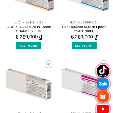
MỰC IN VÀ PHỤ KIỆN
MỰC IN VÀ PHỤ KIỆN
C13T804A00 Mực In Epson
C13T804200 Mực In Epson
ORANGE 700ML
CYAN 700ML
6,269,000
₫
6,269,000
₫
ADD TO CART
ADD TO CART
Add to
Add to
Wishlist
Wishlist