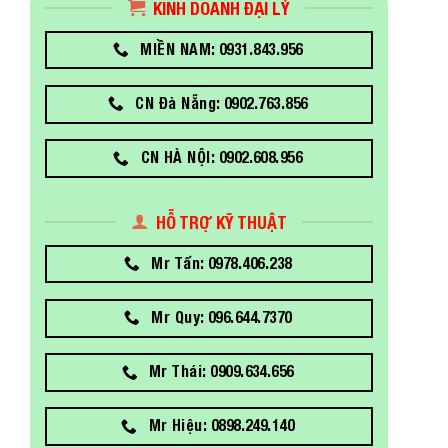
KINH DOANH ĐẠI LÝ
MIỀN NAM: 0931.843.956
CN Đà Nẵng: 0902.763.856
CN HÀ NỘI: 0902.608.956
HỖ TRỢ KỸ THUẬT
Mr Tấn: 0978.406.238
Mr Quy: 096.644.7370
Mr Thái: 0909.634.656
Mr Hiệu: 0898.249.140