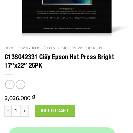
HOME
/
MÁY IN KHỔ LỚN
/
MỰC IN VÀ PHỤ KIỆN
C13S042331 Giấy Epson Hot Press Bright
17″x22″ 25PK
₫
2,026,000
C13S042331 Giấy Epson Hot Press Bright 17"x22" 25PK quant
ADD TO CART