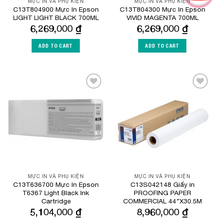
MỰC IN VÀ PHỤ KIỆN
MỰC IN VÀ PHỤ KIỆN
C13T804900 Mực In Epson
C13T804300 Mực In Epson
LIGHT LIGHT BLACK 700ML
VIVID MAGENTA 700ML
6,269,000
₫
6,269,000
₫
ADD TO CART
ADD TO CART
Add to
Add to
Wishlist
Wishlist
MỰC IN VÀ PHỤ KIỆN
MỰC IN VÀ PHỤ KIỆN
C13T636700 Mực In Epson
C13S042148 Giấy in
T6367 Light Black Ink
PROOFING PAPER
Cartridge
COMMERCIAL 44″X30.5M
5,104,000
₫
8,960,000
₫