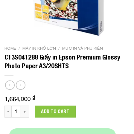
HOME
/
MÁY IN KHỔ LỚN
/
MỰC IN VÀ PHỤ KIỆN
C13S041288 Giấy in Epson Premium Glossy
Photo Paper A3/20SHTS
₫
1,664,000
C13S041288 Giấy in Epson Premium Glossy Photo Paper A3/
ADD TO CART