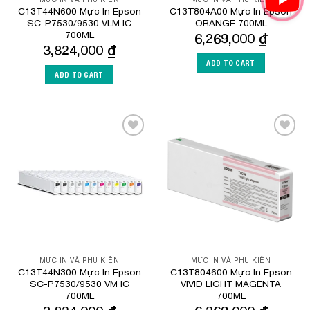
C13T44N600 Mực In Epson
C13T804A00 Mực In Epson
SC-P7530/9530 VLM IC
ORANGE 700ML
700ML
6,269,000
₫
3,824,000
₫
ADD TO CART
ADD TO CART
Add to
Add to
Wishlist
Wishlist
MỰC IN VÀ PHỤ KIỆN
MỰC IN VÀ PHỤ KIỆN
C13T44N300 Mực In Epson
C13T804600 Mực In Epson
SC-P7530/9530 VM IC
VIVID LIGHT MAGENTA
700ML
700ML