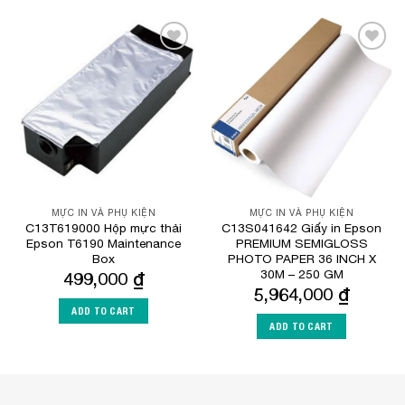
Add to
Add to
Wishlist
Wishlist
MỰC IN VÀ PHỤ KIỆN
MỰC IN VÀ PHỤ KIỆN
C13T619000 Hộp mực thải
C13S041642 Giấy in Epson
Epson T6190 Maintenance
PREMIUM SEMIGLOSS
Box
PHOTO PAPER 36 INCH X
30M – 250 GM
499,000
₫
5,964,000
₫
ADD TO CART
ADD TO CART