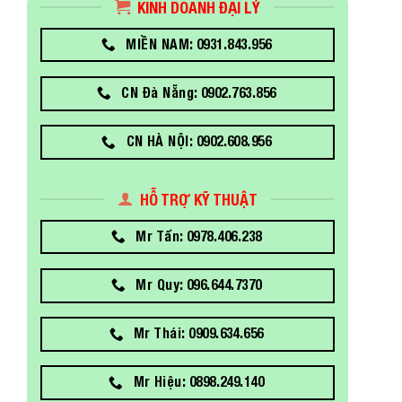
KINH DOANH ĐẠI LÝ
MIỀN NAM: 0931.843.956
CN Đà Nẵng: 0902.763.856
CN HÀ NỘI: 0902.608.956
HỖ TRỢ KỸ THUẬT
Mr Tấn: 0978.406.238
Mr Quy: 096.644.7370
Mr Thái: 0909.634.656
Mr Hiệu: 0898.249.140