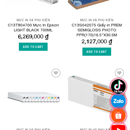
MỰC IN VÀ PHỤ KIỆN
MỰC IN VÀ PHỤ KIỆN
C13T804700 Mực In Epson
C13S042075 Giấy in PREM
LIGHT BLACK 700ML
SEMIGLOSS PHOTO
PPR(170)16.5″X30.5M
6,269,000
₫
2,127,000
₫
ADD TO CART
ADD TO CART
Add to
Add to
Wishlist
Wishlist
MỰC IN VÀ PHỤ KIỆN
MỰC IN VÀ PHỤ KIỆN