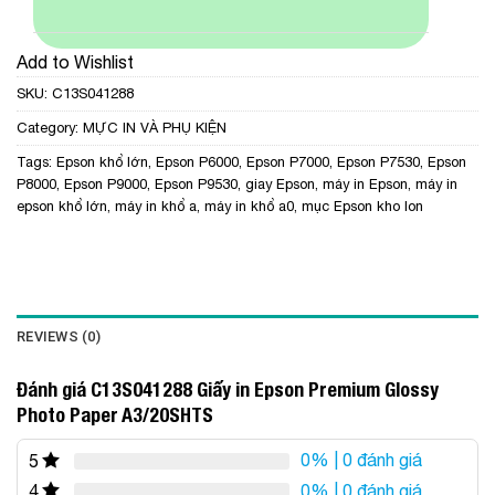
Add to Wishlist
SKU:
C13S041288
Category:
MỰC IN VÀ PHỤ KIỆN
Tags:
Epson khổ lớn
,
Epson P6000
,
Epson P7000
,
Epson P7530
,
Epson
P8000
,
Epson P9000
,
Epson P9530
,
giay Epson
,
máy in Epson
,
máy in
epson khổ lớn
,
máy in khổ a
,
máy in khổ a0
,
mục Epson kho lon
REVIEWS (0)
Đánh giá C13S041288 Giấy in Epson Premium Glossy
Photo Paper A3/20SHTS
0%
| 0 đánh giá
5
0%
| 0 đánh giá
4