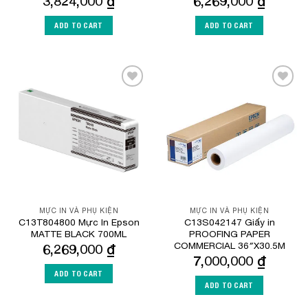
3,824,000
₫
6,269,000
₫
ADD TO CART
ADD TO CART
Add to
Add to
Wishlist
Wishlist
MỰC IN VÀ PHỤ KIỆN
MỰC IN VÀ PHỤ KIỆN
C13T804800 Mực In Epson
C13S042147 Giấy in
MATTE BLACK 700ML
PROOFING PAPER
COMMERCIAL 36″X30.5M
6,269,000
₫
7,000,000
₫
ADD TO CART
ADD TO CART