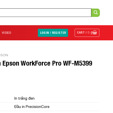
CART /
0
₫
VIDEO
LOGIN / REGISTER
PSON
n Epson WorkForce Pro WF-M5399
In trắng đen
Đầu in PrecisionCore