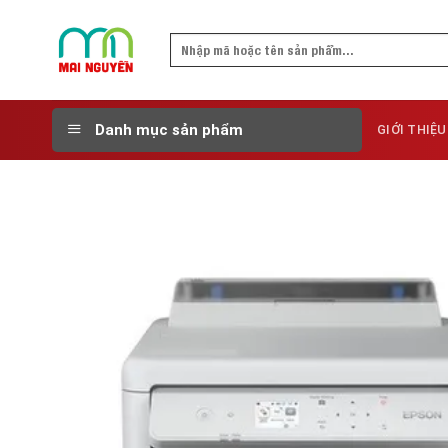
Skip
to
Search
content
for:
Danh mục sản phẩm
GIỚI THIỆU