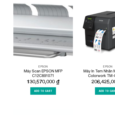
Add to
Wishlist
EPSON
EPSON
Máy Scan EPSON MFP
Máy In Tem Nhãn 
C12C891071
Colorwork TM
130,570,000
₫
206,425,
ADD TO CART
ADD TO CA