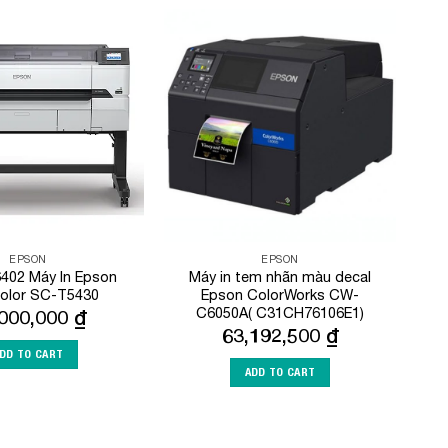
Add to
Add to
Wishlist
Wishlist
EPSON
EPSON
402 Máy In Epson
Máy in tem nhãn màu decal
olor SC-T5430
Epson ColorWorks CW-
C6050A( C31CH76106E1)
,000,000
₫
63,192,500
₫
DD TO CART
ADD TO CART