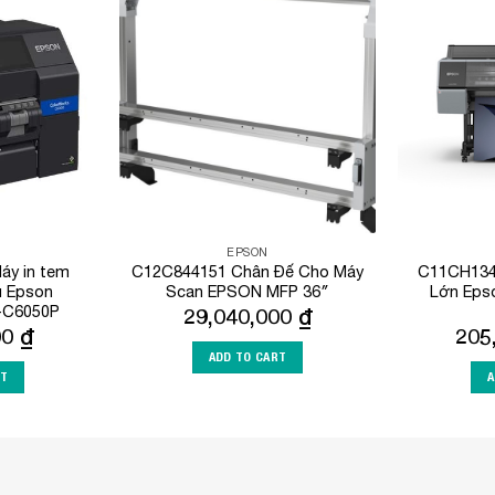
Add to
Add to
Wishlist
Wishlist
EPSON
y in tem
C12C844151 Chân Đế Cho Máy
C11CH134
u Epson
Scan EPSON MFP 36″
Lớn Eps
-C6050P
29,040,000
₫
00
₫
205
ADD TO CART
RT
A