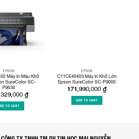
Add to
Add to
Wishlist
Wishlist
EPSON
EPSON
02 Máy In Màu Khổ
C11CE40403 Máy In Khổ Lớn
on SureColor SC-
Epson SureColor SC-P9000
P9530
171,990,000
₫
,329,000
₫
ADD TO CART
DD TO CART
CÔNG TY TNHH TM DV TIN HỌC MAI NGUYỄN