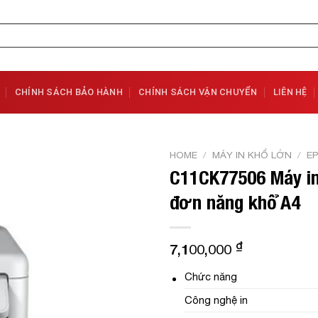
CHÍNH SÁCH BẢO HÀNH
CHÍNH SÁCH VẬN CHUYỂN
LIÊN HỆ
HOME
/
MÁY IN KHỔ LỚN
/
E
C11CK77506 Máy i
Add to
đơn năng khổ A4
Wishlist
₫
7,100,000
Chức năng
Công nghệ in