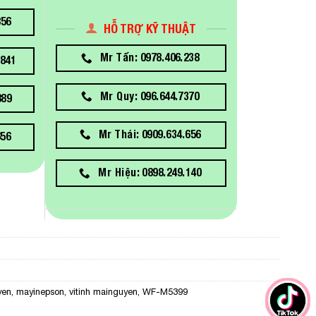
856
HỖ TRỢ KỸ THUẬT
Mr Tấn: 0978.406.238
841
Mr Quy: 096.644.7370
889
Mr Thái: 0909.634.656
656
Mr Hiệu: 0898.249.140
yen
,
mayinepson
,
vitinh mainguyen
,
WF-M5399