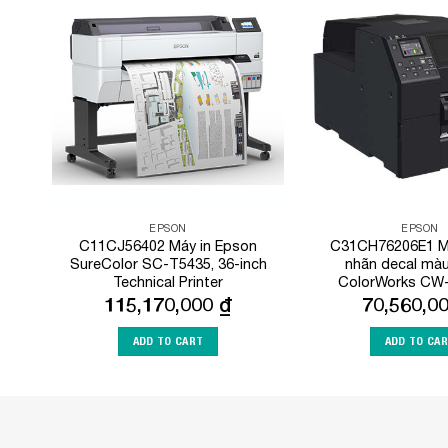
Add to
Wishlist
EPSON
EPSON
C11CJ56402 Máy in Epson
C31CH76206E1 Má
SureColor SC-T5435, 36-inch
nhãn decal mà
Technical Printer
ColorWorks CW
115,170,000
₫
70,560,0
ADD TO CART
ADD TO CA