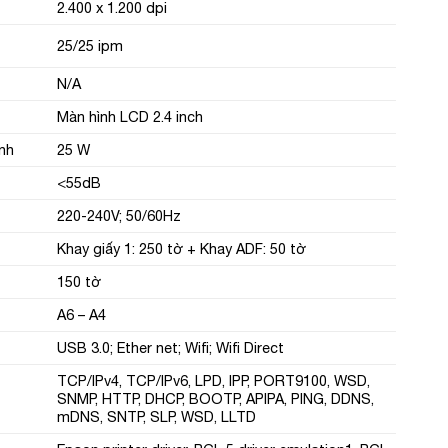
2.400 x 1.200 dpi
25/25 ipm
N/A
Màn hình LCD 2.4 inch
ành
25 W
<55dB
220-240V; 50/60Hz
Khay giấy 1: 250 tờ + Khay ADF: 50 tờ
150 tờ
A6 – A4
USB 3.0; Ether net; Wifi; Wifi Direct
TCP/IPv4, TCP/IPv6, LPD, IPP, PORT9100, WSD,
SNMP, HTTP, DHCP, BOOTP, APIPA, PING, DDNS,
mDNS, SNTP, SLP, WSD, LLTD