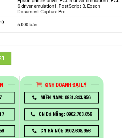
Epson printer driver, PCL 5 driver emulation1, PCL
6 driver emulation1, PostScript 3, Epson
Document Capture Pro
hủ
5.000 bản
rkForce Pro WF-M5399 đơn năng khổ A4 quantity
RT
ÁN
KINH DOANH ĐẠI LÝ
7
MIỀN NAM: 0931.843.956
17
CN Đà Nẵng: 0902.763.856
56
CN HÀ NỘI: 0902.608.956