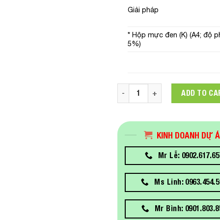
Giải pháp
* Hộp mực đen (K) (A4; độ p
5%)
C11CK77506 Máy in Epson Wo
ADD TO CA
KINH DOANH DỰ 
Mr Lễ: 0902.617.65
Ms Linh: 0963.454.5
Mr Bình: 0901.803.8