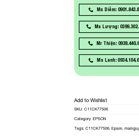
Ms Diễm: 0901.843.
Ms Lượng: 0399.302.
Mr Thiện: 0938.440.
Ms Lanh: 0934.104.
Add to Wishlist
SKU:
C11CK77506
Category:
EPSON
Tags:
C11CK77506
,
Epson
,
maingu