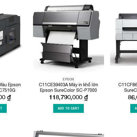
Add to
Add to
Wishlist
Wishlist
EPSON
Màu Epson
C11CE39403A Máy in khổ lớn
C11CF86
-C7510G
Epson SureColor SC-P7000
SureC
000
₫
118,790,000
₫
86
RT
ADD TO CART
A