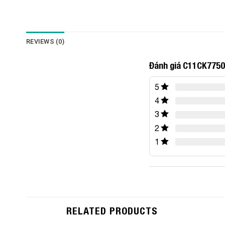
REVIEWS (0)
Đánh giá C11CK7750
5
4
3
2
1
RELATED PRODUCTS