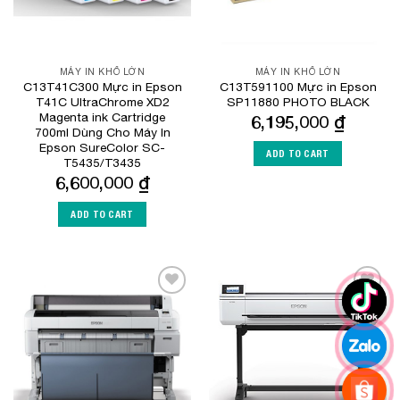
MÁY IN KHỔ LỚN
MÁY IN KHỔ LỚN
C13T41C300 Mực in Epson
C13T591100 Mực in Epson
T41C UltraChrome XD2
SP11880 PHOTO BLACK
Magenta ink Cartridge
6,195,000
₫
700ml Dùng Cho Máy In
Epson SureColor SC-
ADD TO CART
T5435/T3435
6,600,000
₫
ADD TO CART
Add to
Add to
Wishlist
Wishlist