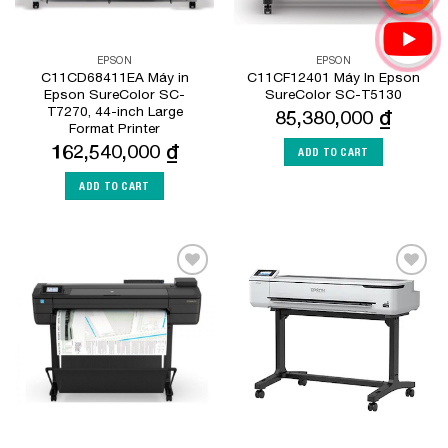
EPSON
EPSON
C11CD68411EA Máy in
C11CF12401 Máy In Epson
Epson SureColor SC-
SureColor SC-T5130
T7270, 44-inch Large
85,380,000
₫
Format Printer
162,540,000
₫
ADD TO CART
ADD TO CART
Add to
Add to
Wishlist
Wishlist