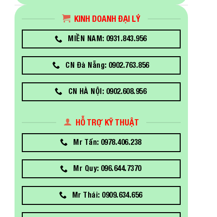
KINH DOANH ĐẠI LÝ
MIỀN NAM: 0931.843.956
CN Đà Nẵng: 0902.763.856
CN HÀ NỘI: 0902.608.956
HỖ TRỢ KỸ THUẬT
Mr Tấn: 0978.406.238
Mr Quy: 096.644.7370
Mr Thái: 0909.634.656