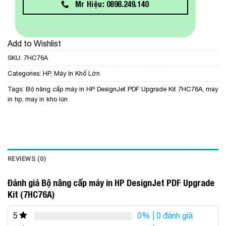
Mr Hiệu: 0898.249.140
Add to Wishlist
SKU:
7HC76A
Categories:
HP
,
Máy In Khổ Lớn
Tags:
Bộ nâng cấp máy in HP DesignJet PDF Upgrade Kit 7HC76A
,
may
in hp
,
may in kho lon
REVIEWS (0)
Đánh giá Bộ nâng cấp máy in HP DesignJet PDF Upgrade
Kit (7HC76A)
0%
| 0 đánh giá
5