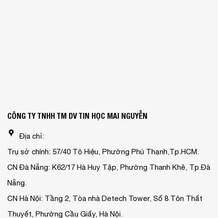
Nẵng.
CN Hà Nội: Tầng 2, Tòa nhà Detech Tower, Số 8 Tôn Thất
Thuyết, Phường Cầu Giấy, Hà Nội.
Điện thoại: 028.36 36 47 56
Hotline: 0938.440.889
Email: mainguyen@vitinhmainguyen.com
Giờ làm việc: Thứ 2 - Thứ 7: 08:00 - 17:30
Copyright 2026 ©
CÔNG TY TNHH THƯƠNG MẠI DỊCH VỤ
TIN HỌC MAI NGUYỄN
GPĐKKD số 0310731352 do Sở KHĐT Tp.HCM cấp ngày
01/04/2011