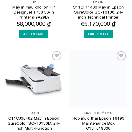
HP
EPSON
Máy in màu khổ lớn HP
C11CF11403 Máy in Epson
DesignJet T730 36-in
SureColor SC-T3130, 24-
Printer (F9A29B)
inch Technical Printer
88,000,000
₫
65,170,000
₫
ADD TO CART
ADD TO CART
Add to
Add to
Wishlist
Wishlist
EPSON
MÁY IN KHỔ LỚN
C11CJ36402 Máy in Epson
Hộp mực thải Epson T6193
SureColor SC-T3130M, 24-
Maintenance Box
inch Multi-Function
C13T619300