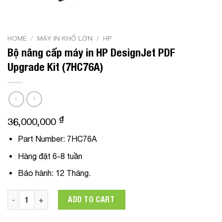
HOME
/
MÁY IN KHỔ LỚN
/
HP
Bộ nâng cấp máy in HP DesignJet PDF
Upgrade Kit (7HC76A)
₫
36,000,000
Part Number: 7HC76A
Hàng đặt 6-8 tuần
Bảo hành: 12 Tháng.
Bộ nâng cấp máy in HP DesignJet PDF Upgrade Kit (7HC76A) 
ADD TO CART