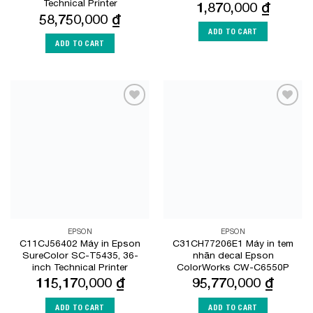
Technical Printer
1,870,000
₫
58,750,000
₫
ADD TO CART
ADD TO CART
Add to
Add to
Wishlist
Wishlist
EPSON
EPSON
C11CJ56402 Máy in Epson
C31CH77206E1 Máy in tem
SureColor SC-T5435, 36-
nhãn decal Epson
inch Technical Printer
ColorWorks CW-C6550P
115,170,000
₫
95,770,000
₫
ADD TO CART
ADD TO CART