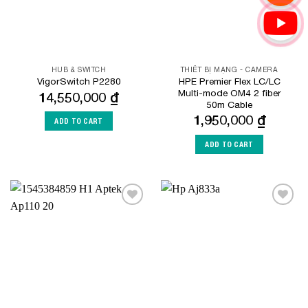
HUB & SWITCH
THIẾT BỊ MẠNG - CAMERA
HPE Premier Flex LC/LC
VigorSwitch P2280
Multi-mode OM4 2 fiber
14,550,000
₫
50m Cable
1,950,000
₫
ADD TO CART
ADD TO CART
Add to
Add to
Wishlist
Wishlist