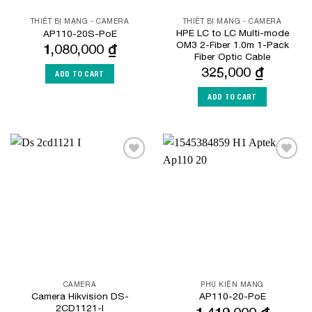
THIẾT BỊ MẠNG - CAMERA
THIẾT BỊ MẠNG - CAMERA
HPE LC to LC Multi-mode
AP110-20S-PoE
OM3 2-Fiber 1.0m 1-Pack
1,080,000
₫
Fiber Optic Cable
325,000
₫
ADD TO CART
ADD TO CART
Add to
Add to
Wishlist
Wishlist
CAMERA
PHỤ KIỆN MẠNG
Camera Hikvision DS-
AP110-20-PoE
2CD1121-I
1,419,000
₫