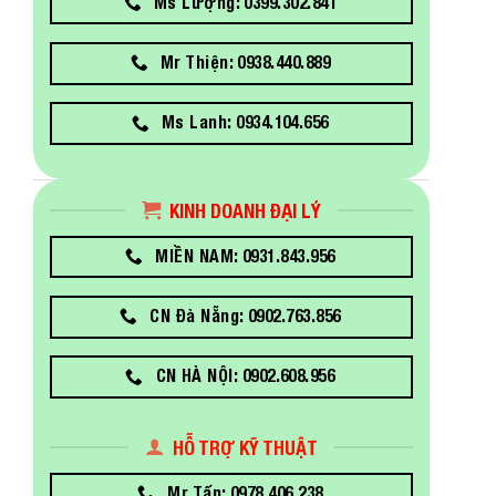
Ms Lượng: 0399.302.841
Mr Thiện: 0938.440.889
Ms Lanh: 0934.104.656
KINH DOANH ĐẠI LÝ
MIỀN NAM: 0931.843.956
CN Đà Nẵng: 0902.763.856
CN HÀ NỘI: 0902.608.956
HỖ TRỢ KỸ THUẬT
Mr Tấn: 0978.406.238