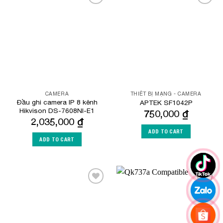
Add to
Add to
Wishlist
Wishlist
CAMERA
THIẾT BỊ MẠNG - CAMERA
Đầu ghi camera IP 8 kênh
APTEK SF1042P
Hikvison DS-7608NI-E1
750,000
₫
2,035,000
₫
ADD TO CART
ADD TO CART
Add to
Add to
Wishlist
Wishlist