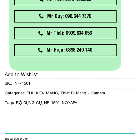
Mr Quy: 096.644.7370
Mr Thái: 0909.634.656
Mr Hiệu: 0898.249.140
Add to Wishlist
SKU:
NF-1501
Categories:
PHỤ KIỆN MẠNG
,
Thiết Bị Mạng - Camera
Tags:
BỘ DỤNG CỤ
,
NF-1501
,
NOYAFA
REVIEWS (0)