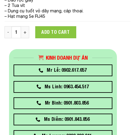
– 2 Tua vít
– Dụng cụ tuốt vỏ dây mạng, cáp thoại.
– Hạt mạng 5e RJ45
Bộ dụng cụ thi công mạng NOYAFA NF-1501 quantity
ADD TO CART
KINH DOANH DỰ ÁN
Mr Lễ: 0902.617.657
Ms Linh: 0963.454.517
Mr Bình: 0901.803.856
Ms Diễm: 0901.843.856