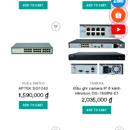
ADD TO CART
ADD TO CART
Add to
Add to
Wishlist
Wishlist
HUB & SWITCH
CAMERA
Đầu ghi camera IP 8 kênh
APTEK SG1240
Hikvison DS-7608NI-E1
1,590,000
₫
2,035,000
₫
ADD TO CART
ADD TO CART