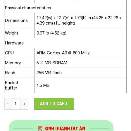
Physical characteristics
17.42(w) x 12.7(d) x 1.73(h) in (44.25 x 32.26 x
Dimensions
4.39 cm) (1U height)
Weight
9.97 lb (4.52 kg)
Hardware
CPU
ARM Cortex-A9 @ 800 MHz
Memory
512 MB SDRAM
Flash
256 MB flash
Packet
1.5 MB
buffer
Aruba Instant On 1930 48G 4SFP+ 370W Switch quantity
ADD TO CART
KINH DOANH DỰ ÁN