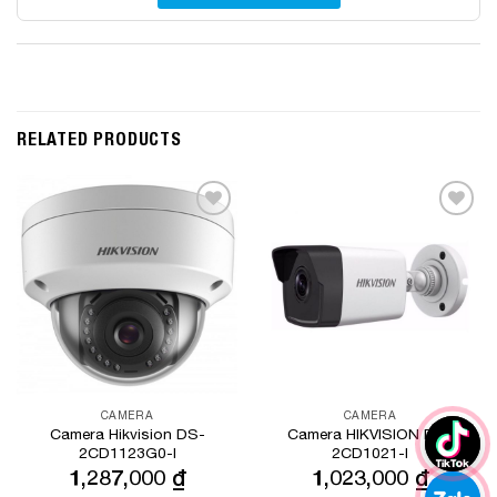
RELATED PRODUCTS
Add to
Add to
Wishlist
Wishlist
CAMERA
CAMERA
Camera Hikvision DS-
Camera HIKVISION DS-
2CD1123G0-I
2CD1021-I
1,287,000
₫
1,023,000
₫