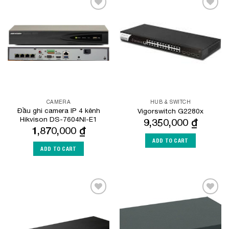
Add to
Add to
Wishlist
Wishlist
CAMERA
HUB & SWITCH
Đầu ghi camera IP 4 kênh
Vigorswitch G2280x
Hikvison DS-7604NI-E1
9,350,000
₫
1,870,000
₫
ADD TO CART
ADD TO CART
Add to
Add to
Wishlist
Wishlist