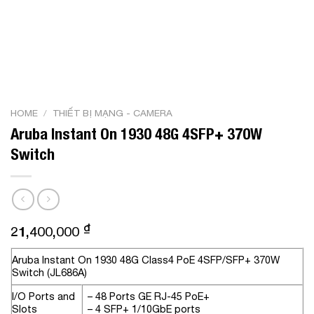
HOME
/
THIẾT BỊ MẠNG - CAMERA
Aruba Instant On 1930 48G 4SFP+ 370W
Switch
₫
21,400,000
Aruba Instant On 1930 48G Class4 PoE 4SFP/SFP+ 370W
Switch (JL686A)
I/O Ports and
– 48 Ports GE RJ-45 PoE+
Slots
– 4 SFP+ 1/10GbE ports