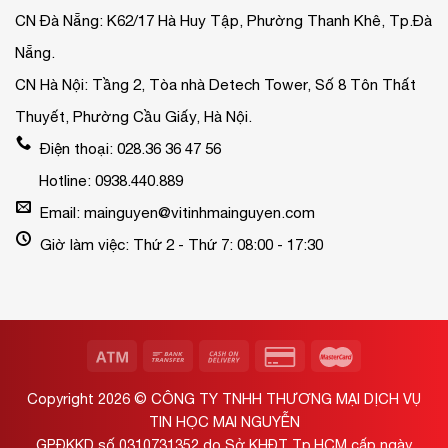
CN Đà Nẵng: K62/17 Hà Huy Tập, Phường Thanh Khê, Tp.Đà
Nẵng.
CN Hà Nội: Tầng 2, Tòa nhà Detech Tower, Số 8 Tôn Thất
Thuyết, Phường Cầu Giấy, Hà Nội.
Điện thoại: 028.36 36 47 56
Hotline: 0938.440.889
Email: mainguyen@vitinhmainguyen.com
Giờ làm việc: Thứ 2 - Thứ 7: 08:00 - 17:30
Copyright 2026 ©
CÔNG TY TNHH THƯƠNG MẠI DỊCH VỤ
TIN HỌC MAI NGUYỄN
GPĐKKD số 0310731352 do Sở KHĐT Tp.HCM cấp ngày