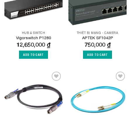
HUB & SWITCH
THIẾT BỊ MẠNG - CAMERA
Vigorswitch P1280
APTEK SF1042P
12,650,000
₫
750,000
₫
ADD TO CART
ADD TO CART
Add to
Add to
Wishlist
Wishlist