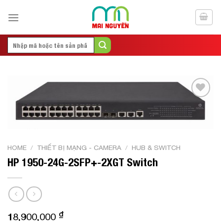
Skip
to
content
Search
for:
Add to
Wishlist
HOME
/
THIẾT BỊ MẠNG - CAMERA
/
HUB & SWITCH
HP 1950-24G-2SFP+-2XGT Switch
₫
18,900,000