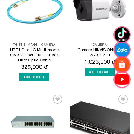
THIẾT BỊ MẠNG - CAMERA
CAMERA
HPE LC to LC Multi-mode
Camera HIKVISION DS-
OM3 2-Fiber 1.0m 1-Pack
2CD1021-I
Fiber Optic Cable
1,023,000
₫
325,000
₫
ADD TO CART
ADD TO CART
Add to
Add to
Wishlist
Wishlist