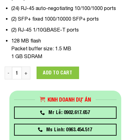
(24) RJ-45 auto-negotiating 10/100/1000 ports
(2) SFP+ fixed 1000/10000 SFP+ ports
(2) RJ-45 1/10GBASE-T ports
128 MB flash
Packet buffer size: 1.5 MB
1 GB SDRAM
HP 1950-24G-2SFP+-2XGT Switch quantity
ADD TO CART
KINH DOANH DỰ ÁN
Mr Lễ: 0902.617.657
Ms Linh: 0963.454.517