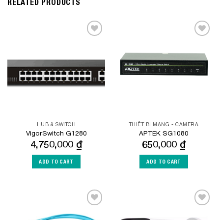
RELATED PRODUCTS
Add to
Add to
Wishlist
Wishlist
HUB & SWITCH
THIẾT BỊ MẠNG - CAMERA
VigorSwitch G1280
APTEK SG1080
4,750,000
₫
650,000
₫
ADD TO CART
ADD TO CART
Add to
Add to
Wishlist
Wishlist