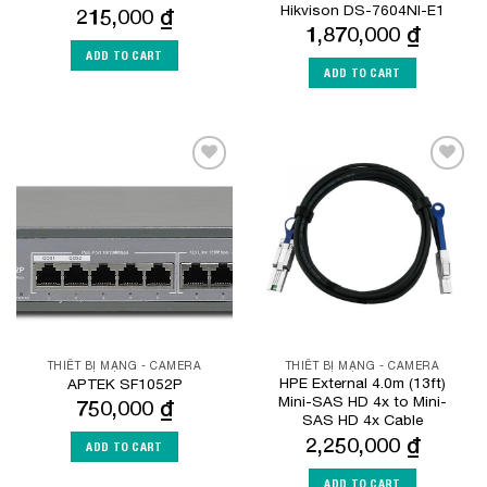
Hikvison DS-7604NI-E1
215,000
₫
1,870,000
₫
ADD TO CART
ADD TO CART
Add to
Add to
Wishlist
Wishlist
THIẾT BỊ MẠNG - CAMERA
THIẾT BỊ MẠNG - CAMERA
HPE External 4.0m (13ft)
APTEK SF1052P
Mini-SAS HD 4x to Mini-
750,000
₫
SAS HD 4x Cable
2,250,000
₫
ADD TO CART
ADD TO CART