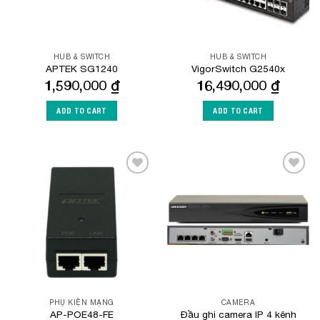
HUB & SWITCH
HUB & SWITCH
APTEK SG1240
VigorSwitch G2540x
1,590,000
₫
16,490,000
₫
ADD TO CART
ADD TO CART
Add to
Add to
Wishlist
Wishlist
PHỤ KIỆN MẠNG
CAMERA
Đầu ghi camera IP 4 kênh
AP-POE48-FE