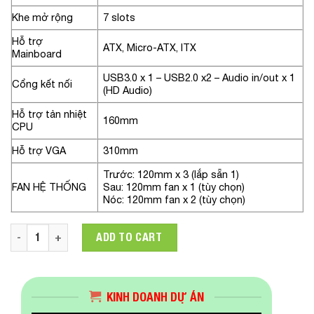
Khe mở rộng
7 slots
Hỗ trợ
ATX, Micro-ATX, ITX
Mainboard
USB3.0 x 1 – USB2.0 x2 – Audio in/out x 1
Cổng kết nối
(HD Audio)
Hỗ trợ tản nhiệt
160mm
CPU
Hỗ trợ VGA
310mm
Trước: 120mm x 3 (lắp sẵn 1)
FAN HỆ THỐNG
Sau: 120mm fan x 1 (tùy chọn)
Nóc: 120mm fan x 2 (tùy chọn)
Vỏ Case Xigmatek INFINITY ARTIC 1F EN48960 ( 1 Fan RGB - A
ADD TO CART
KINH DOANH DỰ ÁN