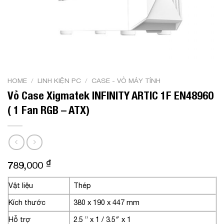
HOME
/
LINH KIỆN PC
/
CASE - VỎ MÁY TÍNH
Vỏ Case Xigmatek INFINITY ARTIC 1F EN48960
( 1 Fan RGB – ATX)
₫
789,000
Vật liệu
Thép
Kích thước
380 x 190 x 447 mm
Hỗ trợ
2.5 ” x 1 / 3.5″ x 1