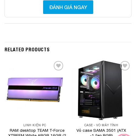
ĐÁNH GIÁ NGAY
RELATED PRODUCTS
Add to
Add to
Wishlist
Wishlist
LINH KIỆN PC
CASE - VỎ MÁY TÍNH
RAM desktop TEAM T-Force
Vỏ case SAMA 3501 (ATX
XTREEM White ARGB 16GB (2
-1 fan RGB)