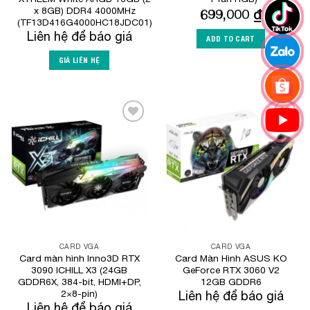
x 8GB) DDR4 4000MHz
699,000
₫
(TF13D416G4000HC18JDC01)
Liên hệ để báo giá
ADD TO CART
GIÁ LIÊN HỆ
Add to
Add to
Wishlist
Wishlist
CARD VGA
CARD VGA
Card màn hình Inno3D RTX
Card Màn Hình ASUS KO
3090 ICHILL X3 (24GB
GeForce RTX 3060 V2
GDDR6X, 384-bit, HDMI+DP,
12GB GDDR6
2×8-pin)
Liên hệ để báo giá
Liên hệ để báo giá