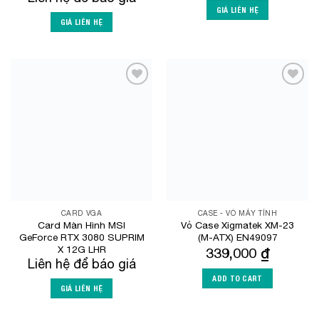
GIÁ LIÊN HỆ
GIÁ LIÊN HỆ
Add to
Add to
Wishlist
Wishlist
CARD VGA
CASE - VỎ MÁY TÍNH
Card Màn Hình MSI
Vỏ Case Xigmatek XM-23
GeForce RTX 3080 SUPRIM
(M-ATX) EN49097
X 12G LHR
339,000
₫
Liên hệ để báo giá
ADD TO CART
GIÁ LIÊN HỆ