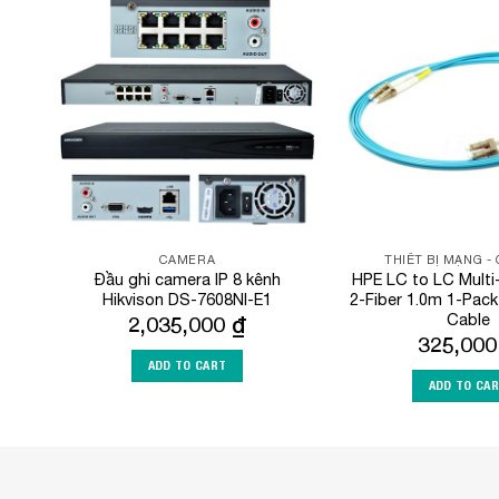
Add to
Wishlist
CAMERA
THIẾT BỊ MẠNG -
Đầu ghi camera IP 8 kênh
HPE LC to LC Mult
Hikvison DS-7608NI-E1
2-Fiber 1.0m 1-Pack
Cable
2,035,000
₫
325,00
ADD TO CART
ADD TO CA