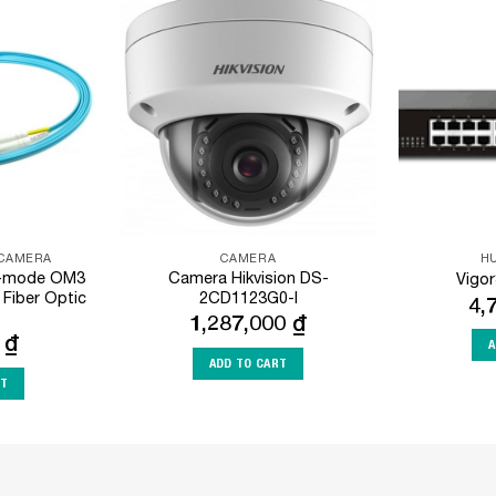
Add to
Add to
Wishlist
Wishlist
 CAMERA
CAMERA
HU
i-mode OM3
Camera Hikvision DS-
Vigo
 Fiber Optic
2CD1123G0-I
4,
1,287,000
₫
0
₫
A
ADD TO CART
RT