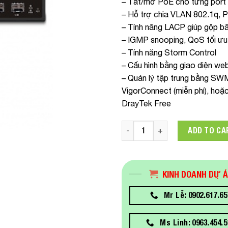
– Tắt/mở PoE cho từng port
– Hỗ trợ chia VLAN 802.1q, 
– Tính năng LACP giúp gộp b
– IGMP snooping, QoS tối ưu 
– Tính năng Storm Control
– Cấu hình bằng giao diện we
– Quản lý tập trung bằng SW
VigorConnect (miễn phí), ho
DrayTek Free
Vigor Switch P2100 DrayTek q
ADD TO CA
KINH DOANH DỰ 
Mr Lễ: 0902.617.65
Ms Linh: 0963.454.5