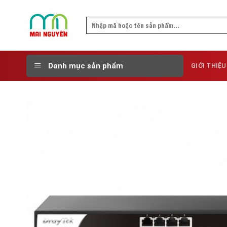
Skip
to
Search
content
for:
Danh mục sản phẩm
GIỚI THIỆU