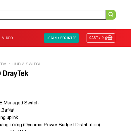
CART /
0
₫
VIDEO
LOGIN / REGISTER
ERA
/
HUB & SWITCH
0 DrayTek
PoE Managed Switch
.3af/at
ng uplink
năng lượng (Dynamic Power Budget Distribution)