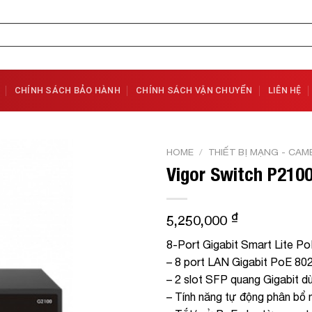
CHÍNH SÁCH BẢO HÀNH
CHÍNH SÁCH VẬN CHUYỂN
LIÊN HỆ
HOME
/
THIẾT BỊ MẠNG - CAM
Vigor Switch P210
Add to
Wishlist
₫
5,250,000
8-Port Gigabit Smart Lite 
– 8 port LAN Gigabit PoE 802
– 2 slot SFP quang Gigabit dù
– Tính năng tự động phân bổ 