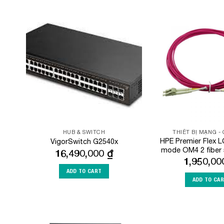
Add to
Wishlist
HUB & SWITCH
THIẾT BỊ MẠNG -
HPE Premier Flex L
VigorSwitch G2540x
mode OM4 2 fiber
16,490,000
₫
1,950,0
ADD TO CART
ADD TO CA