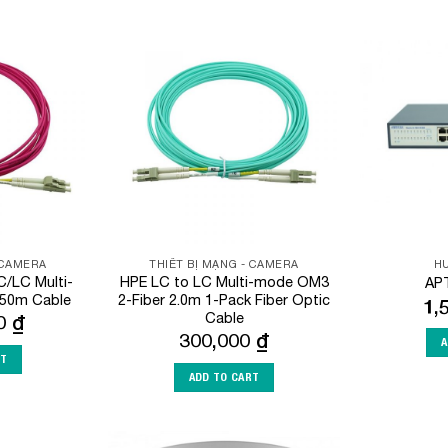
Add to
Add to
Wishlist
Wishlist
 CAMERA
THIẾT BỊ MẠNG - CAMERA
HU
C/LC Multi-
HPE LC to LC Multi-mode OM3
AP
 50m Cable
2-Fiber 2.0m 1-Pack Fiber Optic
1,
Cable
00
₫
300,000
₫
A
RT
ADD TO CART