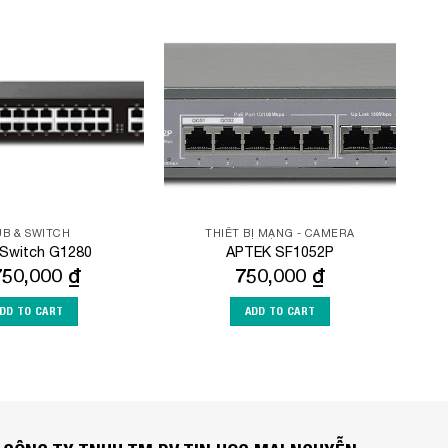
Add to
Add to
Wishlist
Wishlist
B & SWITCH
THIẾT BỊ MẠNG - CAMERA
rSwitch G1280
APTEK SF1052P
750,000
₫
750,000
₫
DD TO CART
ADD TO CART