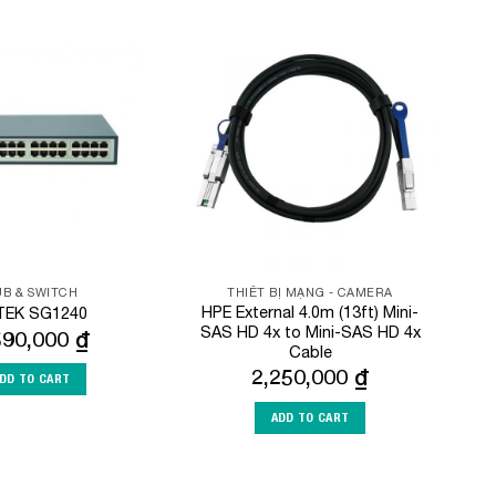
Add to
Add to
Wishlist
Wishlist
B & SWITCH
THIẾT BỊ MẠNG - CAMERA
HPE External 4.0m (13ft) Mini-
TEK SG1240
SAS HD 4x to Mini-SAS HD 4x
590,000
₫
Cable
2,250,000
₫
DD TO CART
ADD TO CART