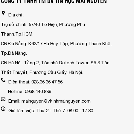
CÔNG TY TNHH TM DV TIN HỌC MAI NGUYỄN
Địa chỉ:
Trụ sở chính: 57/40 Tô Hiệu, Phường Phú
Thạnh,Tp.HCM.
CN Đà Nẵng: K62/17 Hà Huy Tập, Phường Thanh Khê,
Tp.Đà Nẵng.
CN Hà Nội: Tầng 2, Tòa nhà Detech Tower, Số 8 Tôn
Thất Thuyết, Phường Cầu Giấy, Hà Nội.
Điện thoại: 028.36 36 47 56
Hotline: 0938.440.889
Email: mainguyen@vitinhmainguyen.com
Giờ làm việc: Thứ 2 - Thứ 7: 08:00 - 17:30