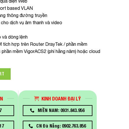
 qua diện Web
Port based VLAN
ăng thông đường truyền
cho dịch vụ âm thanh và video
b và dòng lệnh
M tích hợp trên Router DrayTek / phần mềm
ặc phần mềm VigorACS2 (phí hằng năm) hoặc cloud
uantity
RT
ÁN
KINH DOANH ĐẠI LÝ
7
MIỀN NAM: 0931.843.956
17
CN Đà Nẵng: 0902.763.856