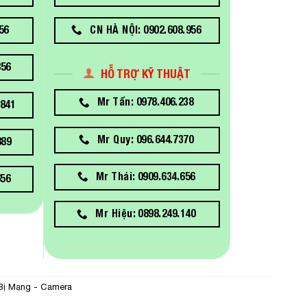
56
CN HÀ NỘI: 0902.608.956
856
HỖ TRỢ KỸ THUẬT
Mr Tấn: 0978.406.238
841
Mr Quy: 096.644.7370
889
Mr Thái: 0909.634.656
656
Mr Hiệu: 0898.249.140
 Bị Mạng - Camera