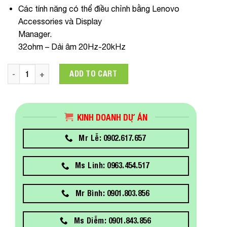
Các tính năng có thể điều chỉnh bằng Lenovo
Accessories và Display
Manager.
32ohm – Dải âm 20Hz-20kHz
Tai Nghe Lenovo USB-A Wired Stereo Headset Gen 2 quanti
ADD TO CART
KINH DOANH DỰ ÁN
Mr Lễ: 0902.617.657
Ms Linh: 0963.454.517
Mr Bình: 0901.803.856
Ms Diễm: 0901.843.856