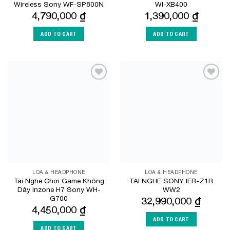
Wireless Sony WF-SP800N
WI-XB400
4,790,000
₫
1,390,000
₫
ADD TO CART
ADD TO CART
Add to
Add to
Wishlist
Wishlist
LOA & HEADPHONE
LOA & HEADPHONE
Tai Nghe Chơi Game Không
TAI NGHE SONY IER-Z1R
Dây Inzone H7 Sony WH-
WW2
G700
32,990,000
₫
4,450,000
₫
ADD TO CART
ADD TO CART