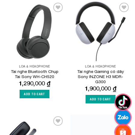
Add to
Add to
Wishlist
Wishlist
LOA & HEADPHONE
LOA & HEADPHONE
Tai nghe Bluetooth Chụp
Tai nghe Gaming có dây
Tai Sony WH-CH520
Sony INZONE H3 MDR-
G300
1,290,000
₫
1,900,000
₫
ADD TO CART
ADD TO CART
Add to
Add to
Wishlist
Wishlist