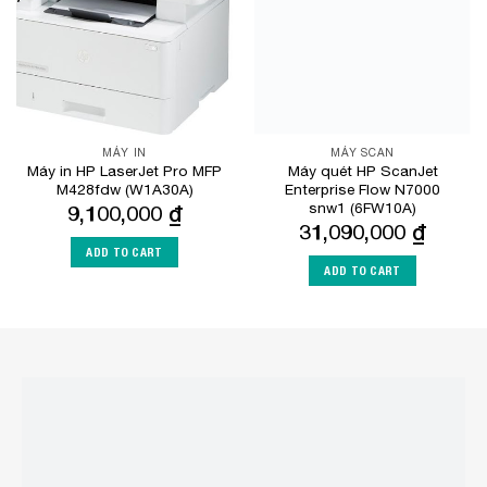
MÁY IN
MÁY SCAN
Máy in HP LaserJet Pro MFP
Máy quét HP ScanJet
M428fdw (W1A30A)
Enterprise Flow N7000
snw1 (6FW10A)
9,100,000
₫
31,090,000
₫
ADD TO CART
ADD TO CART