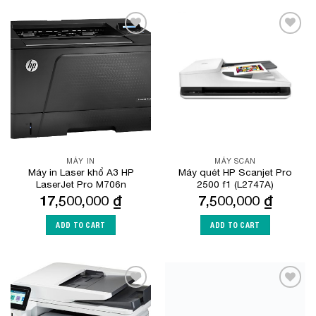
Add to
Add to
Wishlist
Wishlist
MÁY IN
MÁY SCAN
Máy in Laser khổ A3 HP
Máy quét HP Scanjet Pro
LaserJet Pro M706n
2500 f1 (L2747A)
17,500,000
₫
7,500,000
₫
ADD TO CART
ADD TO CART
Add to
Add to
Wishlist
Wishlist