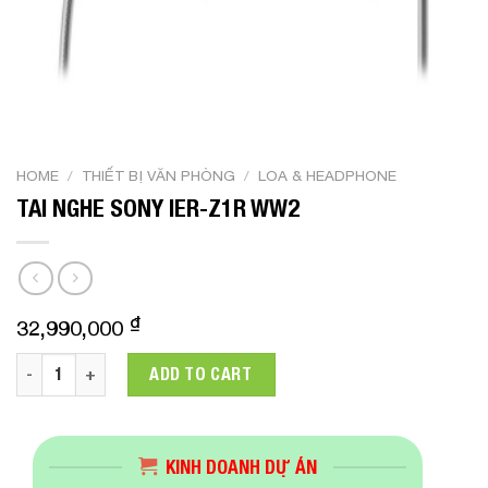
HOME
/
THIẾT BỊ VĂN PHÒNG
/
LOA & HEADPHONE
TAI NGHE SONY IER-Z1R WW2
₫
32,990,000
TAI NGHE SONY IER-Z1R WW2 quantity
ADD TO CART
KINH DOANH DỰ ÁN