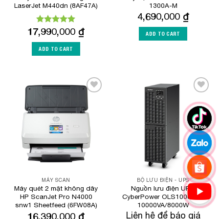
LaserJet M440dn (8AF47A)
1300A-M
4,690,000
₫
17,990,000
₫
Rated
5.00
ADD TO CART
out of 5
ADD TO CART
Add to
Add to
Wishlist
Wishlist
MÁY SCAN
BỘ LƯU ĐIỆN - UPS
Máy quét 2 mặt không dây
Nguồn lưu điện UPS
HP ScanJet Pro N4000
CyberPower OLS10000EC
snw1 Sheetfeed (6FW08A)
10000VA/8000W
16,390,000
₫
Liên hệ để báo giá