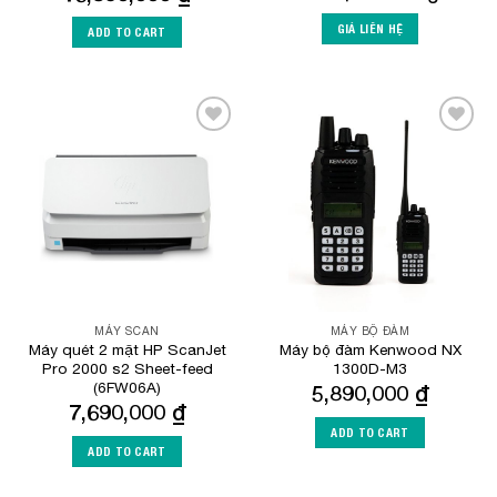
GIÁ LIÊN HỆ
ADD TO CART
Add to
Add to
Wishlist
Wishlist
MÁY SCAN
MÁY BỘ ĐÀM
Máy quét 2 mặt HP ScanJet
Máy bộ đàm Kenwood NX
Pro 2000 s2 Sheet-feed
1300D-M3
(6FW06A)
5,890,000
₫
7,690,000
₫
ADD TO CART
ADD TO CART