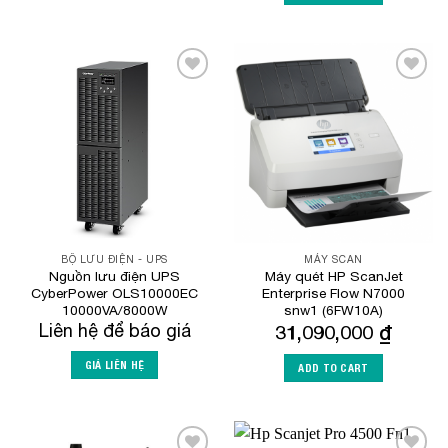
Add to
Add to
Wishlist
Wishlist
BỘ LƯU ĐIỆN - UPS
MÁY SCAN
Nguồn lưu điện UPS
Máy quét HP ScanJet
CyberPower OLS10000EC
Enterprise Flow N7000
10000VA/8000W
snw1 (6FW10A)
Liên hệ để báo giá
31,090,000
₫
GIÁ LIÊN HỆ
ADD TO CART