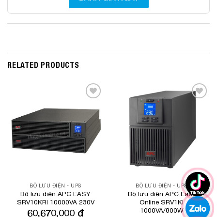
RELATED PRODUCTS
Add to
Add to
Wishlist
Wishlist
BỘ LƯU ĐIỆN - UPS
BỘ LƯU ĐIỆN - UPS
Bộ lưu điện APC EASY
Bộ lưu điện APC Easy
SRV10KRI 10000VA 230V
Online SRV1KI
1000VA/800W
60,670,000
₫