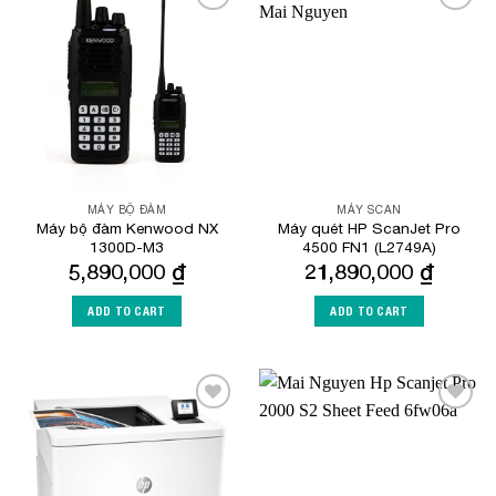
Add to
Add to
Wishlist
Wishlist
MÁY BỘ ĐÀM
MÁY SCAN
Máy bộ đàm Kenwood NX
Máy quét HP ScanJet Pro
1300D-M3
4500 FN1 (L2749A)
5,890,000
₫
21,890,000
₫
ADD TO CART
ADD TO CART
Add to
Add to
Wishlist
Wishlist