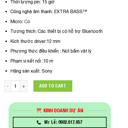
Thời lượng pin: 15 giờ
Công nghệ âm thanh: EXTRA BASS™
Micro:
Có
Tương thích: Các thiết bị có hỗ trợ Bluetooth
Kích thước driver:12 mm
Phương thức điều khiển : Nút bấm vật lý
Phạm vi kết nối :10 m
Hãng sản xuất: Sony
Tai nghe Bluetooth Sony WI-XB400 quantity
ADD TO CART
KINH DOANH DỰ ÁN
Mr Lễ: 0902.617.657