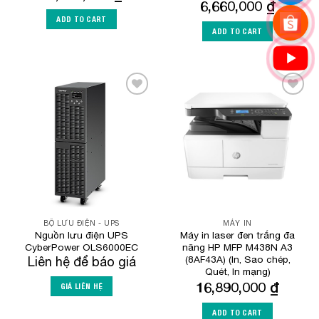
6,660,000
₫
ADD TO CART
ADD TO CART
Add to
Add to
Wishlist
Wishlist
BỘ LƯU ĐIỆN - UPS
MÁY IN
Nguồn lưu điện UPS
Máy in laser đen trắng đa
CyberPower OLS6000EC
năng HP MFP M438N A3
(8AF43A) (In, Sao chép,
Liên hệ để báo giá
Quét, In mạng)
16,890,000
₫
GIÁ LIÊN HỆ
ADD TO CART