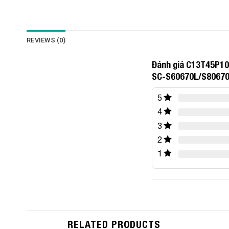
REVIEWS (0)
Đánh giá C13T45P10
SC-S60670L/S8067
5
4
3
2
1
RELATED PRODUCTS