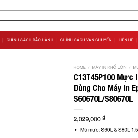
CHÍNH SÁCH BẢO HÀNH
CHÍNH SÁCH VẬN CHUYỂN
LIÊN HỆ
HOME
/
MÁY IN KHỔ LỚN
/
MỰ
C13T45P100 Mực In
Add to
Dùng Cho Máy In E
Wishlist
S60670L/S80670L
₫
2,029,000
Mã mực: S60L & S80L 1.