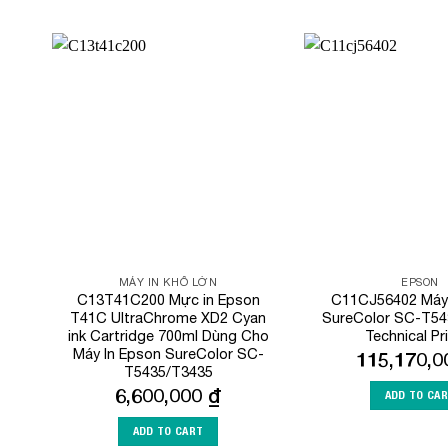
Add to
Wishlist
MÁY IN KHỔ LỚN
EPSON
C13T41C200 Mực in Epson
C11CJ56402 Máy 
T41C UltraChrome XD2 Cyan
SureColor SC-T543
ink Cartridge 700ml Dùng Cho
Technical Pr
Máy In Epson SureColor SC-
115,170,
T5435/T3435
6,600,000
₫
ADD TO CA
ADD TO CART