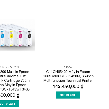
Add to
Add to
Wishlist
Wishlist
 IN KHỔ LỚN
EPSON
300 Mực in Epson
C11CH65402 Máy in Epson
ltraChrome XD2
SureColor SC-T5430M, 36-inch
nk Cartridge 700ml
Multifunction Technical Printer
ho Máy In Epson
142,450,000
₫
r SC-T5435/T3435
600,000
₫
ADD TO CART
DD TO CART