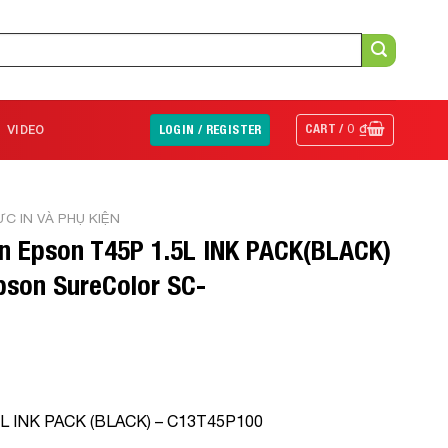
CART /
0
₫
VIDEO
LOGIN / REGISTER
C IN VÀ PHỤ KIỆN
 Epson T45P 1.5L INK PACK(BLACK)
pson SureColor SC-
5L INK PACK (BLACK) – C13T45P100