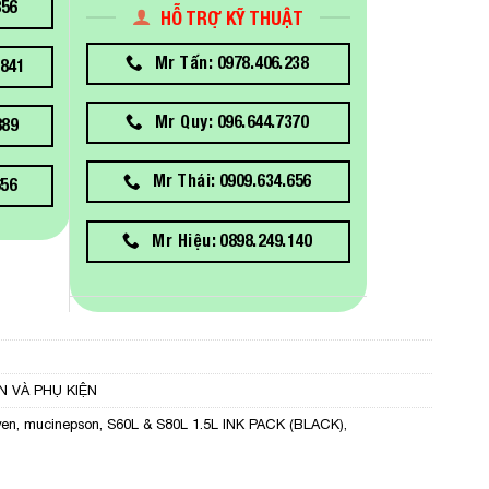
856
HỖ TRỢ KỸ THUẬT
Mr Tấn: 0978.406.238
841
Mr Quy: 096.644.7370
889
Mr Thái: 0909.634.656
656
Mr Hiệu: 0898.249.140
N VÀ PHỤ KIỆN
yen
,
mucinepson
,
S60L & S80L 1.5L INK PACK (BLACK)
,