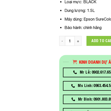
Loại mực: BLACK
Dung lượng: 1.5L
Máy dùng: Epson SureCo
Bảo hành: chính hãng
C13T45P100 Mực In Epson T4
ADD TO CA
KINH DOANH DỰ 
Mr Lễ: 0902.617.65
Ms Linh: 0963.454.5
Mr Bình: 0901.803.8