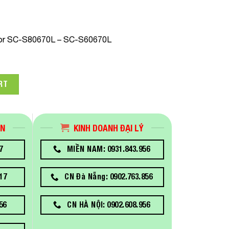
lor SC-S80670L – SC-S60670L
5P 1.5L INK PACK(BLACK) Dùng Cho Máy In Epson SureColor S
RT
ÁN
KINH DOANH ĐẠI LÝ
7
MIỀN NAM: 0931.843.956
17
CN Đà Nẵng: 0902.763.856
56
CN HÀ NỘI: 0902.608.956