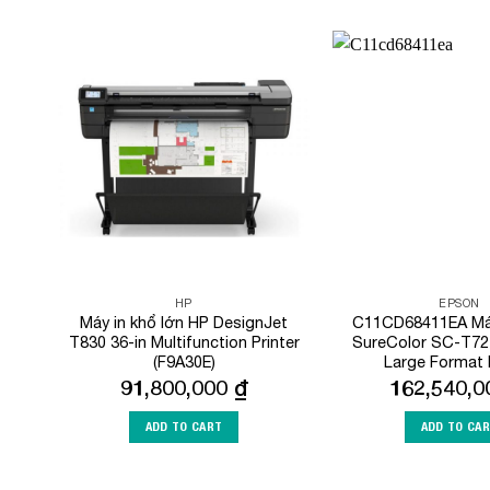
Add to
Wishlist
HP
EPSON
Máy in khổ lớn HP DesignJet
C11CD68411EA Máy
T830 36-in Multifunction Printer
SureColor SC-T727
(F9A30E)
Large Format P
91,800,000
₫
162,540,
ADD TO CART
ADD TO CA