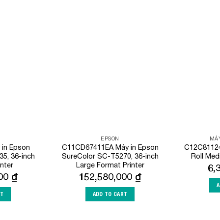
Add to
Add to
Wishlist
Wishlist
EPSON
MÁY
in Epson
C11CD67411EA Máy in Epson
C12C81124
5, 36-inch
SureColor SC-T5270, 36-inch
Roll Med
inter
Large Format Printer
6,
000
₫
152,580,000
₫
A
RT
ADD TO CART