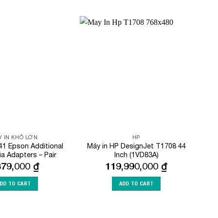
Add to
Add to
Wishlist
Wishlist
 IN KHỔ LỚN
HP
1 Epson Additional
Máy in HP DesignJet T1708 44
ia Adapters – Pair
Inch (1VD83A)
379,000
₫
119,990,000
₫
DD TO CART
ADD TO CART