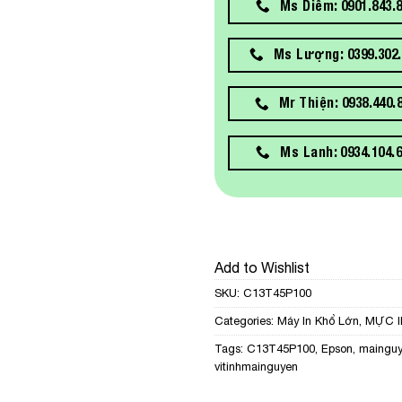
Ms Diễm: 0901.843.
Ms Lượng: 0399.302.
Mr Thiện: 0938.440.
Ms Lanh: 0934.104.
Add to Wishlist
SKU:
C13T45P100
Categories:
Máy In Khổ Lớn
,
MỰC I
Tags:
C13T45P100
,
Epson
,
maingu
vitinhmainguyen