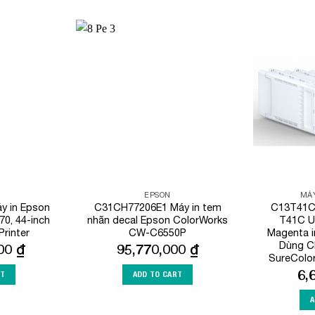
Add to
Add to
Wishlist
Wishlist
EPSON
MÁY
 in Epson
C31CH77206E1 Máy in tem
C13T41C
0, 44-inch
nhãn decal Epson ColorWorks
T41C U
rinter
CW-C6550P
Magenta i
Dùng C
000
₫
95,770,000
₫
SureColo
6,
RT
ADD TO CART
A