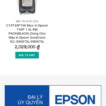
MÁY IN KHỔ LỚN
C13T45P100 Mực In Epson
T45P 1.5L INK
PACK(BLACK) Dùng Cho
Máy In Epson SureColor
SC-S60670L/S80670L
2,029,000
₫
ADD TO CART