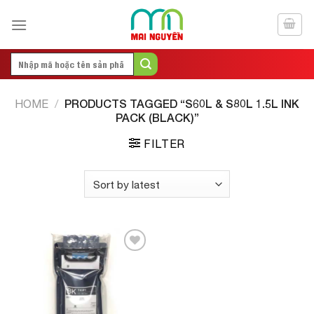
Skip
to
content
Search
for:
PRODUCTS TAGGED “S60L & S80L 1.5L INK
HOME
/
PACK (BLACK)”
FILTER
Add to
Wishlist