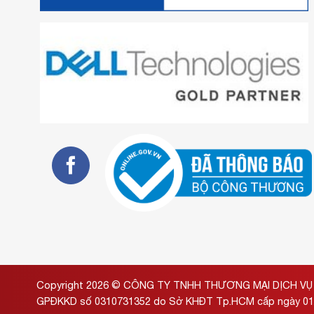
Copyright 2026 ©
CÔNG TY TNHH THƯƠNG MẠI DỊCH VỤ 
GPĐKKD số 0310731352 do Sở KHĐT Tp.HCM cấp ngày 01