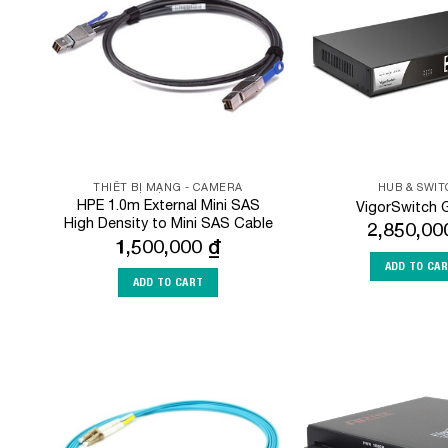
Wishlist
THIẾT BỊ MẠNG - CAMERA
HUB & SWI
HPE 1.0m External Mini SAS
VigorSwitch 
High Density to Mini SAS Cable
2,850,0
1,500,000
₫
ADD TO CA
ADD TO CART
Add to
Wishlist