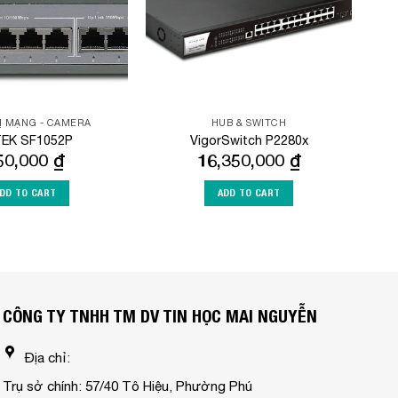
BỊ MẠNG - CAMERA
HUB & SWITCH
EK SF1052P
VigorSwitch P2280x
50,000
₫
16,350,000
₫
DD TO CART
ADD TO CART
CÔNG TY TNHH TM DV TIN HỌC MAI NGUYỄN
Địa chỉ:
Trụ sở chính: 57/40 Tô Hiệu, Phường Phú