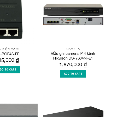
Wishlist
Wishlist
Ụ KIỆN MẠNG
CAMERA
Đầu ghi camera IP 4 kênh
-POE48-FE
Hikvison DS-7604NI-E1
15,000
₫
1,870,000
₫
DD TO CART
ADD TO CART
Add to
Add to
Wishlist
Wishlist