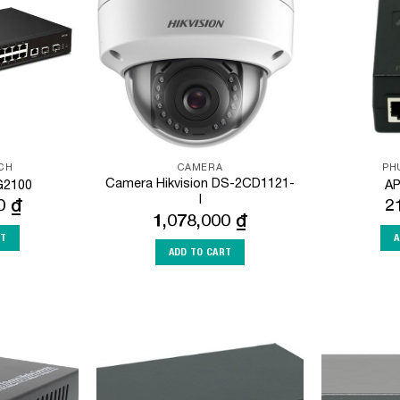
Wishlist
Wishlist
TCH
CAMERA
PH
Camera Hikvision DS-2CD1121-
G2100
AP
I
00
₫
2
1,078,000
₫
RT
A
ADD TO CART
Add to
Add to
Wishlist
Wishlist