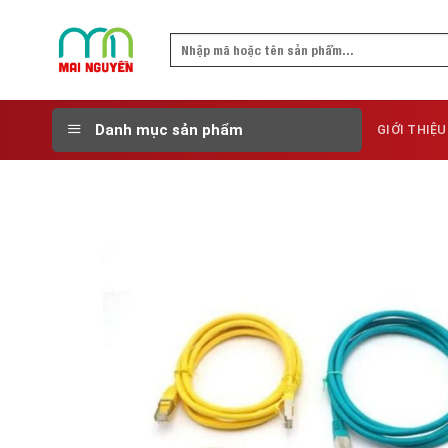
Skip
to
Search
content
for:
Danh mục sản phẩm
GIỚI THIỆU