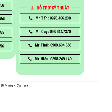
856
HỖ TRỢ KỸ THUẬT
Mr Tấn: 0978.406.238
841
Mr Quy: 096.644.7370
889
Mr Thái: 0909.634.656
656
Mr Hiệu: 0898.249.140
t Bị Mạng - Camera