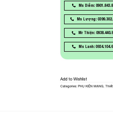
Ms Diễm: 0901.843.
Ms Lượng: 0399.302.
Mr Thiện: 0938.440.
Ms Lanh: 0934.104.
Add to Wishlist
Categories:
PHỤ KIỆN MẠNG
,
Thiế