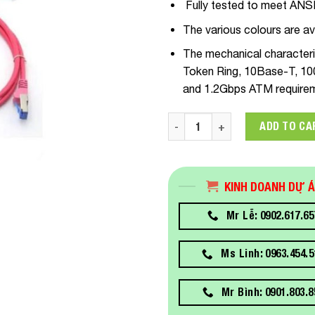
Fully tested to meet ANS
The various colours are a
The mechanical character
Token Ring, 10Base-T, 1
and 1.2Gbps ATM require
Patch Cord UTP Cat.5e 2.0m, 
ADD TO CA
KINH DOANH DỰ 
Mr Lễ: 0902.617.65
Ms Linh: 0963.454.5
Mr Bình: 0901.803.8