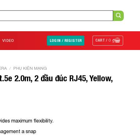
CART /
0
₫
VIDEO
LOGIN / REGISTER
ERA
/
PHỤ KIỆN MẠNG
.5e 2.0m, 2 đầu đúc RJ45, Yellow,
des maximum flexibility.
anagement a snap