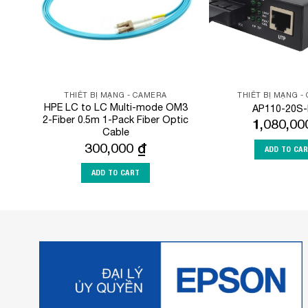
THIẾT BỊ MẠNG - CAMERA
THIẾT BỊ MẠNG -
HPE LC to LC Multi-mode OM3
AP110-20S
2-Fiber 0.5m 1-Pack Fiber Optic
1,080,0
Cable
300,000
₫
ADD TO CA
ADD TO CART