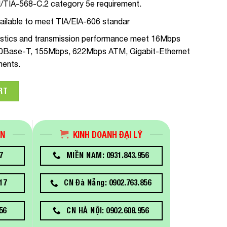
I/TIA-568-C.2 category 5e requirement.
vailable to meet TIA/EIA-606 standar
istics and transmission performance meet 16Mbps
00Base-T, 155Mbps, 622Mbps ATM, Gigabit-Ethernet
ments.
2 đầu đúc RJ45, Yellow, Blue, Gray DINTEK quantity
RT
ÁN
KINH DOANH ĐẠI LÝ
7
MIỀN NAM: 0931.843.956
17
CN Đà Nẵng: 0902.763.856
56
CN HÀ NỘI: 0902.608.956