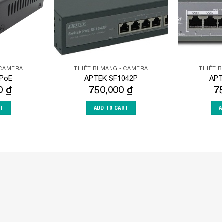
 CAMERA
THIẾT BỊ MẠNG - CAMERA
THIẾT 
-PoE
APTEK SF1042P
APT
00
₫
750,000
₫
7
RT
ADD TO CART
A