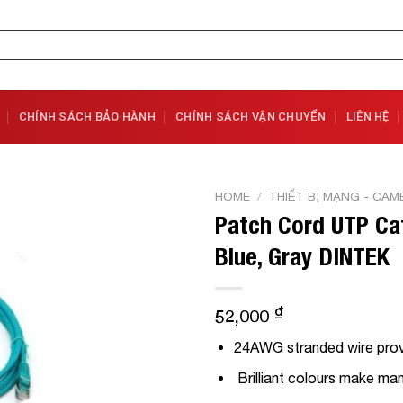
CHÍNH SÁCH BẢO HÀNH
CHÍNH SÁCH VẬN CHUYỂN
LIÊN HỆ
HOME
/
THIẾT BỊ MẠNG - CAM
Patch Cord UTP Cat
Add to
Blue, Gray DINTEK
Wishlist
₫
52,000
24AWG stranded wire provi
Brilliant colours make m