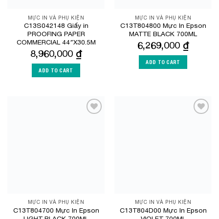
MỰC IN VÀ PHỤ KIỆN
MỰC IN VÀ PHỤ KIỆN
C13S042148 Giấy in
C13T804800 Mực In Epson
PROOFING PAPER
MATTE BLACK 700ML
COMMERCIAL 44″X30.5M
6,269,000
₫
8,960,000
₫
ADD TO CART
ADD TO CART
Add to
Add to
Wishlist
Wishlist
MỰC IN VÀ PHỤ KIỆN
MỰC IN VÀ PHỤ KIỆN
C13T804700 Mực In Epson
C13T804D00 Mực In Epson
LIGHT BLACK 700ML
VIOLET 700ML