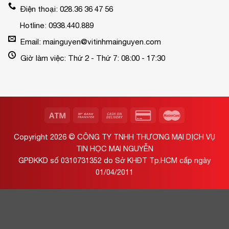
Điện thoại: 028.36 36 47 56
Hotline: 0938.440.889
Email: mainguyen@vitinhmainguyen.com
Giờ làm việc: Thứ 2 - Thứ 7: 08:00 - 17:30
Copyright 2026 ©
CÔNG TY TNHH THƯƠNG MẠI DỊCH VỤ
TIN HỌC MAI NGUYỄN
GPĐKKD số 0310731352 do Sở KHĐT Tp.HCM cấp ngày
01/04/2011