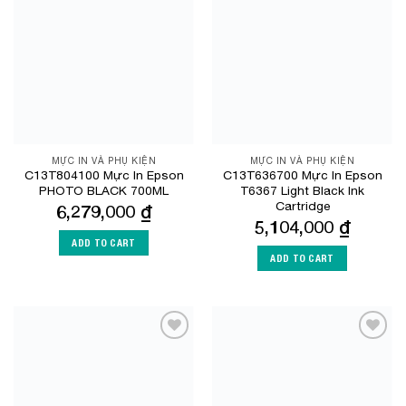
Add to
Add to
Wishlist
Wishlist
MỰC IN VÀ PHỤ KIỆN
MỰC IN VÀ PHỤ KIỆN
C13T804100 Mực In Epson
C13T636700 Mực In Epson
PHOTO BLACK 700ML
T6367 Light Black Ink
Cartridge
6,279,000
₫
5,104,000
₫
ADD TO CART
ADD TO CART
Add to
Add to
Wishlist
Wishlist