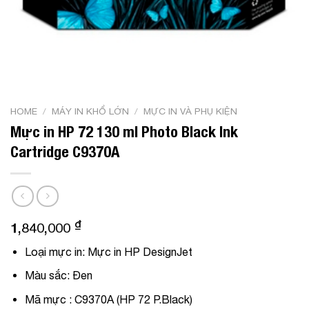
HOME
/
MÁY IN KHỔ LỚN
/
MỰC IN VÀ PHỤ KIỆN
Mực in HP 72 130 ml Photo Black Ink
Cartridge C9370A
₫
1,840,000
Loại mực in:
Mực in HP DesignJet
Màu sắc:
Đen
Mã mực :
C9370A (HP 72 P.Black)