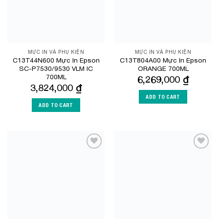
MỰC IN VÀ PHỤ KIỆN
MỰC IN VÀ PHỤ KIỆN
C13T44N600 Mực In Epson
C13T804A00 Mực In Epson
SC-P7530/9530 VLM IC
ORANGE 700ML
700ML
6,269,000
₫
3,824,000
₫
ADD TO CART
ADD TO CART
Add to
Add to
Wishlist
Wishlist