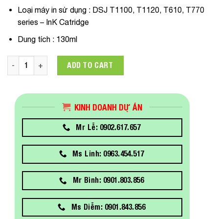
Loại máy in sử dụng :
DSJ T1100, T1120, T610, T770
series – InK Catridge
Dung tích :
130ml
Mực in HP 72 130 ml Photo Black Ink Cartridge C9370A quant
ADD TO CART
KINH DOANH DỰ ÁN
Mr Lễ: 0902.617.657
Ms Linh: 0963.454.517
Mr Bình: 0901.803.856
Ms Diễm: 0901.843.856