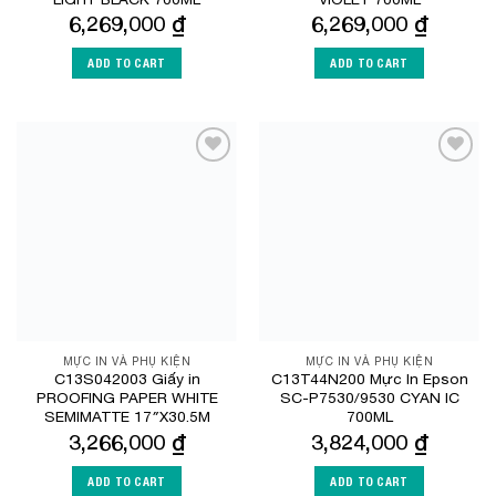
6,269,000
₫
6,269,000
₫
ADD TO CART
ADD TO CART
Add to
Add to
Wishlist
Wishlist
MỰC IN VÀ PHỤ KIỆN
MỰC IN VÀ PHỤ KIỆN
C13S042003 Giấy in
C13T44N200 Mực In Epson
PROOFING PAPER WHITE
SC-P7530/9530 CYAN IC
SEMIMATTE 17″X30.5M
700ML
3,266,000
₫
3,824,000
₫
ADD TO CART
ADD TO CART