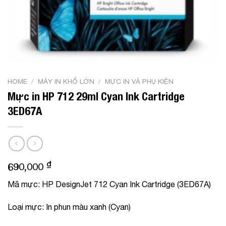
HOME
/
MÁY IN KHỔ LỚN
/
MỰC IN VÀ PHỤ KIỆN
Mực in HP 712 29ml Cyan Ink Cartridge
3ED67A
₫
690,000
Mã mực: HP DesignJet 712 Cyan Ink Cartridge (3ED67A)
Loại mực: In phun màu xanh (Cyan)