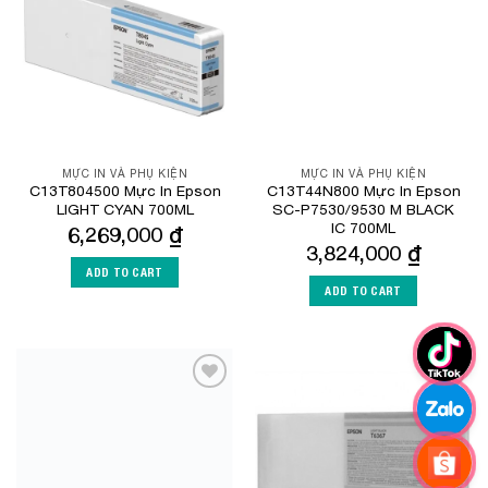
Wishlist
Wishlist
MỰC IN VÀ PHỤ KIỆN
MỰC IN VÀ PHỤ KIỆN
C13T804500 Mực In Epson
C13T44N800 Mực In Epson
LIGHT CYAN 700ML
SC-P7530/9530 M BLACK
IC 700ML
6,269,000
₫
3,824,000
₫
ADD TO CART
ADD TO CART
Add to
Add to
Wishlist
Wishlist