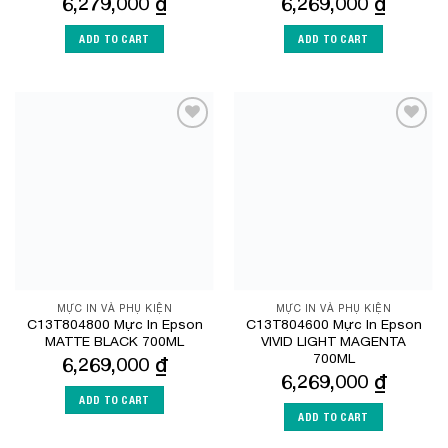
6,279,000
₫
6,269,000
₫
ADD TO CART
ADD TO CART
Add to
Add to
Wishlist
Wishlist
MỰC IN VÀ PHỤ KIỆN
MỰC IN VÀ PHỤ KIỆN
C13T804800 Mực In Epson
C13T804600 Mực In Epson
MATTE BLACK 700ML
VIVID LIGHT MAGENTA
700ML
6,269,000
₫
6,269,000
₫
ADD TO CART
ADD TO CART