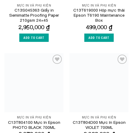
MỰC IN VÀ PHỤ KIỆN
MỰC IN VÀ PHỤ KIỆN
C13S045363 Giấy in
C13T619000 Hộp mực thải
Semimatte Proofing Paper
Epson T6190 Maintenance
210gsm 24×45
Box
2,950,000
₫
499,000
₫
ADD TO CART
ADD TO CART
Add to
Add to
Wishlist
Wishlist
MỰC IN VÀ PHỤ KIỆN
MỰC IN VÀ PHỤ KIỆN
C13T804100 Mực In Epson
C13T804D00 Mực In Epson
PHOTO BLACK 700ML
VIOLET 700ML