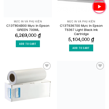
MỰC IN VÀ PHỤ KIỆN
MỰC IN VÀ PHỤ KIỆN
C13T804B00 Mực In Epson
C13T636700 Mực In Epson
GREEN 700ML
T6367 Light Black Ink
Cartridge
6,269,000
₫
5,104,000
₫
ADD TO CART
ADD TO CART
Add to
Add to
Wishlist
Wishlist