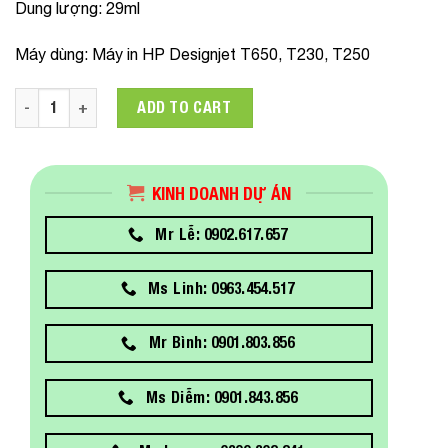
Dung lượng: 29ml
Máy dùng: Máy in HP Designjet T650, T230, T250
Mực in HP 712 29ml Cyan Ink Cartridge 3ED67A quantity
ADD TO CART
KINH DOANH DỰ ÁN
Mr Lễ: 0902.617.657
Ms Linh: 0963.454.517
Mr Bình: 0901.803.856
Ms Diễm: 0901.843.856