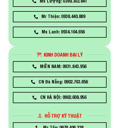
Ms Lượng: 0399.302.841
Mr Thiện: 0938.440.889
Ms Lanh: 0934.104.656
KINH DOANH ĐẠI LÝ
MIỀN NAM: 0931.843.956
CN Đà Nẵng: 0902.763.856
CN HÀ NỘI: 0902.608.956
HỖ TRỢ KỸ THUẬT
Mr Tấn: 0978.406.238