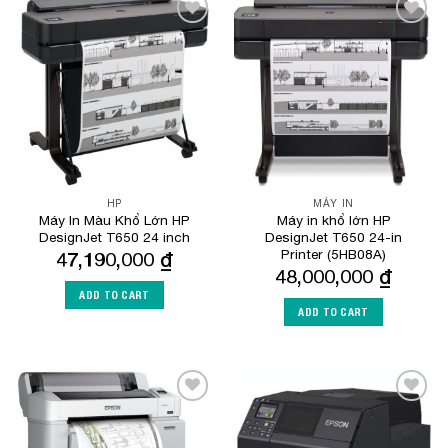
Add to
Add to
Wishlist
Wishlist
HP
MÁY IN
Máy In Màu Khổ Lớn HP
Máy in khổ lớn HP
DesignJet T650 24 inch
DesignJet T650 24-in
Printer (5HB08A)
47,190,000
₫
48,000,000
₫
ADD TO CART
ADD TO CART
Add to
Add to
Wishlist
Wishlist