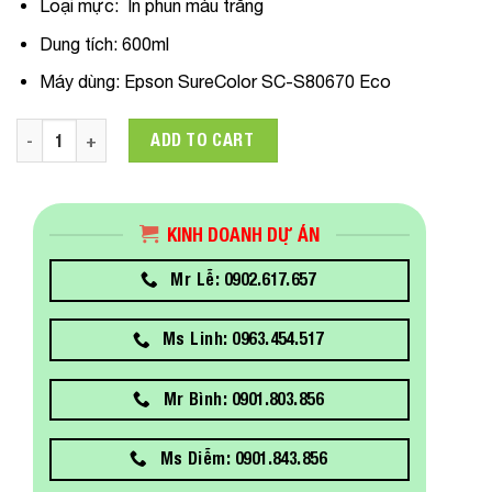
Loại mực: In phun màu trắng
Dung tích: 600ml
Máy dùng: Epson SureColor SC-S80670 Eco
C13T892A00 Mực in Epson T892 White Cartridge 600ml Dùng 
ADD TO CART
KINH DOANH DỰ ÁN
Mr Lễ: 0902.617.657
Ms Linh: 0963.454.517
Mr Bình: 0901.803.856
Ms Diễm: 0901.843.856