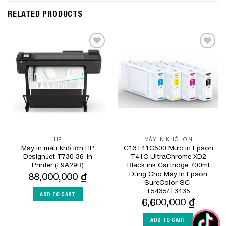
RELATED PRODUCTS
Add to
Add to
Wishlist
Wishlist
HP
MÁY IN KHỔ LỚN
Máy in màu khổ lớn HP
C13T41C500 Mực in Epson
DesignJet T730 36-in
T41C UltraChrome XD2
Printer (F9A29B)
Black ink Cartridge 700ml
Dùng Cho Máy In Epson
88,000,000
₫
SureColor SC-
T5435/T3435
ADD TO CART
6,600,000
₫
ADD TO CART