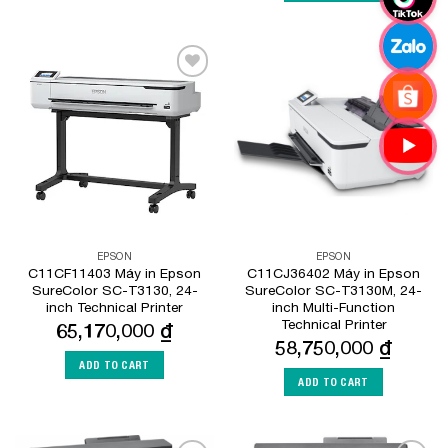
Add to
Add to
Wishlist
Wishlist
EPSON
EPSON
C11CF11403 Máy in Epson
C11CJ36402 Máy in Epson
SureColor SC-T3130, 24-
SureColor SC-T3130M, 24-
inch Technical Printer
inch Multi-Function
Technical Printer
65,170,000
₫
58,750,000
₫
ADD TO CART
ADD TO CART