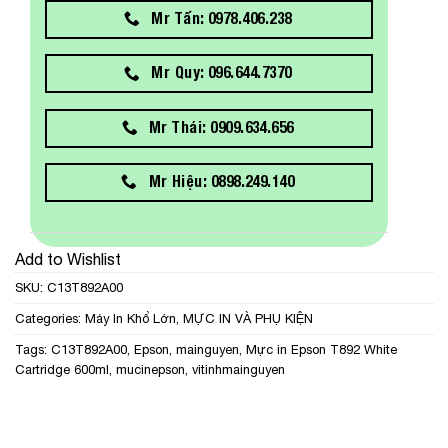
Mr Tấn: 0978.406.238
Mr Quy: 096.644.7370
Mr Thái: 0909.634.656
Mr Hiệu: 0898.249.140
Add to Wishlist
SKU:
C13T892A00
Categories:
Máy In Khổ Lớn
,
MỰC IN VÀ PHỤ KIỆN
Tags:
C13T892A00
,
Epson
,
mainguyen
,
Mực in Epson T892 White
Cartridge 600ml
,
mucinepson
,
vitinhmainguyen