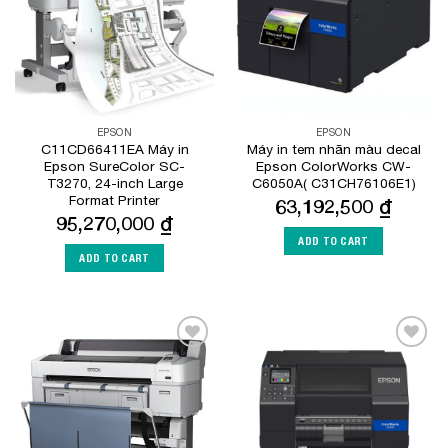
EPSON
EPSON
C11CD66411EA Máy in
Máy in tem nhãn màu decal
Epson SureColor SC-
Epson ColorWorks CW-
T3270, 24-inch Large
C6050A( C31CH76106E1)
Format Printer
63,192,500
₫
95,270,000
₫
ADD TO CART
ADD TO CART
Add to
Add to
Wishlist
Wishlist