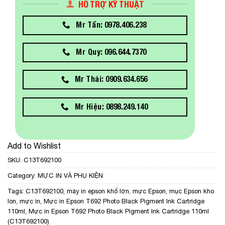
HỖ TRỢ KỸ THUẬT
Mr Tấn: 0978.406.238
Mr Quy: 096.644.7370
Mr Thái: 0909.634.656
Mr Hiệu: 0898.249.140
Add to Wishlist
SKU:
C13T692100
Category:
MỰC IN VÀ PHỤ KIỆN
Tags:
C13T692100
,
máy in epson khổ lớn
,
mực Epson
,
mục Epson kho
lon
,
mực in
,
Mực in Epson T692 Photo Black Pigment Ink Cartridge
110ml
,
Mực in Epson T692 Photo Black Pigment Ink Cartridge 110ml
(C13T692100)