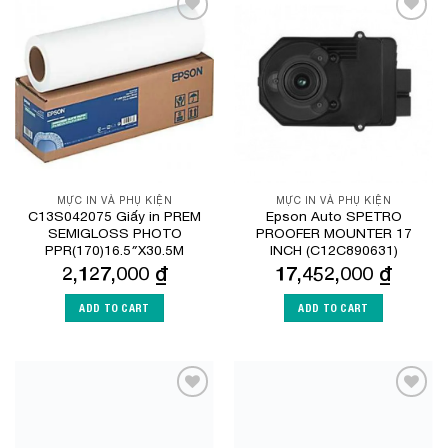
Add to
Add to
Wishlist
Wishlist
MỰC IN VÀ PHỤ KIỆN
MỰC IN VÀ PHỤ KIỆN
C13S042075 Giấy in PREM
Epson Auto SPETRO
SEMIGLOSS PHOTO
PROOFER MOUNTER 17
PPR(170)16.5″X30.5M
INCH (C12C890631)
2,127,000
₫
17,452,000
₫
ADD TO CART
ADD TO CART
Add to
Add to
Wishlist
Wishlist