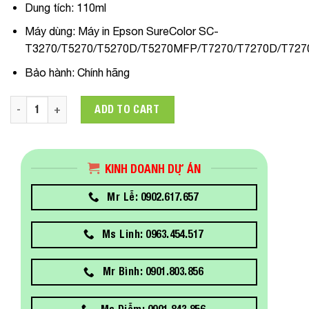
Dung tích:
110ml
Máy dùng
: Máy in Epson SureColor
SC-
T3270/T5270/T5270D/T5270MFP/T7270/T7270D/T72
Bảo hành:
Chính hãng
C13T692100 Mực in Epson T692 Photo Black Pigment Ink Cart
ADD TO CART
KINH DOANH DỰ ÁN
Mr Lễ: 0902.617.657
Ms Linh: 0963.454.517
Mr Bình: 0901.803.856
Ms Diễm: 0901.843.856