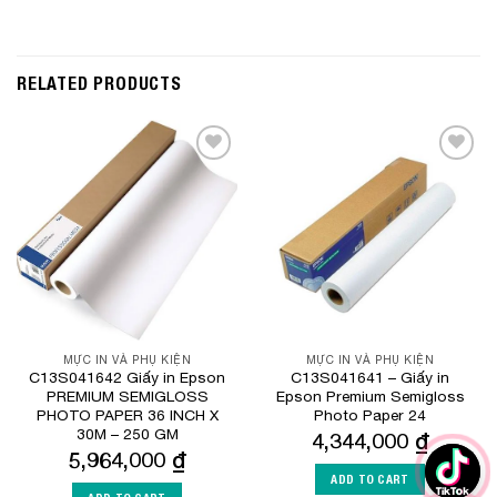
RELATED PRODUCTS
Add to
Add to
Wishlist
Wishlist
MỰC IN VÀ PHỤ KIỆN
MỰC IN VÀ PHỤ KIỆN
C13S041642 Giấy in Epson
C13S041641 – Giấy in
PREMIUM SEMIGLOSS
Epson Premium Semigloss
PHOTO PAPER 36 INCH X
Photo Paper 24
30M – 250 GM
4,344,000
₫
5,964,000
₫
ADD TO CART