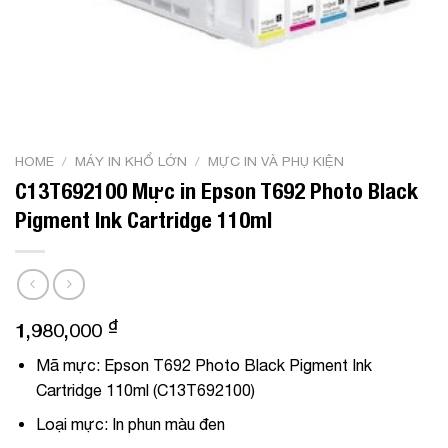
HOME
/
MÁY IN KHỔ LỚN
/
MỰC IN VÀ PHỤ KIỆN
C13T692100 Mực in Epson T692 Photo Black
Pigment Ink Cartridge 110ml
₫
1,980,000
Mã mực:
Epson T692 Photo Black Pigment Ink
Cartridge 110ml (C13T692100)
Loại mực:
In phun màu đen