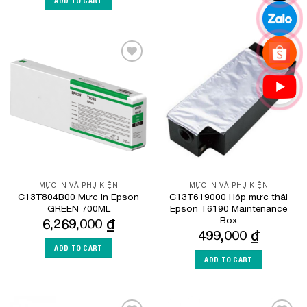
ADD TO CART
Add to
Add to
Wishlist
Wishlist
MỰC IN VÀ PHỤ KIỆN
MỰC IN VÀ PHỤ KIỆN
C13T804B00 Mực In Epson
C13T619000 Hộp mực thải
GREEN 700ML
Epson T6190 Maintenance
Box
6,269,000
₫
499,000
₫
ADD TO CART
ADD TO CART