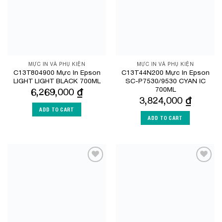
MỰC IN VÀ PHỤ KIỆN
MỰC IN VÀ PHỤ KIỆN
C13T804900 Mực In Epson
C13T44N200 Mực In Epson
LIGHT LIGHT BLACK 700ML
SC-P7530/9530 CYAN IC
700ML
6,269,000
₫
3,824,000
₫
ADD TO CART
ADD TO CART
Add to
Add to
Wishlist
Wishlist