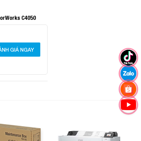
olorWorks C4050
ÁNH GIÁ NGAY
Add to
Add to