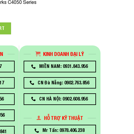
rks C4050 Series
IC46P Cyan Ink Dùng Cho Máy In Epson ColorWorks C4050 quan
RT
ÁN
KINH DOANH ĐẠI LÝ
7
MIỀN NAM: 0931.843.956
17
CN Đà Nẵng: 0902.763.856
56
CN HÀ NỘI: 0902.608.956
856
HỖ TRỢ KỸ THUẬT
Mr Tấn: 0978.406.238
841