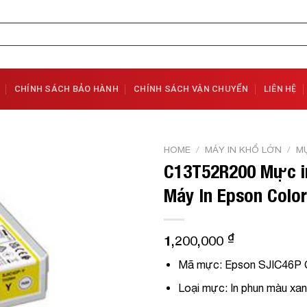
CHÍNH SÁCH BẢO HÀNH
CHÍNH SÁCH VẬN CHUYỂN
LIÊN HỆ
HOME
/
MÁY IN KHỔ LỚN
/
MỰ
C13T52R200 Mực in
Add to
Máy In Epson Colo
Wishlist
₫
1,200,000
Mã mực:
Epson SJIC46P C
Loại mực:
In phun màu xa