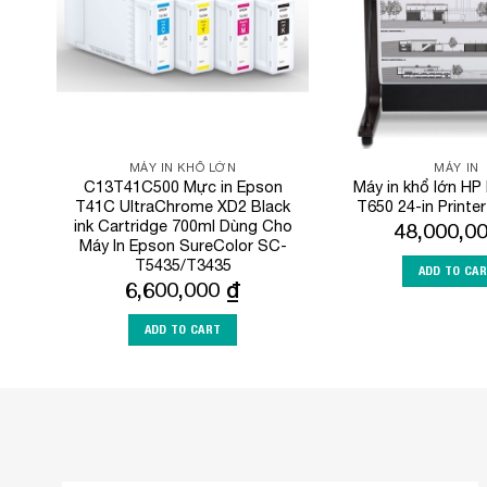
MÁY IN KHỔ LỚN
MÁY IN
C13T41C500 Mực in Epson
Máy in khổ lớn HP
T41C UltraChrome XD2 Black
T650 24-in Printe
ink Cartridge 700ml Dùng Cho
48,000,0
Máy In Epson SureColor SC-
T5435/T3435
ADD TO CA
6,600,000
₫
ADD TO CART