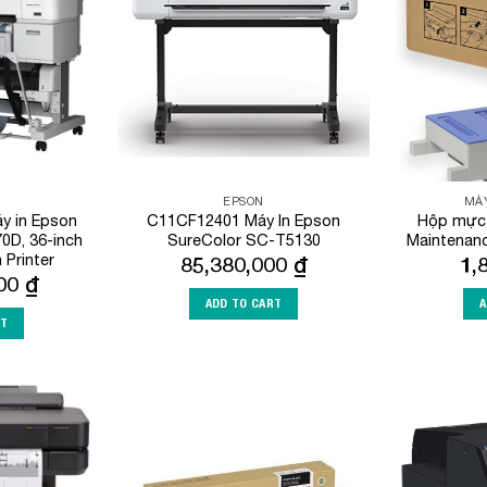
Wishlist
Wishlist
EPSON
MÁY
 in Epson
C11CF12401 Máy In Epson
Hộp mực 
0D, 36-inch
SureColor SC-T5130
Maintenan
n Printer
85,380,000
₫
1,
000
₫
ADD TO CART
A
RT
Add to
Add to
Wishlist
Wishlist