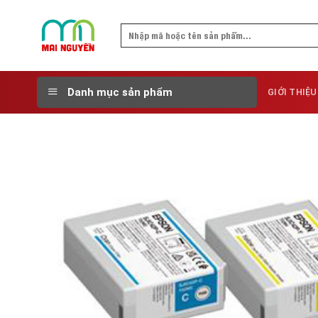
Skip
to
Search
content
for:
Danh mục sản phẩm
GIỚI THIỆU