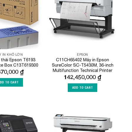
Wishlist
Wishlist
 IN KHỔ LỚN
EPSON
thải Epson T6193
C11CH65402 Máy in Epson
ce Box C13T619300
SureColor SC-T5430M, 36-inch
Multifunction Technical Printer
870,000
₫
142,450,000
₫
DD TO CART
ADD TO CART
Add to
Add to
Wishlist
Wishlist