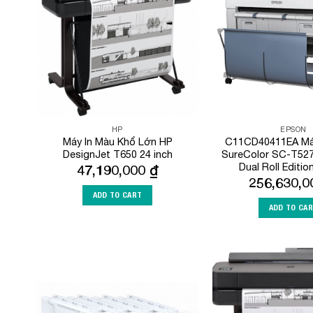
Wishlist
HP
EPSON
Máy In Màu Khổ Lớn HP
C11CD40411EA Máy
DesignJet T650 24 inch
SureColor SC-T527
Dual Roll Editio
47,190,000
₫
256,630,
ADD TO CART
ADD TO CA
Add to
Wishlist