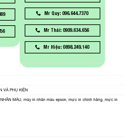
Mr Quy: 096.644.7370
889
Mr Thái: 0909.634.656
656
Mr Hiệu: 0898.249.140
N VÀ PHỤ KIỆN
 NHÃN MÀU
,
máy in nhãn màu epson
,
mực in chính hãng
,
mực in