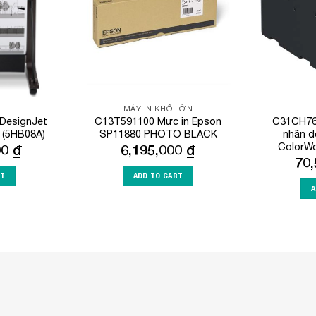
MÁY IN KHỔ LỚN
 DesignJet
C13T591100 Mực in Epson
C31CH76
r (5HB08A)
SP11880 PHOTO BLACK
nhãn d
ColorW
00
₫
6,195,000
₫
70
RT
ADD TO CART
A