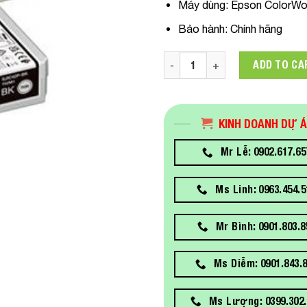
Máy dùng
:
Epson ColorWo
Bảo hành:
Chính hãng
C13T52R200 Mực in Epson SJ
ADD TO CA
KINH DOANH DỰ 
Mr Lễ: 0902.617.65
Ms Linh: 0963.454.5
Mr Bình: 0901.803.8
Ms Diễm: 0901.843.
Ms Lượng: 0399.302.