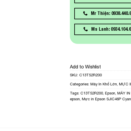
Mr Thiện: 0938.440.
Ms Lanh: 0934.104.
Add to Wishlist
SKU:
C13T52R200
Categories:
Máy In Khổ Lớn
,
MỰC I
Tags:
C13T52R200
,
Epson
,
MÁY IN
epson
,
Mực in Epson SJIC46P Cyan