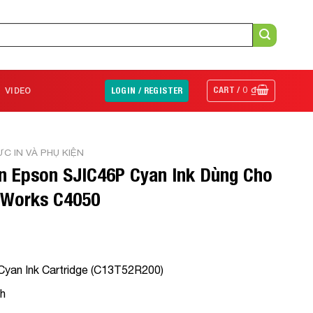
CART /
0
₫
VIDEO
LOGIN / REGISTER
C IN VÀ PHỤ KIỆN
 Epson SJIC46P Cyan Ink Dùng Cho
rWorks C4050
yan Ink Cartridge (C13T52R200)
nh