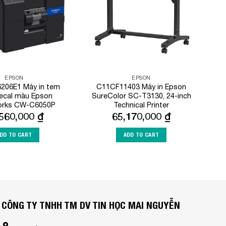
EPSON
EPSON
206E1 Máy in tem
C11CF11403 Máy in Epson
ecal màu Epson
SureColor SC-T3130, 24-inch
orks CW-C6050P
Technical Printer
,560,000
₫
65,170,000
₫
DD TO CART
ADD TO CART
CÔNG TY TNHH TM DV TIN HỌC MAI NGUYỄN