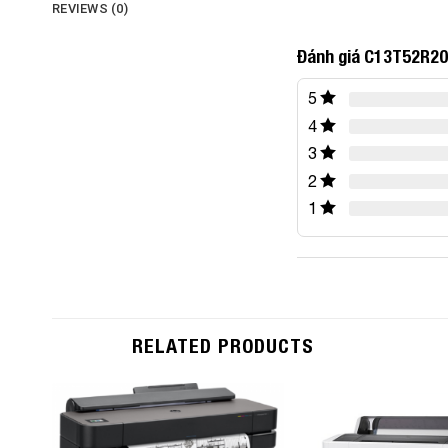
REVIEWS (0)
Đánh giá C13T52R20
5
4
3
2
1
RELATED PRODUCTS
Add to