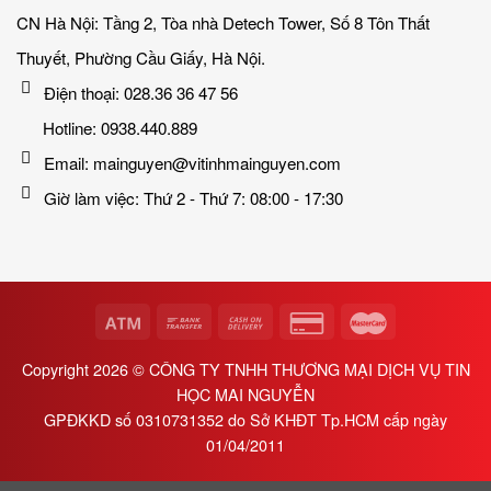
CN Hà Nội: Tầng 2, Tòa nhà Detech Tower, Số 8 Tôn Thất
Thuyết, Phường Cầu Giấy, Hà Nội.
Điện thoại: 028.36 36 47 56
Hotline: 0938.440.889
Email: mainguyen@vitinhmainguyen.com
Giờ làm việc: Thứ 2 - Thứ 7: 08:00 - 17:30
Copyright 2026 ©
CÔNG TY TNHH THƯƠNG MẠI DỊCH VỤ TIN
HỌC MAI NGUYỄN
GPĐKKD số 0310731352 do Sở KHĐT Tp.HCM cấp ngày
01/04/2011