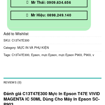
Mr Thái: 0909.634.656
Mr Hiệu: 0898.249.140
Add to Wishlist
SKU:
C13T47E300
Category:
MỰC IN VÀ PHỤ KIỆN
Tags:
C13T47E300
,
Epson
,
mực Epson
,
mực Epson P903
,
P903
,
v
REVIEWS (0)
Đánh giá C13T47E300 Mực In Epson T47E VIVID
MAGENTA IC 50ML Dùng Cho Máy In Epson SC-
P903