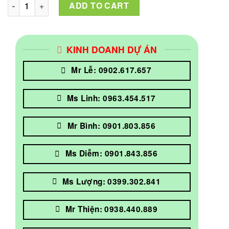
C13T47E300 Mực In Epson T47E VIVID MAGENTA IC 50ML Dùng
ADD TO CART
KINH DOANH DỰ ÁN
Mr Lễ: 0902.617.657
Ms Linh: 0963.454.517
Mr Bình: 0901.803.856
Ms Diễm: 0901.843.856
Ms Lượng: 0399.302.841
Mr Thiện: 0938.440.889