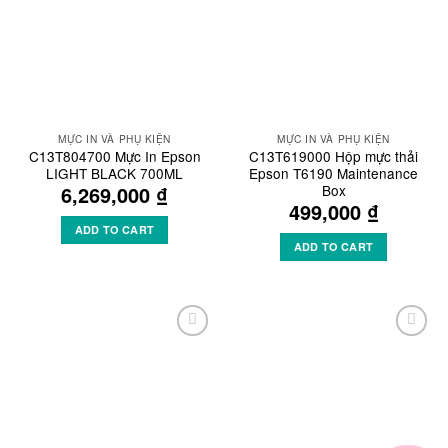
MỰC IN VÀ PHỤ KIỆN
MỰC IN VÀ PHỤ KIỆN
C13T804700 Mực In Epson
C13T619000 Hộp mực thải
LIGHT BLACK 700ML
Epson T6190 Maintenance
Box
6,269,000
₫
499,000
₫
ADD TO CART
ADD TO CART
Add to
Add to
Wishlist
Wishlist