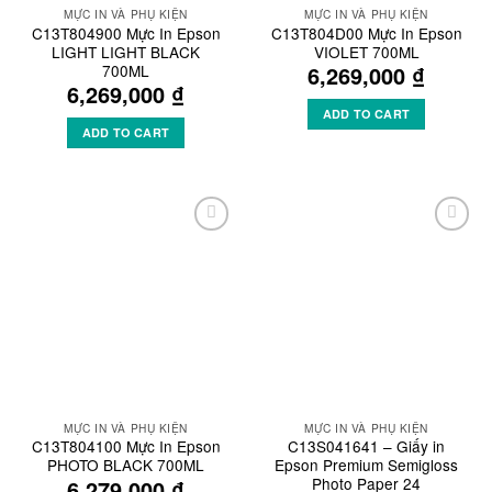
MỰC IN VÀ PHỤ KIỆN
MỰC IN VÀ PHỤ KIỆN
C13T804900 Mực In Epson
C13T804D00 Mực In Epson
LIGHT LIGHT BLACK
VIOLET 700ML
700ML
6,269,000
₫
6,269,000
₫
ADD TO CART
ADD TO CART
Add to
Add to
Wishlist
Wishlist
MỰC IN VÀ PHỤ KIỆN
MỰC IN VÀ PHỤ KIỆN
C13T804100 Mực In Epson
C13S041641 – Giấy in
PHOTO BLACK 700ML
Epson Premium Semigloss
Photo Paper 24
6,279,000
₫