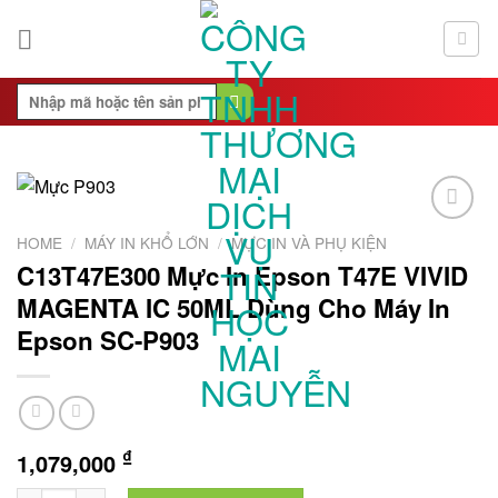
Skip
to
content
Search
for:
Add to
HOME
/
MÁY IN KHỔ LỚN
/
MỰC IN VÀ PHỤ KIỆN
Wishlist
C13T47E300 Mực In Epson T47E VIVID
MAGENTA IC 50ML Dùng Cho Máy In
Epson SC-P903
₫
1,079,000