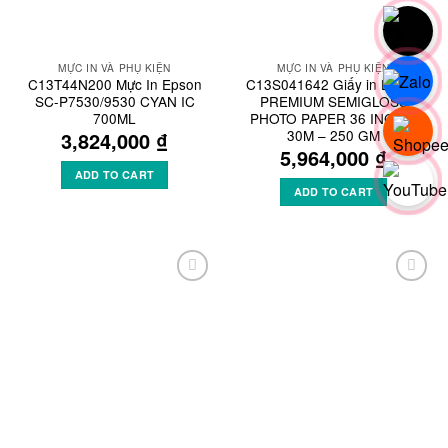
MỰC IN VÀ PHỤ KIỆN
MỰC IN VÀ PHỤ KIỆN
C13T44N200 Mực In Epson
C13S041642 Giấy in Epson
SC-P7530/9530 CYAN IC
PREMIUM SEMIGLOSS
700ML
PHOTO PAPER 36 INCH X
30M – 250 GM
3,824,000
₫
5,964,000
₫
ADD TO CART
ADD TO CART
Add to
Add to
Wishlist
Wishlist