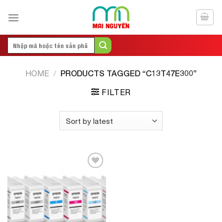
Skip
to
content
Search
for:
PRODUCTS TAGGED “C13T47E300”
HOME
/
FILTER
Add to
Wishlist