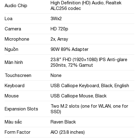
High Definition (HD) Audio, Realtek
Audio Chip
ALC256 codec
Loa
3Wx2
Camera
HD 720p
Microphone
2x, Array
Nguồn
90W 89% Adapter
23.8″ FHD (1920×1080) IPS Anti-glare
Màn hình
250nits, 72% Gamut
Touchscreen
None
Keyboard
USB Calliope Keyboard, Black, English
Mouse
USB Calliope Mouse, Black
Two M.2 slots (one for WLAN, one for
Expansion Slots
SSD)
Màu sắc
Raven Black
Form Factor
AIO (23.8 inches)