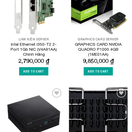
LINK KIỆN SERVER
GRAPHICS CARD SERVER
Intel Ethernet I350-T2 2-
GRAPHICS CARD NVIDIA
Port 1Gb NIC (V4A91AA)
QUADRO P1000 4GB
Chính Hãng
(1ME01AA)
2,790,000
₫
9,850,000
₫
ADD TO CART
ADD TO CART
Add to
Add to
Wishlist
Wishlist