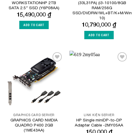
WORKSTATIONHP 2TB
(33L31PA) (i3-10100/8GB
SATA 2.5″ SSD (Y6P08AA)
RAM/256G
SSD/DVDRW/WL+BT/K+M/Win
15,490,000
₫
10)
10,790,000
₫
ADD TO CART
ADD TO CART
Add to
Add to
Wishlist
Wishlist
GRAPHICS CARD SERVER
LINK KIỆN SERVER
GRAPHICS CARD NVIDIA
HP Single miniDP-to-DP
QUADRO P400 2GB
Adapter Cable -2MY05AA
(1ME43AA)
150,000
₫