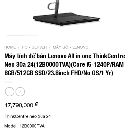
HOME
/
PC - SERVER
/
MÁY BỘ - LENOVO
Máy tính để bàn Lenovo All in one ThinkCentre
Neo 30a 24(12B0000TVA)(Core i5-1240P/RAM
8GB/512GB SSD/23.8inch FHD/No OS/1 Yr)
₫
17,790,000
ThinkCentre neo 30a 24
Model :
12B0000TVA