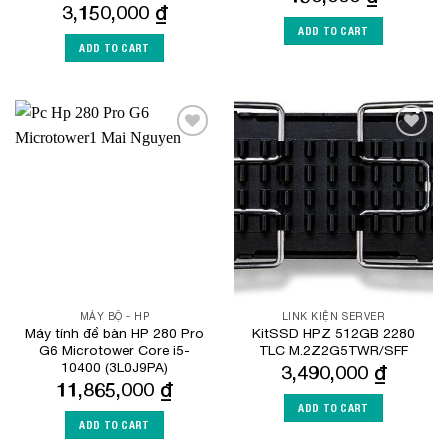
3,150,000
₫
ADD TO CART
ADD TO CART
Add to
Add to
Wishlist
Wishlist
MÁY BỘ - HP
LINK KIỆN SERVER
Máy tính để bàn HP 280 Pro
KitSSD HPZ 512GB 2280
G6 Microtower Core i5-
TLC M.2Z2G5TWR/SFF
10400 (3L0J9PA)
3,490,000
₫
11,865,000
₫
ADD TO CART
ADD TO CART