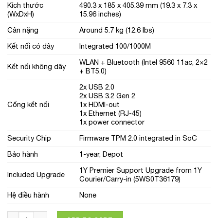
Kích thước
490.3 x 185 x 405.39 mm (19.3 x 7.3 x
(WxDxH)
15.96 inches)
Cân nặng
Around 5.7 kg (12.6 lbs)
Kết nối có dây
Integrated 100/1000M
WLAN + Bluetooth (Intel 9560 11ac, 2×2
Kết nối không dây
+ BT5.0)
2x USB 2.0
2x USB 3.2 Gen 2
Cổng kết nối
1x HDMI-out
1x Ethernet (RJ-45)
1x power connector
Security Chip
Firmware TPM 2.0 integrated in SoC
Bảo hành
1-year, Depot
1Y Premier Support Upgrade from 1Y
Included Upgrade
Courier/Carry-in (5WS0T36179)
Hệ điều hành
None
Máy tính để bàn Lenovo All in one ThinkCentre Neo 30a 24(