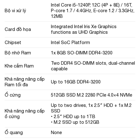
Intel Core i5-1240P, 12C (4P + 8E) / 16T,
Bộ vi xử lý
P-core 1.7 / 4.4GHz, E-core 1.2 / 3.3GHz,
12MB
Integrated Intel Iris Xe Graphics
Card đồ họa
functions as UHD Graphics
Chipset
Intel SoC Platform
Bộ nhớ Ram
1x 8GB SO-DIMM DDR4-3200
Two DDR4 SO-DIMM slots, dual-channel
Khe cắm Ram
capable
Khả năng nâng cấp
Up to 16GB DDR4-3200
Ram tối đa
Ổ cứng
512GB SSD M.2 2280 PCIe 4.0×4 NVMe
Up to two drives, 1x 2.5″ HDD + 1x M.2
Khả năng nâng cấp
SSD
ổ cứng
• 2.5″ HDD up to 1TB
• M.2 SSD up to 512GB
Ổ quang
None