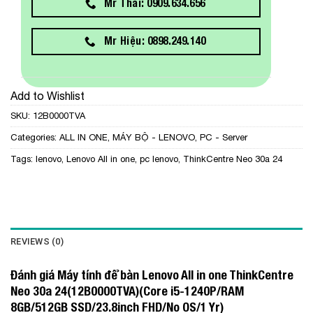
Mr Thái: 0909.634.656
Mr Hiệu: 0898.249.140
Add to Wishlist
SKU:
12B0000TVA
Categories:
ALL IN ONE
,
MÁY BỘ - LENOVO
,
PC - Server
Tags:
lenovo
,
Lenovo All in one
,
pc lenovo
,
ThinkCentre Neo 30a 24
REVIEWS (0)
Đánh giá Máy tính để bàn Lenovo All in one ThinkCentre
Neo 30a 24(12B0000TVA)(Core i5-1240P/RAM
8GB/512GB SSD/23.8inch FHD/No OS/1 Yr)