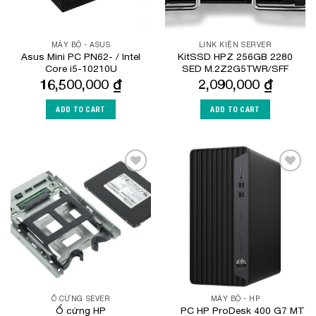
MÁY BỘ - ASUS
LINK KIỆN SERVER
Asus Mini PC PN62- / Intel
KitSSD HPZ 256GB 2280
Core i5-10210U
SED M.2Z2G5TWR/SFF
16,500,000
₫
2,090,000
₫
ADD TO CART
ADD TO CART
Add to
Add to
Wishlist
Wishlist
Ổ CỨNG SEVER
MÁY BỘ - HP
Ổ cứng HP
PC HP ProDesk 400 G7 MT