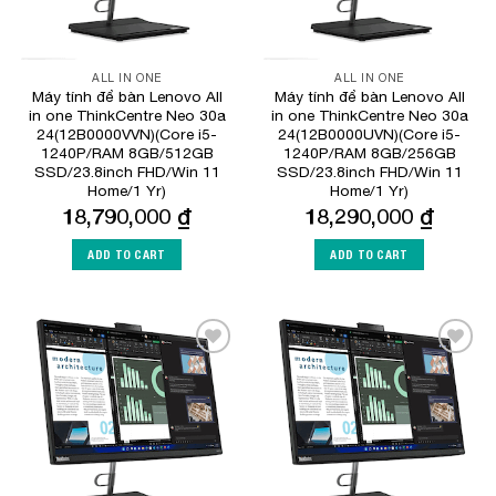
ALL IN ONE
ALL IN ONE
Máy tính để bàn Lenovo All
Máy tính để bàn Lenovo All
in one ThinkCentre Neo 30a
in one ThinkCentre Neo 30a
24(12B0000VVN)(Core i5-
24(12B0000UVN)(Core i5-
1240P/RAM 8GB/512GB
1240P/RAM 8GB/256GB
SSD/23.8inch FHD/Win 11
SSD/23.8inch FHD/Win 11
Home/1 Yr)
Home/1 Yr)
18,790,000
₫
18,290,000
₫
ADD TO CART
ADD TO CART
Add to
Add to
Wishlist
Wishlist