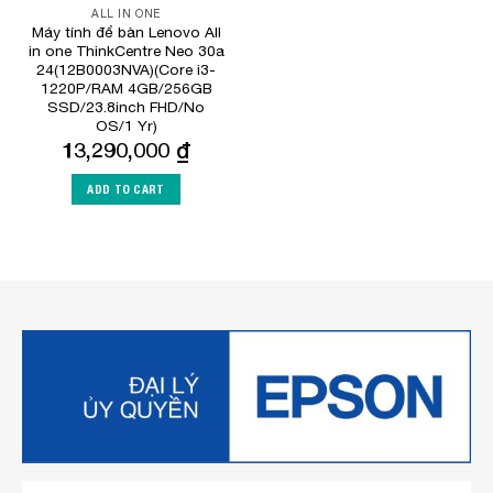
ALL IN ONE
Máy tính để bàn Lenovo All
in one ThinkCentre Neo 30a
24(12B0003NVA)(Core i3-
1220P/RAM 4GB/256GB
SSD/23.8inch FHD/No
OS/1 Yr)
13,290,000
₫
ADD TO CART