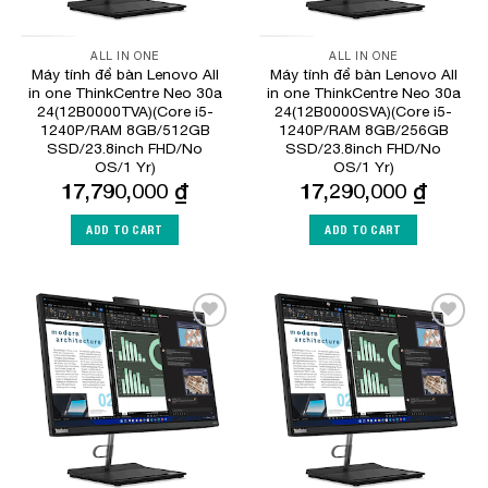
ALL IN ONE
ALL IN ONE
Máy tính để bàn Lenovo All
Máy tính để bàn Lenovo All
in one ThinkCentre Neo 30a
in one ThinkCentre Neo 30a
24(12B0000TVA)(Core i5-
24(12B0000SVA)(Core i5-
1240P/RAM 8GB/512GB
1240P/RAM 8GB/256GB
SSD/23.8inch FHD/No
SSD/23.8inch FHD/No
OS/1 Yr)
OS/1 Yr)
17,790,000
₫
17,290,000
₫
ADD TO CART
ADD TO CART
Add to
Add to
Wishlist
Wishlist