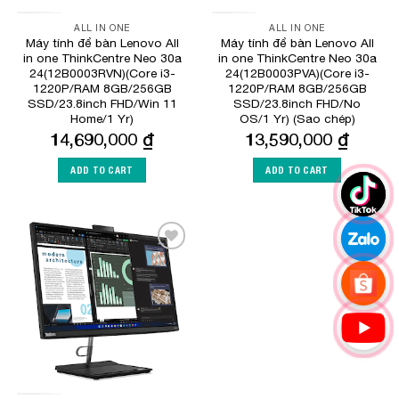
ALL IN ONE
ALL IN ONE
Máy tính để bàn Lenovo All
Máy tính để bàn Lenovo All
in one ThinkCentre Neo 30a
in one ThinkCentre Neo 30a
24(12B0003RVN)(Core i3-
24(12B0003PVA)(Core i3-
1220P/RAM 8GB/256GB
1220P/RAM 8GB/256GB
SSD/23.8inch FHD/Win 11
SSD/23.8inch FHD/No
Home/1 Yr)
OS/1 Yr) (Sao chép)
14,690,000
₫
13,590,000
₫
ADD TO CART
ADD TO CART
Add to
Wishlist