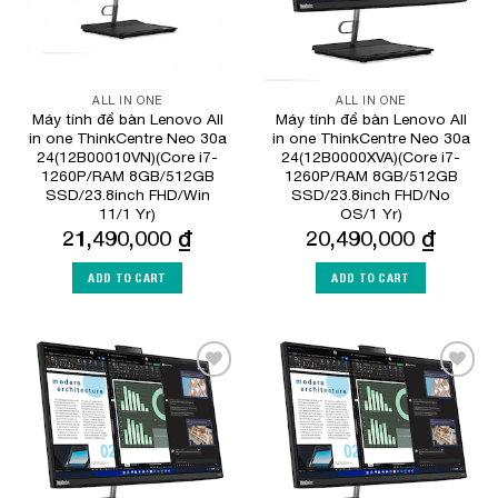
ALL IN ONE
ALL IN ONE
Máy tính để bàn Lenovo All
Máy tính để bàn Lenovo All
in one ThinkCentre Neo 30a
in one ThinkCentre Neo 30a
24(12B00010VN)(Core i7-
24(12B0000XVA)(Core i7-
1260P/RAM 8GB/512GB
1260P/RAM 8GB/512GB
SSD/23.8inch FHD/Win
SSD/23.8inch FHD/No
11/1 Yr)
OS/1 Yr)
21,490,000
₫
20,490,000
₫
ADD TO CART
ADD TO CART
Add to
Add to
Wishlist
Wishlist