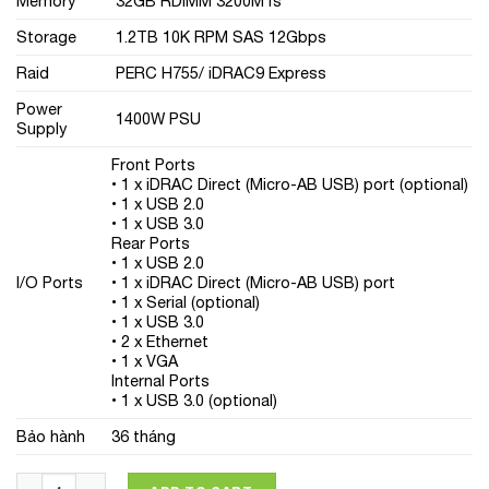
Memory
32GB RDIMM 3200MTs
Storage
1.2TB 10K RPM SAS 12Gbps
Raid
PERC H755/ iDRAC9 Express
Power
1400W PSU
Supply
Front Ports
• 1 x iDRAC Direct (Micro-AB USB) port (optional)
• 1 x USB 2.0
• 1 x USB 3.0
Rear Ports
• 1 x USB 2.0
I/O Ports
• 1 x iDRAC Direct (Micro-AB USB) port
• 1 x Serial (optional)
• 1 x USB 3.0
• 2 x Ethernet
• 1 x VGA
Internal Ports
• 1 x USB 3.0 (optional)
Bảo hành
36 tháng
Máy chủ Dell PowerEdge T550 Silver 4310/ 32GB RDIMM 320