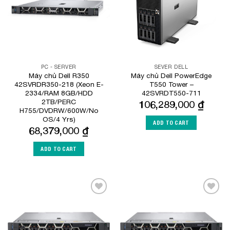
PC - SERVER
SEVER DELL
Máy chủ Dell R350
Máy chủ Dell PowerEdge
42SVRDR350-218 (Xeon E-
T550 Tower –
2334/RAM 8GB/HDD
42SVRDT550-711
2TB/PERC
106,289,000
₫
H755/DVDRW/600W/No
OS/4 Yrs)
ADD TO CART
68,379,000
₫
ADD TO CART
Add to
Add to
Wishlist
Wishlist