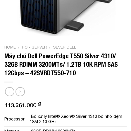
HOME
/
PC - SERVER
/
SEVER DELL
Máy chủ Dell PowerEdge T550 Silver 4310/
32GB RDIMM 3200MTs/ 1.2TB 10K RPM SAS
12Gbps – 42SVRDT550-710
₫
113,261,000
Bộ xử lý Intel® Xeon® Silver 4310 bộ nhớ đệm
Processor
18M 2.10 GHz