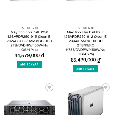
PC - SERVER
PC - SERVER
Máy tính chủ Dell R250
Máy tính chủ Dell R250
42SVRDR250-915 (Xeon E-
42SVRDR250-912 (Xeon E-
2324G 3.1G/RAM 8GB/HDD
2334/RAM 8GB/HDD
2TB/DVDRW/450W/No
2TB/PERC
OS/4 Yrs)
H755/DVDRW/450W/No
OS/4 Yrs)
44,579,000
₫
65,439,000
₫
ADD TO CART
ADD TO CART
Add to
Add to
Wishlist
Wishlist