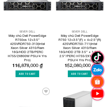
SEVER DELL
SEVER DELL
Máy chủ Dell PowerEdge
Máy chủ Dell PowerEdge
R750xs 12×3.5″
R750 12×3.5″(F) + 4×2.5″(R)
42SVRDR750-313(Intel
42SVRDR750-711(Intel
Xeon Silver 4310/Ram
Xeon Silver 4310/Ram
16G/HDD 2TB/PERC
16G/HDD 2TB 3.5″ + 1.2TB
H755/2X800W PSU/4 Yrs
2.5″/PERC H755/2X1400W
Pro)
PSU/4 Yrs Pro)
116,878,000
₫
152,080,000
₫
ADD TO CART
ADD TO CART
Add to
Add to
Wishlist
Wishlist