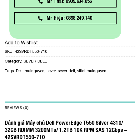
Mr Thái: 0909.634.656
Mr Hiệu: 0898.249.140
Add to Wishlist
SKU:
42SVRDT550-710
Category:
SEVER DELL
Tags:
Dell
,
mainguyen
,
sever
,
sever dell
,
vitinhmainguyen
REVIEWS (0)
Đánh giá Máy chủ Dell PowerEdge T550 Silver 4310/
32GB RDIMM 3200MTs/ 1.2TB 10K RPM SAS 12Gbps –
42SVRDT550-710