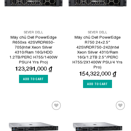
SEVER DELL
SEVER DELL
Máy chủ Dell PowerEdge
Máy chủ Dell PowerEdge
R650xs 42SVRDR650-
R750 24×2.5″
705(Intel Xeon Silver
42SVRDR750-242(Intel
4310/Ram 16G/HDD
Xeon Silver 4310/Ram
1.2TB/PERC H755/1400W
16G/1.2TB 2.5″/PERC
PSU/4 Yrs Pro)
H755/2X1400W PSU/4 Yrs
Pro)
123,291,000
₫
154,322,000
₫
ADD TO CART
ADD TO CART
Add to
Add to
Wishlist
Wishlist