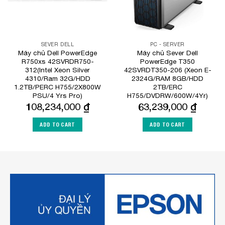
SEVER DELL
PC - SERVER
Máy chủ Dell PowerEdge
Máy chủ Sever Dell
R750xs 42SVRDR750-
PowerEdge T350
312(Intel Xeon Silver
42SVRDT350-206 (Xeon E-
4310/Ram 32G/HDD
2324G/RAM 8GB/HDD
1.2TB/PERC H755/2X800W
2TB/ERC
PSU/4 Yrs Pro)
H755/DVDRW/600W/4Yr)
108,234,000
₫
63,239,000
₫
ADD TO CART
ADD TO CART